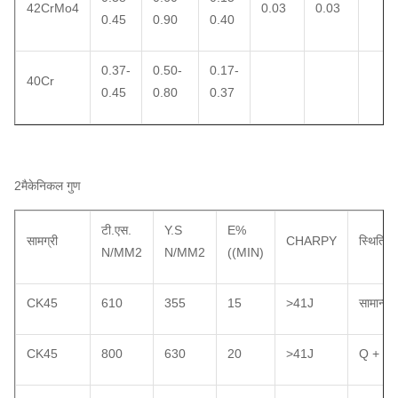
42CrMo4
0.03
0.03
0.45
0.90
0.40
0.37-
0.50-
0.17-
40Cr
0.45
0.80
0.37
2मैकेनिकल गुण
टी.एस.
Y.S
E%
सामग्री
CHARPY
स्थिति
N/MM2
N/MM2
((MIN)
CK45
610
355
15
>41J
सामान्य
CK45
800
630
20
>41J
Q + T