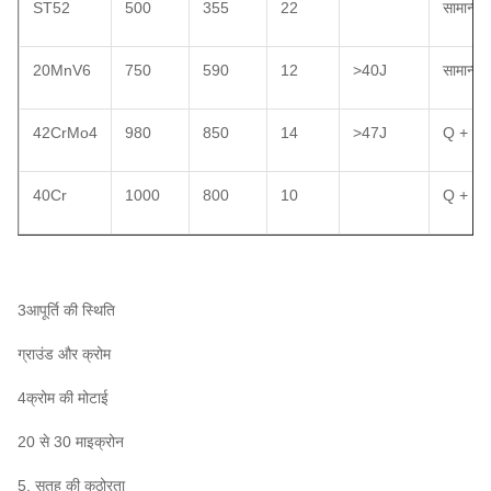
ST52
500
355
22
सामान्य
20MnV6
750
590
12
>40J
सामान्य
42CrMo4
980
850
14
>47J
Q + T
40Cr
1000
800
10
Q + T
3आपूर्ति की स्थिति
ग्राउंड और क्रोम
4क्रोम की मोटाई
20 से 30 माइक्रोन
5. सतह की कठोरता