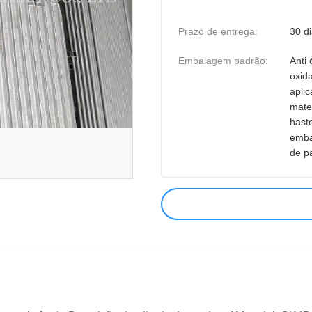
Prazo de entrega:
30 d
Embalagem padrão:
Anti 
oxid
apli
mate
hast
emba
de p