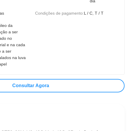
dia
ias
Condições de pagamento:
L / C, T / T
óleo da
ação a ser
cado no
rial e na cada
e a ser
lados na luva
apel
Consultar Agora