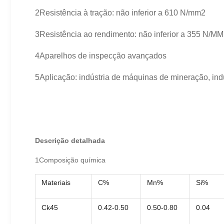
2Resistência à tração: não inferior a 610 N/mm2
3Resistência ao rendimento: não inferior a 355 N/M
4Aparelhos de inspecção avançados
5Aplicação: indústria de máquinas de mineração, indús
Descrição detalhada
1Composição química
Materiais
C%
Mn%
Si%
Ck45
0.42-0.50
0.50-0.80
0.04