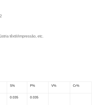
M2
tria têxtil/impressão, etc.
S%
P%
V%
Cr%
0.035
0.035