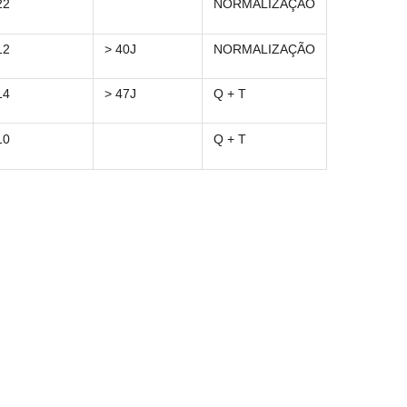
22
NORMALIZAÇÃO
12
> 40J
NORMALIZAÇÃO
14
> 47J
Q + T
10
Q + T