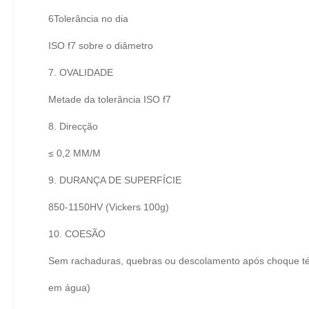
6Tolerância no dia
ISO f7 sobre o diâmetro
7. OVALIDADE
Metade da tolerância ISO f7
8. Direcção
≤ 0,2 MM/M
9. DURANÇA DE SUPERFÍCIE
850-1150HV (Vickers 100g)
10. COESÃO
Sem rachaduras, quebras ou descolamento após choque tér
em água)