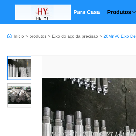
Para Casa
Produtos
Início
>
produtos
>
Eixo do aço da precisão
>
20MnV6 Eixo De 