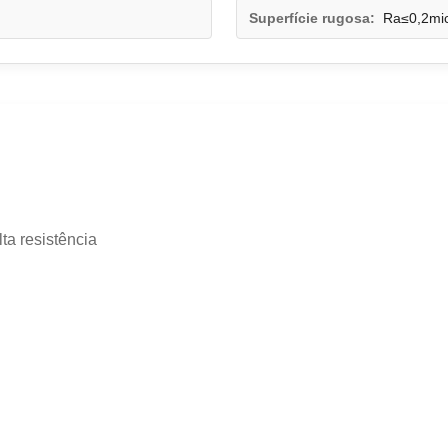
Superfície rugosa:
Ra≤0,2mic
ta resistência