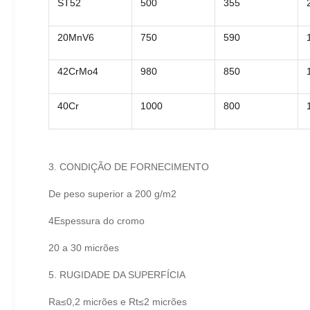
ST52
500
355
20MnV6
750
590
42CrMo4
980
850
40Cr
1000
800
3. CONDIÇÃO DE FORNECIMENTO
De peso superior a 200 g/m2
4Espessura do cromo
20 a 30 micrões
5. RUGIDADE DA SUPERFÍCIA
Ra≤0,2 micrões e Rt≤2 micrões