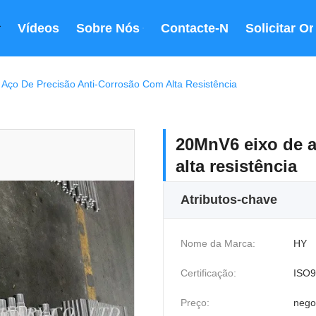
Vídeos
Sobre Nós
Contacte-Nos
Solicitar O
Aço De Precisão Anti-Corrosão Com Alta Resistência
20MnV6 eixo de a
alta resistência
Atributos-chave
Nome da Marca:
HY
Certificação:
ISO9
Preço:
nego