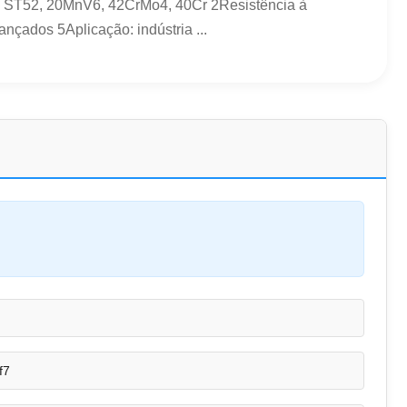
45, ST52, 20MnV6, 42CrMo4, 40Cr 2Resistência à
nçados 5Aplicação: indústria ...
f7