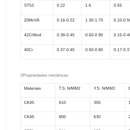
ST52
0.22
1.6
0.55
20MnV6
0.16-0.22
1.30-1.70
0.10-0.5
42CrMo4
0.38-0.45
0.60-0.90
0.15-0.4
40Cr
0.37-0.45
0.50-0.80
0.17-0.3
2Propriedades mecânicas
Materiais
T.S. N/MM2
Y.S. N/MM2
CK45
610
355
CK45
800
630