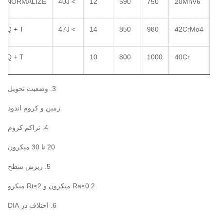
NORMALIZE
> 40J
12
590
750
20MnV6
Q + T
> 47J
14
850
980
42CrMo4
Q + T
10
800
1000
40Cr
3. وضعیت تحویل
زمین و کروم اندود
4. تراکم کروم
20 تا 30 میکرون
5. ریزش سطح
Ra≤0.2 میکرون و Rt≤2 میکرو
6. اختلاف در DIA