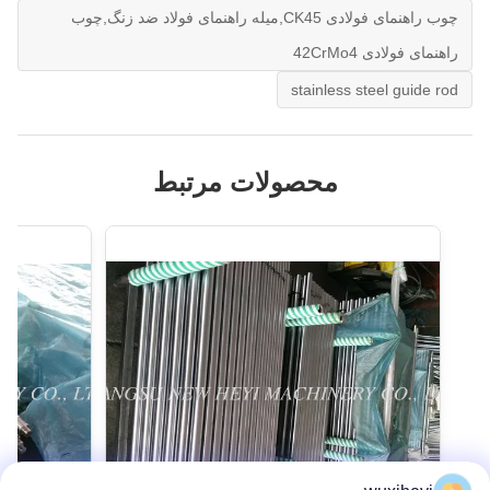
چوب راهنمای فولادی CK45,میله راهنمای فولاد ضد زنگ,چوب
راهنمای فولادی 42CrMo4
stainless steel guide rod
محصولات مرتبط