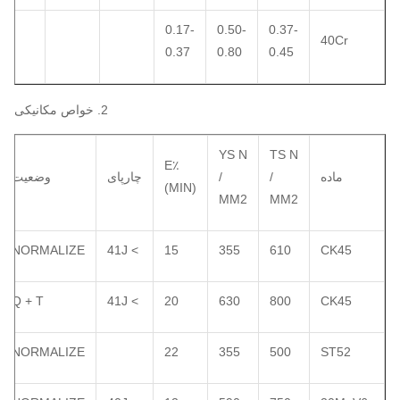
0.17-
0.50-
0.37-
40Cr
0.37
0.80
0.45
2. خواص مکانیکی
YS N
TS N
E٪
ماده
/
/
چارپای
وضعیت
(MIN)
MM2
MM2
NORMALIZE
> 41J
15
355
610
CK45
Q + T
> 41J
20
630
800
CK45
NORMALIZE
22
355
500
ST52