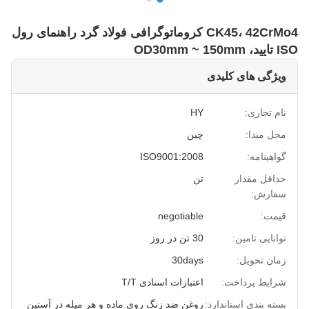
CK45، 42CrMo4 کروماتوگرافی فولاد گرد راهنمای رول
ISO تایید، OD30mm ~ 150mm
ویژگی های کلیدی
نام تجاری:
HY
محل مبدا:
چین
گواهینامه:
ISO9001:2008
حداقل مقدار
تن
سفارش:
قیمت:
negotiable
توانایی تامین:
30 تن در روز
زمان تحویل:
30days
شرایط پرداخت:
اعتبارات اسنادی T/T
بسته بندی استاندارد:
روغن ضد زنگ روی ماده و هر میله در آستین