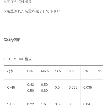
4.高度の点検器具
5.製造された装置を完了して下さい
詳細な説明
1.CHEMICAL 構成
材料
C%
Mn%
Si%
S%
P%
V%
0.42-
0.50-
Ck45
0.04
0.035
0.035
0.50
0.80
ST52
0.22
1.6
0.55
0.035
0.04