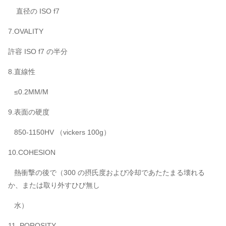
直径の ISO f7
7.OVALITY
許容 ISO f7 の半分
8.直線性
≤0.2MM/M
9.表面の硬度
850-1150HV （vickers 100g）
10.COHESION
熱衝撃の後で（300 の摂氏度および冷却であたたまる壊れる
か、または取り外すひび無し
水）
11 .POROSITY