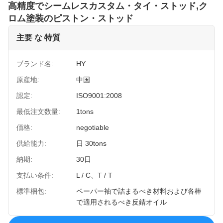
高精度でシームレスカスタム・タイ・ストッド,ク
ロム塗装のピストン・ストッド
主要 な 特質
ブランド名:
HY
原産地:
中国
認定:
ISO9001:2008
最低注文数量:
1tons
価格:
negotiable
供給能力:
日 30tons
納期:
30日
支払い条件:
L / C、T / T
標準梱包:
ペーパー袖で詰まるべき材料および各棒
で適用されるべき反錆オイル