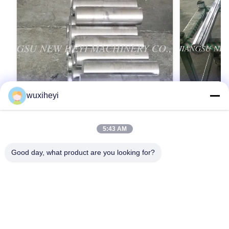
wuxiheyi
5:43 AM
機械類の企業のために和らげられる堅い
1000mm~
クロムによってめっきされる注文のタイ
強度 水力機
Good day, what product are you looking for?
棒
Hard Chrome Plated Custom Tie Rod Tempered
1000mm - 8000
For Machinery Industry Detailed Product
For Hydraulic
Description 1. Material: 42CrMo4, 40Cr, CK45,
Description 1.
ST52, 20MnV6 2. Ground and chrome plated 3.
最高 の 価格 を 入手 する
CK45,ST52, 20
最高
ISO9001:2008 4. Advanced inspection
less than 610 
apparatus 5. Application: Mining machinery
than 355 N/M
industry, textile / printing industry and so on
equipment 5. 