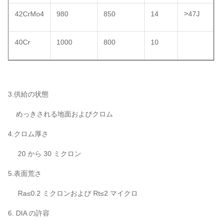
>
42CrMo4
980
850
14
47J
40Cr
1000
800
10
3.供給の状態
めっきされる地面およびクロム
4.クロム厚さ
20 から 30 ミクロン
5.表面荒さ
Ra≤0.2 ミクロンおよび Rt≤2 マイクロ
6. DIA の許容