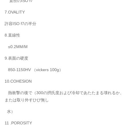
直径のISO f7
7.OVALITY
許容ISO f7の半分
8.直線性
≤0.2MM/M
9.表面の硬度
850-1150HV （vickers 100g）
10.COHESION
熱衝撃の後で（300の摂氏度および冷却であたたまる壊れるか、
または取り外すひび無し
水）
11 .POROSITY