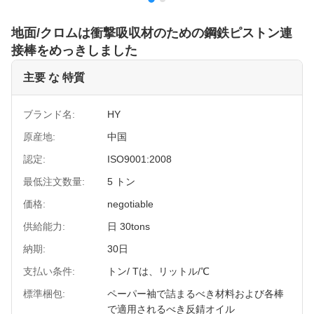
地面/クロムは衝撃吸収材のための鋼鉄ピストン連
接棒をめっきしました
主要 な 特質
ブランド名:
HY
原産地:
中国
認定:
ISO9001:2008
最低注文数量:
5 トン
価格:
negotiable
供給能力:
日 30tons
納期:
30日
支払い条件:
トン/ Tは、リットル/℃
標準梱包:
ペーパー袖で詰まるべき材料および各棒
で適用されるべき反錆オイル