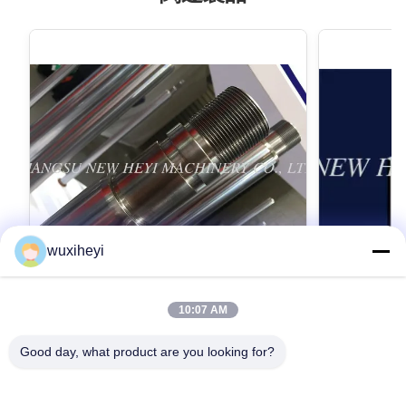
wuxiheyi
10:07 AM
高力のマイクロ合金鋼鉄クロム ピストン
1m - 8
棒のクロムめっき
されるピス
Good day, what product are you looking for?
ン棒
Micro Alloy Steel Chrome Piston Rod Chrome
1m - 8m Lengt
Plating With High Strength Detailed Product
Approved Hydr
Description 1. Material: CK45, ST52, 20MnV6,
Description 1