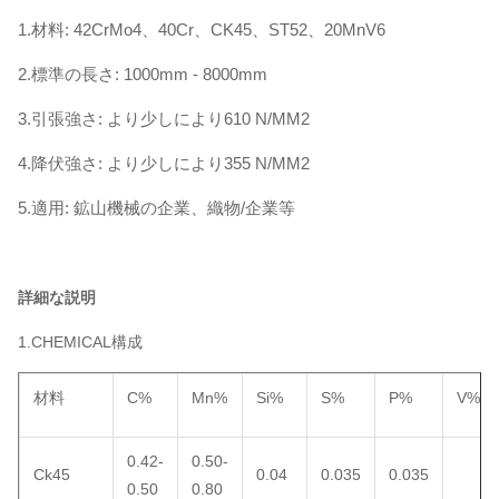
1.材料: 42CrMo4、40Cr、CK45、ST52、20MnV6
2.標準の長さ: 1000mm - 8000mm
3.引張強さ: より少しにより610 N/MM2
4.降伏強さ: より少しにより355 N/MM2
5.適用: 鉱山機械の企業、織物/企業等
詳細な説明
1.CHEMICAL構成
材料
C%
Mn%
Si%
S%
P%
V%
0.42-
0.50-
Ck45
0.04
0.035
0.035
0.50
0.80