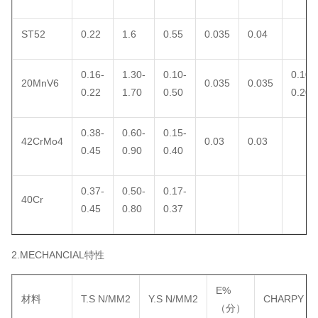
ST52
0.22
1.6
0.55
0.035
0.04
0.16-
1.30-
0.10-
0.10-
20MnV6
0.035
0.035
0.22
1.70
0.50
0.20
0.38-
0.60-
0.15-
42CrMo4
0.03
0.03
0.45
0.90
0.40
0.37-
0.50-
0.17-
40Cr
0.45
0.80
0.37
2.MECHANCIAL特性
E%
材料
T.S N/MM2
Y.S N/MM2
CHARPY
（分）