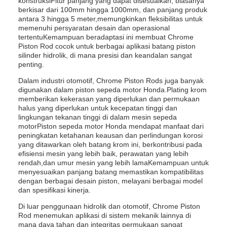
konstruksiFitur panjang yang dapat disesuaikan, biasanya
berkisar dari 100mm hingga 1000mm, dan panjang produk
antara 3 hingga 5 meter,memungkinkan fleksibilitas untuk
memenuhi persyaratan desain dan operasional
tertentuKemampuan beradaptasi ini membuat Chrome
Piston Rod cocok untuk berbagai aplikasi batang piston
silinder hidrolik, di mana presisi dan keandalan sangat
penting.
Dalam industri otomotif, Chrome Piston Rods juga banyak
digunakan dalam piston sepeda motor Honda.Plating krom
memberikan kekerasan yang diperlukan dan permukaan
halus yang diperlukan untuk kecepatan tinggi dan
lingkungan tekanan tinggi di dalam mesin sepeda
motorPiston sepeda motor Honda mendapat manfaat dari
peningkatan ketahanan keausan dan perlindungan korosi
yang ditawarkan oleh batang krom ini, berkontribusi pada
efisiensi mesin yang lebih baik, perawatan yang lebih
rendah,dan umur mesin yang lebih lamaKemampuan untuk
menyesuaikan panjang batang memastikan kompatibilitas
dengan berbagai desain piston, melayani berbagai model
dan spesifikasi kinerja.
Di luar penggunaan hidrolik dan otomotif, Chrome Piston
Rod menemukan aplikasi di sistem mekanik lainnya di
mana daya tahan dan integritas permukaan sangat