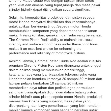
Chrome Plated Guide Rod dengan lapisan krom keras
yang kuat dan dimensi yang tepat,Kinerja dan masa pakai
silinder hidrolik dapat ditingkatkan secara signifikan.
Selain itu, kompatibilitas produk dengan piston sepeda
motor Honda menyoroti fleksibilitas dan kesesuaiannya
untuk aplikasi berkinerja tinggi.Sepeda motor Honda
membutuhkan komponen yang dapat menahan tekanan
mekanik yang konstan, gesekan, dan suhu yang bervariasi.
The Chrome Piston Rod’s ability to maintain structural
integrity and surface smoothness under these conditions
makes it an excellent choice for enhancing the
performance and reliability of motorcycle pistons.
Kesimpulannya, Chrome Plated Guide Rod adalah kualitas
premium Chrome Piston Rod yang dirancang untuk unggul
dalam aplikasi yang membutuhkan presisi tinggi,
ketahanan aus yang luar biasa,dan toleransi suhu yang
luasKetebalan kromium kerasnya 20 sampai 30 mikron dan
lapisan pelapis tambahan 10 sampai 20 mikron
memberikan daya tahan dan perlindungan permukaan
yang luar biasa.Apakah digunakan dalam batang piston
silinder hidrolik atau piston sepeda motor Honda, produk ini
memastikan kinerja yang superior, masa pakai yang
diperpanjang, dan biaya pemeliharaan yang lebih rendah,
menjadikannya komponen yang sangat diperlukan untuk