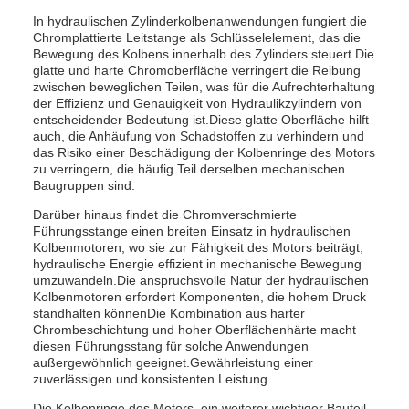
In hydraulischen Zylinderkolbenanwendungen fungiert die
Chromplattierte Leitstange als Schlüsselelement, das die
Bewegung des Kolbens innerhalb des Zylinders steuert.Die
glatte und harte Chromoberfläche verringert die Reibung
zwischen beweglichen Teilen, was für die Aufrechterhaltung
der Effizienz und Genauigkeit von Hydraulikzylindern von
entscheidender Bedeutung ist.Diese glatte Oberfläche hilft
auch, die Anhäufung von Schadstoffen zu verhindern und
das Risiko einer Beschädigung der Kolbenringe des Motors
zu verringern, die häufig Teil derselben mechanischen
Baugruppen sind.
Darüber hinaus findet die Chromverschmierte
Führungsstange einen breiten Einsatz in hydraulischen
Kolbenmotoren, wo sie zur Fähigkeit des Motors beiträgt,
hydraulische Energie effizient in mechanische Bewegung
umzuwandeln.Die anspruchsvolle Natur der hydraulischen
Kolbenmotoren erfordert Komponenten, die hohem Druck
standhalten könnenDie Kombination aus harter
Chrombeschichtung und hoher Oberflächenhärte macht
diesen Führungsstang für solche Anwendungen
außergewöhnlich geeignet.Gewährleistung einer
zuverlässigen und konsistenten Leistung.
Die Kolbenringe des Motors, ein weiterer wichtiger Bauteil