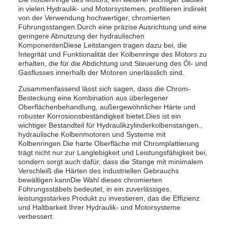
in vielen Hydraulik- und Motorsystemen, profitieren indirekt
von der Verwendung hochwertiger, chromierten
Führungsstangen.Durch eine präzise Ausrichtung und eine
geringere Abnutzung der hydraulischen
KomponentenDiese Leitstangen tragen dazu bei, die
Integrität und Funktionalität der Kolbenringe des Motors zu
erhalten, die für die Abdichtung und Steuerung des Öl- und
Gasflusses innerhalb der Motoren unerlässlich sind.
Zusammenfassend lässt sich sagen, dass die Chrom-
Besteckung eine Kombination aus überlegener
Oberflächenbehandlung, außergewöhnlicher Härte und
robuster Korrosionsbeständigkeit bietet.Dies ist ein
wichtiger Bestandteil für Hydraulikzylinderkolbenstangen.,
hydraulische Kolbenmotoren und Systeme mit
Kolbenringen.Die harte Oberfläche mit Chromplattierung
trägt nicht nur zur Langlebigkeit und Leistungsfähigkeit bei,
sondern sorgt auch dafür, dass die Stange mit minimalem
Verschleiß die Härten des industriellen Gebrauchs
bewältigen kannDie Wahl dieses chromierten
Führungsstäbels bedeutet, in ein zuverlässiges,
leistungsstarkes Produkt zu investieren, das die Effizienz
und Haltbarkeit Ihrer Hydraulik- und Motorsysteme
verbessert.