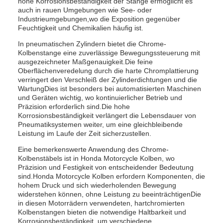
hohe Korrosionsbeständigkeit der Stange ermöglicht es
auch in rauen Umgebungen wie See- oder
Industrieumgebungen,wo die Exposition gegenüber
Feuchtigkeit und Chemikalien häufig ist.
In pneumatischen Zylindern bietet die Chrome-
Kolbenstange eine zuverlässige Bewegungssteuerung mit
ausgezeichneter Maßgenauigkeit.Die feine
Oberflächenveredelung durch die harte Chromplattierung
verringert den Verschleiß der Zylinderdichtungen und die
WartungDies ist besonders bei automatisierten Maschinen
und Geräten wichtig, wo kontinuierlicher Betrieb und
Präzision erforderlich sind.Die hohe
Korrosionsbeständigkeit verlängert die Lebensdauer von
Pneumatiksystemen weiter, um eine gleichbleibende
Leistung im Laufe der Zeit sicherzustellen.
Eine bemerkenswerte Anwendung des Chrome-
Kolbenstäbels ist in Honda Motorcycle Kolben, wo
Präzision und Festigkeit von entscheidender Bedeutung
sind.Honda Motorcycle Kolben erfordern Komponenten, die
hohem Druck und sich wiederholenden Bewegung
widerstehen können, ohne Leistung zu beeinträchtigenDie
in diesen Motorrädern verwendeten, hartchromierten
Kolbenstangen bieten die notwendige Haltbarkeit und
Korrosionsbeständigkeit, um verschiedene