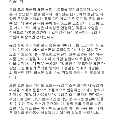
여줍니다.
경질 크롬 도금의 표면 처리는 로드를 부식으로부터 보호하
는 데 중요한 역할을 합니다. 내식성은 습기, 화학 물질 및 다
양한 온도에 노출되는 유압 실린더 피스톤 로드 및 유압 피스
톤 모터와 관련된 응용 분야에서 중요한 요소입니다. 크롬 도
금 가이드 로드의 높은 내식성은 안정적인 작동과 수명을 보
장하므로 가혹한 조건에서 일관된 성능이 요구되는 유압 시
스템에 이상적인 선택입니다.
유압 실린더 피스톤 로드 응용 분야에서 크롬 도금 가이드 로
드는 실린더 내에서 피스톤의 움직임을 안내하는 핵심 구조
요소 역할을 합니다. 부드럽고 단단한 크롬 표면은 움직이는
부품 간의 마찰을 최소화하여 유압 실린더의 효율성과 정확
성을 유지하는 데 매우 중요합니다. 또한 이 부드러운 표면 마
감은 오염 물질의 축적을 방지하고 동일한 기계적 어셈블리
의 일부인 엔진 피스톤 링의 손상 위험을 줄이는 데 도움이 됩
니다.
또한 크롬 도금 가이드 로드는 유압 피스톤 모터에서 유압 에
너지를 기계적 운동으로 효율적으로 변환하는 모터의 능력에
기여하는 데 널리 사용됩니다. 유압 피스톤 모터의 까다로운
특성으로 인해 고압, 반복적인 움직임 및 부식성 물질에 노출
될 수 있는 구성 요소가 필요합니다. 경질 크롬 도금과 높은
표면 경도의 조합은 이 가이드 로드를 이러한 응용 분야에 매
우 적합하게 만들어 안정적이고 일관된 성능을 보장합니다.