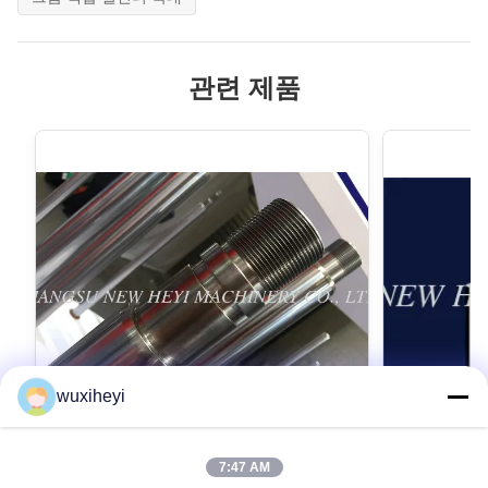
관련 제품
wuxiheyi
7:47 AM
고강도를 가진 마이크로 합금 강철 크롬 피
1m - 8m