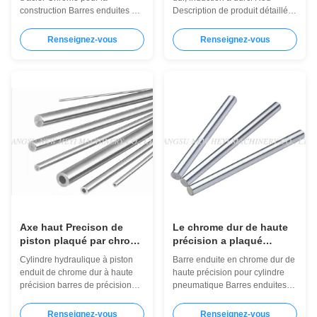
construction
construction Barres enduites de
Description de produit détaillée
chrome dur pour machines
1. matériel : CK45, ST52,
lourdes Description détaillée du
20MnV6, 42CrMo4, 40Cr 2.
Renseignez-vous
Renseignez-vous
produit 1Matériau: CK45, ST52,
diamètre : 6mm - 1000mm 3.
20MnV6, 42CrMo4, 40Cr 2.
longueur : 1000mm - 8000mm
moulues et chromées 3.
4. résistance à la traction :
Diamètre: 6 mm - 1000 mm 4.
Moins de 610 N/MM2 5. limite
longueur: 1000 mm - 8000 mm
conventionnelle d'élasticité :
5Appareils d' ...
Moins de 355 N...
Axe haut Precison de
Le chrome dur de haute
piston plaqué par chrome
précision a plaqué
dur de cylindre
Rod/barre pour le
Cylindre hydraulique à piston
Barre enduite en chrome dur de
hydraulique
cylindre pneumatique
enduit de chrome dur à haute
haute précision pour cylindre
précision barres de précision
pneumatique Barres enduites
durement chromées pour
de chrome dur 42CrMo pour
cylindres hydrauliques
cylindres hydrauliques
Renseignez-vous
Renseignez-vous