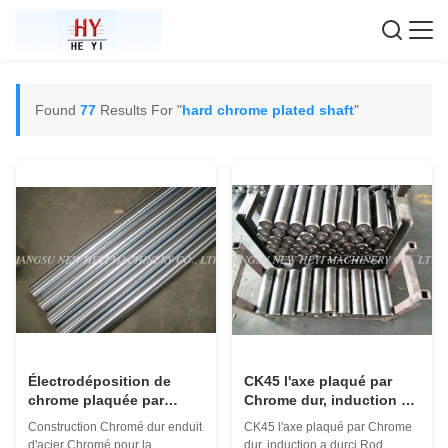
Found
77
Results For "
hard chrome plated shaft
"
Électrodéposition de
CK45 l'axe plaqué par
chrome plaquée par
Chrome dur, induction a
chrome dur d'axe de
durci Rod avec Nice la
Construction Chromé dur enduit
CK45 l'axe plaqué par Chrome
construction pour la
surface
d'acier Chromé pour la
dur, induction a durci Rod