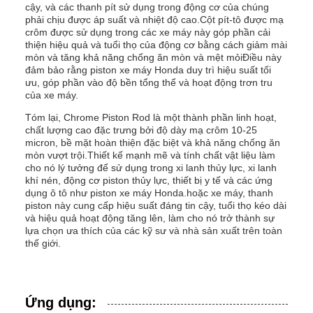
cậy, và các thanh pít sử dụng trong động cơ của chúng
phải chịu được áp suất và nhiệt độ cao.Cột pít-tô được mạ
crôm được sử dụng trong các xe máy này góp phần cải
thiện hiệu quả và tuổi thọ của động cơ bằng cách giảm mài
mòn và tăng khả năng chống ăn mòn và mệt mỏiĐiều này
đảm bảo rằng piston xe máy Honda duy trì hiệu suất tối
ưu, góp phần vào độ bền tổng thể và hoạt động trơn tru
của xe máy.
Tóm lại, Chrome Piston Rod là một thành phần linh hoạt,
chất lượng cao đặc trưng bởi độ dày mạ crôm 10-25
micron, bề mặt hoàn thiện đặc biệt và khả năng chống ăn
mòn vượt trội.Thiết kế mạnh mẽ và tính chất vật liệu làm
cho nó lý tưởng để sử dụng trong xi lanh thủy lực, xi lanh
khí nén, động cơ piston thủy lực, thiết bị y tế và các ứng
dụng ô tô như piston xe máy Honda.hoặc xe máy, thanh
piston này cung cấp hiệu suất đáng tin cậy, tuổi thọ kéo dài
và hiệu quả hoạt động tăng lên, làm cho nó trở thành sự
lựa chọn ưa thích của các kỹ sư và nhà sản xuất trên toàn
thế giới.
Ứng dụng: