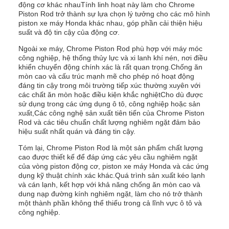
động cơ khác nhauTính linh hoạt này làm cho Chrome
Piston Rod trở thành sự lựa chọn lý tưởng cho các mô hình
piston xe máy Honda khác nhau, góp phần cải thiện hiệu
suất và độ tin cậy của động cơ.
Ngoài xe máy, Chrome Piston Rod phù hợp với máy móc
công nghiệp, hệ thống thủy lực và xi lanh khí nén, nơi điều
khiển chuyển động chính xác là rất quan trọng.Chống ăn
mòn cao và cấu trúc mạnh mẽ cho phép nó hoạt động
đáng tin cậy trong môi trường tiếp xúc thường xuyên với
các chất ăn mòn hoặc điều kiện khắc nghiệtCho dù được
sử dụng trong các ứng dụng ô tô, công nghiệp hoặc sản
xuất,Các công nghệ sản xuất tiên tiến của Chrome Piston
Rod và các tiêu chuẩn chất lượng nghiêm ngặt đảm bảo
hiệu suất nhất quán và đáng tin cậy.
Tóm lại, Chrome Piston Rod là một sản phẩm chất lượng
cao được thiết kế để đáp ứng các yêu cầu nghiêm ngặt
của vòng piston động cơ, piston xe máy Honda và các ứng
dụng kỹ thuật chính xác khác.Quá trình sản xuất kéo lạnh
và cán lạnh, kết hợp với khả năng chống ăn mòn cao và
dung nạp đường kính nghiêm ngặt, làm cho nó trở thành
một thành phần không thể thiếu trong cả lĩnh vực ô tô và
công nghiệp.