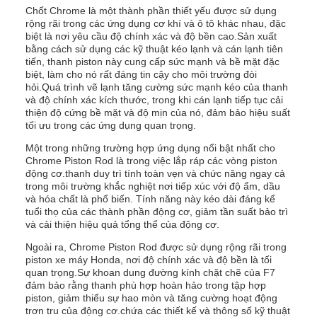
Chốt Chrome là một thành phần thiết yếu được sử dụng
rộng rãi trong các ứng dụng cơ khí và ô tô khác nhau, đặc
biệt là nơi yêu cầu độ chính xác và độ bền cao.Sản xuất
bằng cách sử dụng các kỹ thuật kéo lạnh và cán lạnh tiên
tiến, thanh piston này cung cấp sức mạnh và bề mặt đặc
biệt, làm cho nó rất đáng tin cậy cho môi trường đòi
hỏi.Quá trình vẽ lạnh tăng cường sức mạnh kéo của thanh
và độ chính xác kích thước, trong khi cán lạnh tiếp tục cải
thiện độ cứng bề mặt và độ mịn của nó, đảm bảo hiệu suất
tối ưu trong các ứng dụng quan trọng.
Một trong những trường hợp ứng dụng nổi bật nhất cho
Chrome Piston Rod là trong việc lắp ráp các vòng piston
động cơ.thanh duy trì tính toàn vẹn và chức năng ngay cả
trong môi trường khắc nghiệt nơi tiếp xúc với độ ẩm, dầu
và hóa chất là phổ biến. Tính năng này kéo dài đáng kể
tuổi thọ của các thành phần động cơ, giảm tần suất bảo trì
và cải thiện hiệu quả tổng thể của động cơ.
Ngoài ra, Chrome Piston Rod được sử dụng rộng rãi trong
piston xe máy Honda, nơi độ chính xác và độ bền là tối
quan trọng.Sự khoan dung đường kính chặt chẽ của F7
đảm bảo rằng thanh phù hợp hoàn hảo trong tập hợp
piston, giảm thiểu sự hao mòn và tăng cường hoạt động
trơn tru của động cơ.chứa các thiết kế và thông số kỹ thuật