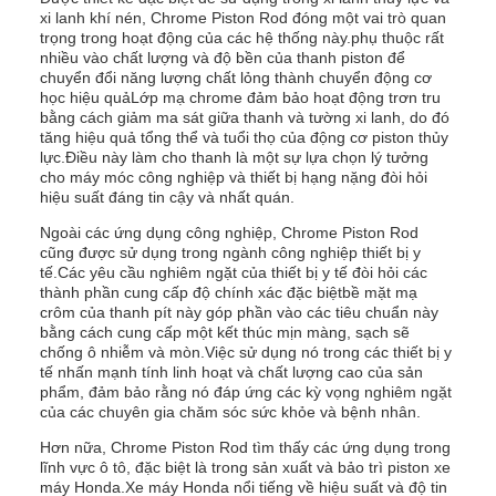
xi lanh khí nén, Chrome Piston Rod đóng một vai trò quan
trọng trong hoạt động của các hệ thống này.phụ thuộc rất
nhiều vào chất lượng và độ bền của thanh piston để
chuyển đổi năng lượng chất lỏng thành chuyển động cơ
học hiệu quảLớp mạ chrome đảm bảo hoạt động trơn tru
bằng cách giảm ma sát giữa thanh và tường xi lanh, do đó
tăng hiệu quả tổng thể và tuổi thọ của động cơ piston thủy
lực.Điều này làm cho thanh là một sự lựa chọn lý tưởng
cho máy móc công nghiệp và thiết bị hạng nặng đòi hỏi
hiệu suất đáng tin cậy và nhất quán.
Ngoài các ứng dụng công nghiệp, Chrome Piston Rod
cũng được sử dụng trong ngành công nghiệp thiết bị y
tế.Các yêu cầu nghiêm ngặt của thiết bị y tế đòi hỏi các
thành phần cung cấp độ chính xác đặc biệtbề mặt mạ
crôm của thanh pít này góp phần vào các tiêu chuẩn này
bằng cách cung cấp một kết thúc mịn màng, sạch sẽ
chống ô nhiễm và mòn.Việc sử dụng nó trong các thiết bị y
tế nhấn mạnh tính linh hoạt và chất lượng cao của sản
phẩm, đảm bảo rằng nó đáp ứng các kỳ vọng nghiêm ngặt
của các chuyên gia chăm sóc sức khỏe và bệnh nhân.
Hơn nữa, Chrome Piston Rod tìm thấy các ứng dụng trong
lĩnh vực ô tô, đặc biệt là trong sản xuất và bảo trì piston xe
máy Honda.Xe máy Honda nổi tiếng về hiệu suất và độ tin