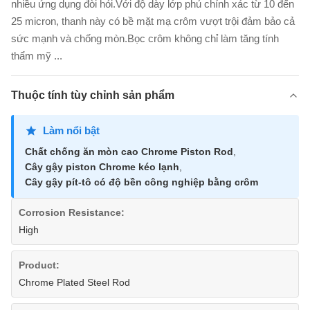
nhiều ứng dụng đòi hỏi.Với độ dày lớp phủ chính xác từ 10 đến
25 micron, thanh này có bề mặt mạ crôm vượt trội đảm bảo cả
sức mạnh và chống mòn.Bọc crôm không chỉ làm tăng tính
thẩm mỹ ...
Thuộc tính tùy chỉnh sản phẩm
Làm nổi bật
Chất chống ăn mòn cao Chrome Piston Rod
,
Cây gậy piston Chrome kéo lạnh
,
Cây gậy pít-tô có độ bền công nghiệp bằng crôm
Corrosion Resistance:
High
Product:
Chrome Plated Steel Rod