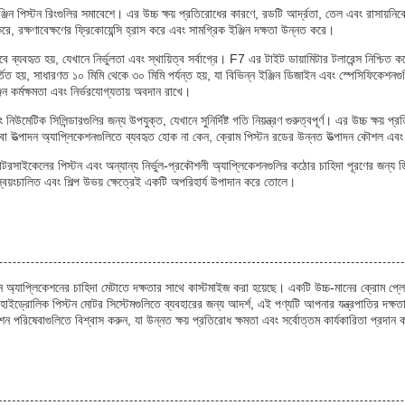
জিন পিস্টন রিংগুলির সমাবেশে। এর উচ্চ ক্ষয় প্রতিরোধের কারণে, রডটি আর্দ্রতা, তেল এবং রাসায়নিক
রে, রক্ষণাবেক্ষণের ফ্রিকোয়েন্সি হ্রাস করে এবং সামগ্রিক ইঞ্জিন দক্ষতা উন্নত করে।
্যবহৃত হয়, যেখানে নির্ভুলতা এবং স্থায়িত্ব সর্বাগ্রে। F7 এর টাইট ডায়ামিটার টলারেন্স নিশ্চিত 
্তিত হয়, সাধারণত ১০ মিমি থেকে ৩০ মিমি পর্যন্ত হয়, যা বিভিন্ন ইঞ্জিন ডিজাইন এবং স্পেসিফিকেশনগুল
 কর্মক্ষমতা এবং নির্ভরযোগ্যতায় অবদান রাখে।
উমেটিক সিলিন্ডারগুলির জন্য উপযুক্ত, যেখানে সুনির্দিষ্ট গতি নিয়ন্ত্রণ গুরুত্বপূর্ণ। এর উচ্চ ক্ষয় প
প বা উত্পাদন অ্যাপ্লিকেশনগুলিতে ব্যবহৃত হোক না কেন, ক্রোম পিস্টন রডের উন্নত উত্পাদন কৌশল এবং 
া মোটরসাইকেলের পিস্টন এবং অন্যান্য নির্ভুল-প্রকৌশলী অ্যাপ্লিকেশনগুলির কঠোর চাহিদা পূরণের জন্য 
 স্বয়ংচালিত এবং শিল্প উভয় ক্ষেত্রেই একটি অপরিহার্য উপাদান করে তোলে।
্ন অ্যাপ্লিকেশনের চাহিদা মেটাতে দক্ষতার সাথে কাস্টমাইজ করা হয়েছে। একটি উচ্চ-মানের ক্রোম প্লেট
 এবং হাইড্রোলিক পিস্টন মোটর সিস্টেমগুলিতে ব্যবহারের জন্য আদর্শ, এই পণ্যটি আপনার যন্ত্রপাতির দক্
েশন পরিষেবাগুলিতে বিশ্বাস করুন, যা উন্নত ক্ষয় প্রতিরোধ ক্ষমতা এবং সর্বোত্তম কার্যকারিতা প্রদান