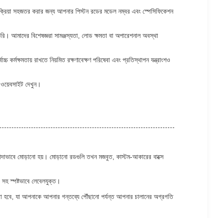
্রতিক্রিয়া সহজতর করার জন্য আপনার পিস্টন রডের মডেল নম্বর এবং স্পেসিফিকেশন
 করি। আমাদের বিশেষজ্ঞরা সামঞ্জস্যতা, লোড ক্ষমতা বা অপারেশনাল অবস্থা
চ কর্মক্ষমতায় রাখতে নিয়মিত রক্ষণাবেক্ষণ পরিষেবা এবং প্রতিস্থাপন যন্ত্রাংশও
ল ওয়েবসাইট দেখুন।
 আলাদাভাবে মোড়ানো হয়। মোড়ানো রডগুলি তখন মজবুত, কাস্টম-আকারের বাক্সে
 সহ স্পষ্টভাবে লেবেলযুক্ত।
াহ করা হবে, যা আপনাকে আপনার গন্তব্যে পৌঁছানো পর্যন্ত আপনার চালানের অগ্রগতি