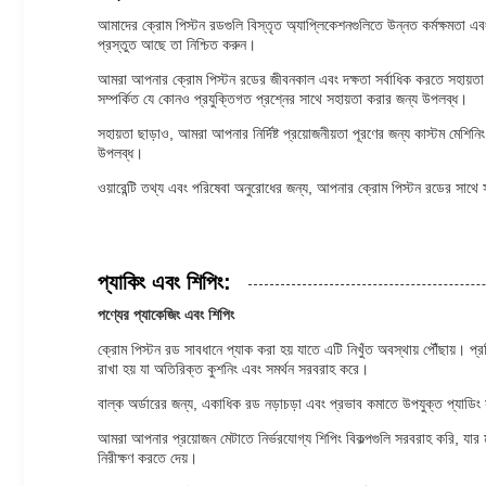
আমাদের ক্রোম পিস্টন রডগুলি বিস্তৃত অ্যাপ্লিকেশনগুলিতে উন্নত কর্মক্ষমতা এব
প্রস্তুত আছে তা নিশ্চিত করুন।
আমরা আপনার ক্রোম পিস্টন রডের জীবনকাল এবং দক্ষতা সর্বাধিক করতে সহায়তা কর
সম্পর্কিত যে কোনও প্রযুক্তিগত প্রশ্নের সাথে সহায়তা করার জন্য উপলব্ধ।
সহায়তা ছাড়াও, আমরা আপনার নির্দিষ্ট প্রয়োজনীয়তা পূরণের জন্য কাস্টম মেশিনিং
উপলব্ধ।
ওয়ারেন্টি তথ্য এবং পরিষেবা অনুরোধের জন্য, আপনার ক্রোম পিস্টন রডের সাথে স
প্যাকিং এবং শিপিং:
পণ্যের প্যাকেজিং এবং শিপিং
ক্রোম পিস্টন রড সাবধানে প্যাক করা হয় যাতে এটি নিখুঁত অবস্থায় পৌঁছায়। প
রাখা হয় যা অতিরিক্ত কুশনিং এবং সমর্থন সরবরাহ করে।
বাল্ক অর্ডারের জন্য, একাধিক রড নড়াচড়া এবং প্রভাব কমাতে উপযুক্ত প্যাডিং সহ
আমরা আপনার প্রয়োজন মেটাতে নির্ভরযোগ্য শিপিং বিকল্পগুলি সরবরাহ করি, যার ম
নিরীক্ষণ করতে দেয়।