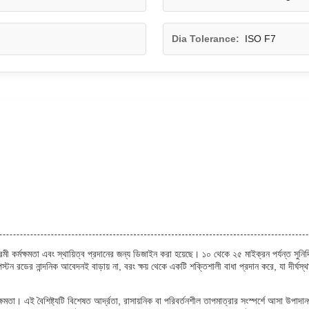
Dia Tolerance:
ISO F7
ী কর্মক্ষমতা এবং স্থায়িত্ব প্রদানের জন্য ডিজাইন করা হয়েছে। ১০ থেকে ২৫ মাইক্রন পর্যন্ত সুনির্
্টন রডের নান্দনিক আবেদনই বাড়ায় না, বরং ক্ষয় থেকে একটি শক্তিশালী বাধা প্রদান করে, যা দীর্ঘস্থ
ষমতা। এই বৈশিষ্ট্যটি বিশেষত আর্দ্রতা, রাসায়নিক বা পরিবর্তনশীল তাপমাত্রার সংস্পর্শে আসা উপাদানগু