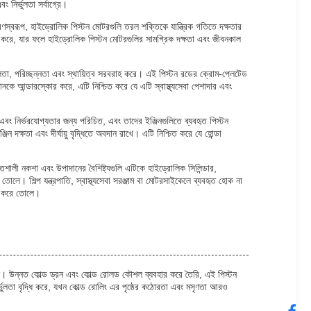
ং নির্ভুলতা সর্বাগ্রে।
হরণস্বরূপ, হাইড্রোলিক পিস্টন মোটরগুলি তরল শক্তিকে যান্ত্রিক গতিতে দক্ষতার
চিত করে, যার ফলে হাইড্রোলিক পিস্টন মোটরগুলির সামগ্রিক দক্ষতা এবং জীবনকাল
্ভুলতা, পরিচ্ছন্নতা এবং স্থায়িত্ব সরবরাহ করে। এই পিস্টন রডের ক্রোম-প্লেটেড
নকে আন্ডারস্কোর করে, এটি নিশ্চিত করে যে এটি স্বাস্থ্যসেবা পেশাদার এবং
এবং নির্ভরযোগ্যতার জন্য পরিচিত, এবং তাদের ইঞ্জিনগুলিতে ব্যবহৃত পিস্টন
দক্ষতা এবং দীর্ঘায়ু বৃদ্ধিতে অবদান রাখে। এটি নিশ্চিত করে যে হোন্ডা
তিশালী নকশা এবং উপাদানের বৈশিষ্ট্যগুলি এটিকে হাইড্রোলিক সিলিন্ডার,
লে। শিল্প যন্ত্রপাতি, স্বাস্থ্যসেবা সরঞ্জাম বা মোটরসাইকেলে ব্যবহৃত হোক না
্দ করে তোলে।
রয়োজন। উন্নত কোল্ড ড্রন এবং কোল্ড রোলড কৌশল ব্যবহার করে তৈরি, এই পিস্টন
র্ভুলতা বৃদ্ধি করে, যখন কোল্ড রোলিং এর পৃষ্ঠের কঠোরতা এবং মসৃণতা আরও