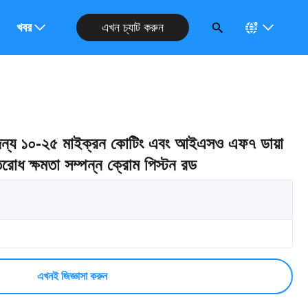
এখন চ্যাট করুন
নুরোধ করুন
খবর
র জন্য ১০-২৫ মাইক্রন কোটিং এবং আইএসও এফ৭ ডায়া
রতিরোধ ক্ষমতা সম্পন্ন ক্রোম পিস্টন রড
এখনই জিজ্ঞাসা করুন