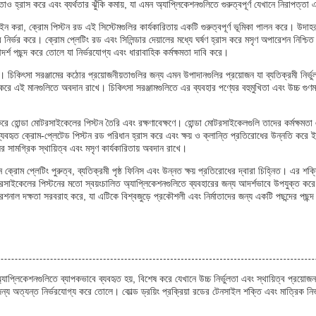
তাও হ্রাস করে এবং ব্যর্থতার ঝুঁকি কমায়, যা এমন অ্যাপ্লিকেশনগুলিতে গুরুত্বপূর্ণ যেখানে নিরাপত্তা এব
ইন করা, ক্রোম পিস্টন রড এই সিস্টেমগুলির কার্যকারিতায় একটি গুরুত্বপূর্ণ ভূমিকা পালন করে। উদা
ে নির্ভর করে। ক্রোম প্লেটিং রড এবং সিলিন্ডার দেয়ালের মধ্যে ঘর্ষণ হ্রাস করে মসৃণ অপারেশন নিশ্
আদর্শ পছন্দ করে তোলে যা নির্ভরযোগ্য এবং ধারাবাহিক কর্মক্ষমতা দাবি করে।
হয়। চিকিৎসা সরঞ্জামের কঠোর প্রয়োজনীয়তাগুলির জন্য এমন উপাদানগুলির প্রয়োজন যা ব্যতিক্রমী নির
করে এই মানগুলিতে অবদান রাখে। চিকিৎসা সরঞ্জামগুলিতে এর ব্যবহার পণ্যের বহুমুখিতা এবং উচ্চ গুণমা
করে হোন্ডা মোটরসাইকেলের পিস্টন তৈরি এবং রক্ষণাবেক্ষণে। হোন্ডা মোটরসাইকেলগুলি তাদের কর্মক্ষমতা 
 ক্রোম-প্লেটেড পিস্টন রড পরিধান হ্রাস করে এবং ক্ষয় ও ক্লান্তি প্রতিরোধের উন্নতি করে ইঞ্জিন 
র সামগ্রিক স্থায়িত্ব এবং মসৃণ কার্যকারিতায় অবদান রাখে।
ক্রোম প্লেটিং পুরুত্ব, ব্যতিক্রমী পৃষ্ঠ ফিনিস এবং উন্নত ক্ষয় প্রতিরোধের দ্বারা চিহ্নিত। এর শক্
রসাইকেলের পিস্টনের মতো স্বয়ংচালিত অ্যাপ্লিকেশনগুলিতে ব্যবহারের জন্য আদর্শভাবে উপযুক্ত করে তো
ারেশনাল দক্ষতা সরবরাহ করে, যা এটিকে বিশ্বজুড়ে প্রকৌশলী এবং নির্মাতাদের জন্য একটি পছন্দের পছন
 অ্যাপ্লিকেশনগুলিতে ব্যাপকভাবে ব্যবহৃত হয়, বিশেষ করে যেখানে উচ্চ নির্ভুলতা এবং স্থায়িত্ব প্
্য অত্যন্ত নির্ভরযোগ্য করে তোলে। কোল্ড ড্রয়িং প্রক্রিয়া রডের টেনসাইল শক্তি এবং মাত্রিক নি
।