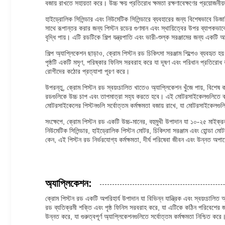
বজায় রাখতে সহায়তা করে। উচ্চ ক্ষয় প্রতিরোধ ক্ষমতা রক্ষণাবেক্ষণের প্রয়োজনীয়
হাইড্রোলিক সিলিন্ডার এবং নিউমেটিক সিলিন্ডারে ব্যবহারের জন্য বিশেষভাবে ডিজা
সাথে রূপান্তর করার জন্য পিস্টন রডের গুণমান এবং স্থায়িত্বের উপর ব্যাপকভাব
বৃদ্ধি পায়। এটি রডটিকে শিল্প যন্ত্রপাতি এবং ভারী-শুল্ক সরঞ্জামের জন্য একটি 
শিল্প অ্যাপ্লিকেশন ছাড়াও, ক্রোম পিস্টন রড চিকিৎসা সরঞ্জাম শিল্পেও ব্যবহৃত 
পৃষ্ঠটি একটি মসৃণ, পরিষ্কার ফিনিস সরবরাহ করে যা দূষণ এবং পরিধান প্রতিরোধ 
রোগীদের কঠোর প্রত্যাশা পূরণ করে।
উপরন্তু, ক্রোম পিস্টন রড স্বয়ংচালিত খাতেও অ্যাপ্লিকেশন খুঁজে পায়, বিশেষ 
রডগুলিকে উচ্চ চাপ এবং তাপমাত্রা সহ্য করতে হবে। এই মোটরসাইকেলগুলিতে ব্যবহৃত
মোটরসাইকেলের পিস্টনগুলি সর্বোত্তম কর্মক্ষমতা বজায় রাখে, যা মোটরসাইকেলগুলি
সংক্ষেপে, ক্রোম পিস্টন রড একটি উচ্চ-মানের, বহুমুখী উপাদান যা ১০-২৫ মাইক্রন 
নিউমেটিক সিলিন্ডার, হাইড্রোলিক পিস্টন মোটর, চিকিৎসা সরঞ্জাম এবং হোন্ডা মোট
কেন, এই পিস্টন রড নির্ভরযোগ্য কর্মক্ষমতা, দীর্ঘ পরিষেবা জীবন এবং উন্নত অপ
অ্যাপ্লিকেশন:
ক্রোম পিস্টন রড একটি অপরিহার্য উপাদান যা বিভিন্ন যান্ত্রিক এবং স্বয়ংচালিত
রড ব্যতিক্রমী শক্তি এবং পৃষ্ঠ ফিনিস সরবরাহ করে, যা এটিকে কঠিন পরিবেশের জন
উন্নত করে, যা গুরুত্বপূর্ণ অ্যাপ্লিকেশনগুলিতে সর্বোত্তম কর্মক্ষমতা নিশ্চিত করে