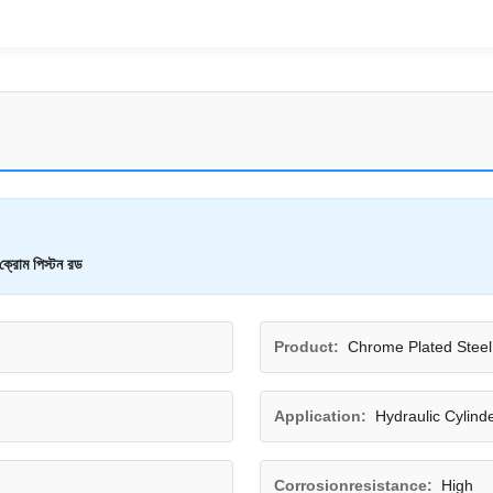
 ক্রোম পিস্টন রড
Product:
Chrome Plated Stee
Application:
Hydraulic Cylind
Corrosionresistance:
High