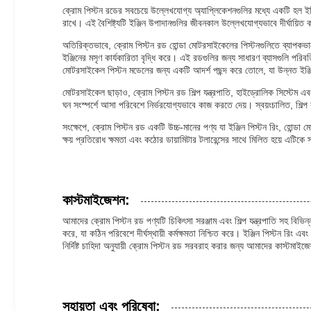
ক্রোম পিস্টন রডের সবচেয়ে উল্লেখযোগ্য অ্যাপ্লিকেশনগুলির মধ্যে একটি হল ইঞ্
রাখে। এই বৈশিষ্ট্যটি ইঞ্জিন উপাদানগুলির জীবনকাল উল্লেখযোগ্যভাবে দীর্ঘায়িত ক
অতিরিক্তভাবে, ক্রোম পিস্টন রড হোন্ডা মোটরসাইকেলের পিস্টনগুলিতে ব্যাপকভাবে ব
ইঞ্জিনের মসৃণ কার্যকারিতা বৃদ্ধি করে। এই রডগুলির জন্য সাধারণ ব্যাসগুলি পরিবর
মোটরসাইকেল পিস্টন মডেলের জন্য একটি আদর্শ পছন্দ করে তোলে, যা উন্নত ইঞ্জিন
মোটরসাইকেল ছাড়াও, ক্রোম পিস্টন রড শিল্প যন্ত্রপাতি, হাইড্রোলিক সিস্টেম এবং নি
ঘন সংস্পর্শে আসা পরিবেশে নির্ভরযোগ্যভাবে কাজ করতে দেয়। স্বয়ংচালিত, শিল্
সংক্ষেপে, ক্রোম পিস্টন রড একটি উচ্চ-মানের পণ্য যা ইঞ্জিন পিস্টন রিং, হোন্ড
ক্ষয় প্রতিরোধ ক্ষমতা এবং কঠোর ডায়ামিটার টলারেন্সের সাথে মিলিত হয়ে এটিকে
কাস্টমাইজেশন:
আমাদের ক্রোম পিস্টন রড পণ্যটি চিকিৎসা সরঞ্জাম এবং শিল্প যন্ত্রপাতি সহ বিভিন
করে, যা কঠিন পরিবেশে দীর্ঘস্থায়ী কর্মক্ষমতা নিশ্চিত করে। ইঞ্জিন পিস্টন রিং
নির্দিষ্ট চাহিদা অনুযায়ী ক্রোম পিস্টন রড সরবরাহ করার জন্য আমাদের কাস্টমাইজ
সহায়তা এবং পরিষেবা: