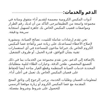
الدعم والخدمات:
أدوات المكبس الكرومية مصممة لتقديم أداء متفوق ومتانة في
مجموعة واسعة من التطبيقاتيرجى التأكد من أن لديك رقم الطراز
ومواصفات قضيب المكبس الخاص بك جاهزة لتسهيل استجابة
سريعة ودقيقة.
نحن نقدم إرشادات شاملة للتثبيت، نصائح الصيانة، ومشورة
لإصلاح الأخطاء لمساعدتك على زيادة عمر وكفاءة عصا المكبس
الكروم الخاص بك.خبرائنا متاحون للمساعدة في أي استفسارات
تقنية بشأن التوافق، قدرة الحمل، أو ظروف التشغيل.
بالإضافة إلى الدعم، نحن نقدم مجموعة من الخدمات بما في ذلك
التصنيع المخصص، طحن الدقة، وخيارات الطلاء لتلبية متطلباتك
المحددة.خدمات الصيانة المنتظمة وقطع الغيار متاحة أيضا للحفاظ
على قضبان المكبس الخاص بك تعمل في أعلى أداء.
لمعلومات الضمان وطلبات الخدمة، يرجى الرجوع إلى وثائق المنتج
المقدمة مع عصا المكبس الكروم أو زيارة موقعنا الرسمي
للحصول على شروط وشروط مفصلة.