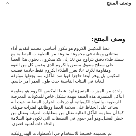
وصف المنتج
وصف المنتج:
عصا المكبس الكروم هو مكون أساسي مصمم لتقديم أداء
استثنائي ومتانة في مجموعة متنوعة من التطبيقات المتطلبة.مع
سمك طلاء دقيق يتراوح من 10 إلى 25 ميكرون، يحتوي هذا العصا
على سطح متفوق ملصق بالكروم الذي يضمن كل من القوة
ومقاومة للارتداء.لا يعزز الطلاء الكروم فقط جاذبية قضيب
المكبس بل يوفر أيضا حاجزا قويا ضد التآكل، مما يجعلها موثوقة
للغاية في البيئات القاسية حيث طول العمر أمر حاسم.
واحدة من الميزات المتميزة لهذا عصا المكبس الكروم هو مقاومة
التآكل المتميزة. هذه الصفة مهمة بشكل خاص للمكونات المعرضة
للرطوبة، والمواد الكيميائية،أو درجات الحرارة المتقلبة، حيث أنه
يساعد على الحفاظ على سلامة العصا ووظائفها لفترات طويلة.
كما أن مقاومة التآكل العالية تقلل من متطلبات الصيانة وتقلل من
خطر الفشل.وهو أمر حيوي في التطبيقات التي تكون فيها السلامة
والدقة ذات أهمية قصوى.
تم تصميمه خصيصا للاستخدام في الأسطوانات الهيدروليكية