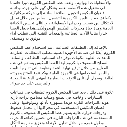
والأسطوانات الهوائية ، ولعب عصا المكبس الكروم دورا حاسما
في تشغيل هذه الأنظمة.تعتمد بشكل كبير على جودة ودائمة
قضبان المكبس لتحويل الطاقة السائلة إلى حركة ميكانيكية
بكفاءةيضمن التلوين الكرومية التشغيل السلس من خلال تقليل
الاحتكاك بين قضيب وجدران الأسطوانة ، وبالتالي تحسين الكفاءة
العامة ومدة حياة محركات المكبس الهيدروليكي.هذا يجعل العصا
خيارا مثاليا للآلات الصناعية والمعدات الثقيلة التي تتطلب أداء
موثوق به ومتسقة.
بالإضافة إلى التطبيقات الصناعية ، يتم استخدام عصا المكبس
الكروم أيضًا في صناعة الأجهزة الطبية.تتطلب المتطلبات الصارمة
للمعدات الطبية مكونات توفر دقة استثنائية، النظافة ، والمتانة.
السطح المصفوف بالكروم لهذا العصا المكبس يساهم في هذه
المعايير من خلال توفير نهاية ناعمة ونظيفة التي تقاوم التلوث
واللبس.استخدامها في الأجهزة الطبية يؤكد تنوع المنتج وجودته
العالية، وضمان أن تلبي التوقعات الصارمة لمهنيي الرعاية الصحية
والمرضى على حد سواء.
علاوة على ذلك ، يجد عصا المكبس الكروم تطبيقات في قطاعات
السيارات ، وخاصة في تصنيع وصيانة مساميح دراجة نارية
هوندا.الدراجات النارية هوندا مشهورة بأدائها وموثوقيتها، وعلى
قضبان المكبس المستخدمة في محركاتها أن تتحمل ضغوط
ودرجات حرارة عالية.يسهم عصا المكبس المصفوفة بالكروم
المستخدمة في هذه الدراجات النارية في تحسين كفاءة المحرك
وطول عمره من خلال تقليل الارتداء وتعزيز مقاومة التآكل