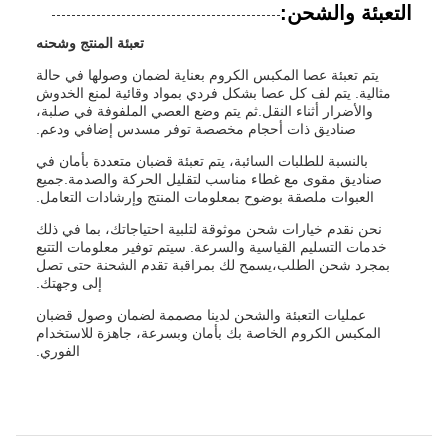
التعبئة والشحن:
تعبئة المنتج وشحنه
يتم تعبئة عصا المكبس الكروم بعناية لضمان وصولها في حالة
مثالية. يتم لف كل عصا بشكل فردي بمواد وقائية لمنع الخدوش
والأضرار أثناء النقل.ثم يتم وضع العصي الملفوفة في صلبة،
صناديق ذات أحجام مخصصة توفر مسدس إضافي ودعم.
بالنسبة للطلبات السائبة، يتم تعبئة قضبان متعددة بأمان في
صناديق مقوى مع غطاء مناسب لتقليل الحركة والصدمة.جميع
العبوات ملصقة بوضوح بمعلومات المنتج وإرشادات التعامل.
نحن نقدم خيارات شحن موثوقة لتلبية احتياجاتك، بما في ذلك
خدمات التسليم القياسية والسرعة. سيتم توفير معلومات التتبع
بمجرد شحن الطلب،يسمح لك بمراقبة تقدم الشحنة حتى تصل
إلى وجهتك.
عمليات التعبئة والشحن لدينا مصممة لضمان وصول قضبان
المكبس الكروم الخاصة بك بأمان وبسرعة، جاهزة للاستخدام
الفوري.