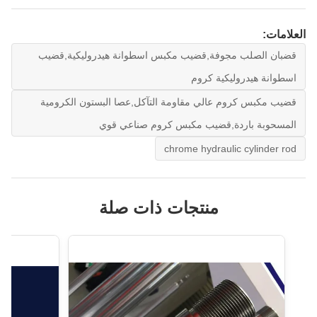
العلامات:
قضبان الصلب مجوفة,قضيب مكبس اسطوانة هيدروليكية,قضيب
اسطوانة هيدروليكية كروم
قضيب مكبس كروم عالي مقاومة التآكل,عصا البستون الكرومية
المسحوبة باردة,قضيب مكبس كروم صناعي قوي
chrome hydraulic cylinder rod
منتجات ذات صلة