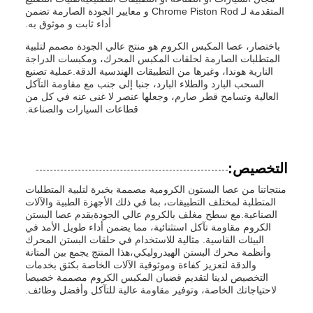
المتقدمة لـ Chrome Piston Rod و معايير الجودة الصارمة تضمن
أداء ثابت و موثوق به.
باختصار، عصا المكبس الكروم هو منتج عالي الجودة مصمم لتلبية
المتطلبات الصارمة لحلقات المكبس المحرك، ومكبسات الدراجة
النارية هوندا، وغيرها من التطبيقات الهندسية الدقة.عملية تصنيع
السحب البارد والطلاء البارد، جنبا إلى جنب مع مقاومة التآكل
العالية وتسامح قطر صارم، وجعلها عنصر لا غنى عنه في كل من
قطاعات السيارات والصناعة.
التخصيص:
منتجاتنا من عصا البستون الكرومية مصممة بخبرة لتلبية المتطلبات
المتطلبة لمختلف التطبيقات، بما في ذلك الأجهزة الطبية والآلات
الصناعية.مع سطح مغلف بالكروم عالي الجودةيقدم عصا البستن
الكروم مقاومة تآكل استثنائية، مما يضمن أداء طويل الأمد في
البيئات القاسية. مثالية للاستخدام في حلقات البستن المحرك
وأنظمة محرك البستن الهيدروليكي،هذا المنتج يجمع بين المتانة
والدقة لتعزيز كفاءة وموثوقية الآلات الخاصة بكثق بخدمات
التخصيص لدينا لتقديم قضبان المكبس الكروم مصممة خصيصا
لاحتياجاتك الخاصة، وتوفير مقاومة عالية للتآكل وأفضل وظائف.