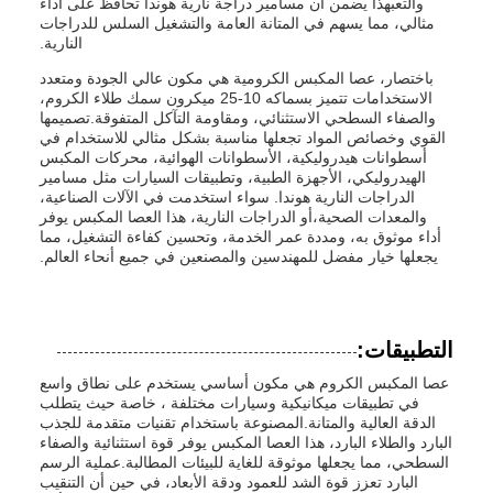
والتعبهذا يضمن أن مسامير دراجة نارية هوندا تحافظ على أداء
مثالي، مما يسهم في المتانة العامة والتشغيل السلس للدراجات
النارية.
باختصار، عصا المكبس الكرومية هي مكون عالي الجودة ومتعدد
الاستخدامات تتميز بسماكه 10-25 ميكرون سمك طلاء الكروم،
والصفاء السطحي الاستثنائي، ومقاومة التآكل المتفوقة.تصميمها
القوي وخصائص المواد تجعلها مناسبة بشكل مثالي للاستخدام في
أسطوانات هيدروليكية، الأسطوانات الهوائية، محركات المكبس
الهيدروليكي، الأجهزة الطبية، وتطبيقات السيارات مثل مسامير
الدراجات النارية هوندا. سواء استخدمت في الآلات الصناعية،
والمعدات الصحية،أو الدراجات النارية، هذا العصا المكبس يوفر
أداء موثوق به، ومددة عمر الخدمة، وتحسين كفاءة التشغيل، مما
يجعلها خيار مفضل للمهندسين والمصنعين في جميع أنحاء العالم.
التطبيقات:
عصا المكبس الكروم هي مكون أساسي يستخدم على نطاق واسع
في تطبيقات ميكانيكية وسيارات مختلفة ، خاصة حيث يتطلب
الدقة العالية والمتانة.المصنوعة باستخدام تقنيات متقدمة للجذب
البارد والطلاء البارد، هذا العصا المكبس يوفر قوة استثنائية والصفاء
السطحي، مما يجعلها موثوقة للغاية للبيئات المطالبة.عملية الرسم
البارد تعزز قوة الشد للعمود ودقة الأبعاد، في حين أن التنقيب