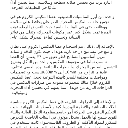
البارد يزيد من تحسين صلابة سطحه وسلاسته ، مما يضمن أداءً
مثاليًا في التطبيقات الحرجة.
واحدة من أبرز المناسبات التطبيقية لعصا المكبس الكروم هو في
تجميع حلقات المكبس المحرك.الصولجان يحافظ على سلامته
ووظائفه حتى في البيئات القاسية حيث التعرض للرطوبةهذه
الميزة تمدد بشكل كبير عمر مكونات المحرك، وتقلل من تواتر
الصيانة وتحسين كفاءة المحرك بشكل عام.
بالإضافة إلى ذلك ، يتم استخدام عصا المكبس الكروم على نطاق
واسع في مساميح دراجة نارية هوندا ، حيث تكون الدقة والمتانة
أمرين أساسيين.التسامح قطر ضيق من F7 يضمن أن العصا
تناسب تماما في مجموعة المكبس، والحد من التآكل وتعزيز
التشغيل السلس للمحرك. والقطرات الشائعة لهذه العصي تختلف،
عادة ما تتراوح من 10mm إلى 30mm،تتناسب مع تصميمات
ومواصفات مختلفة للمحركاتهذه التنوعية تجعل عصا المكبس
الكروم خيارًا مثاليًا لمجموعة متنوعة من طرازات المكبس في
الدراجات النارية من هوندا ، مما يسهم في تحسين أداء المحرك
وموثوقيته.
وبالإضافة إلى الدراجات النارية، فإن عصا المكبس الكروم مناسبة
للآلات الصناعية والأنظمة الهيدروليكية والأسطوانات الهوائية، حيث
التحكم الدقيق في الحركة أمر حاسم.مقاومة التآكل العالية والبناء
القوي يسمح لها بالعمل بشكل موثوق في البيئات الخاضعة للتعرض
المتكرر للمواد التآكلية أو الظروف القاسيةسواء كانت تستخدم في
مجال السيارات أو الصناعة أو التطبيقات التصنيعيةتقنيات التصنيع