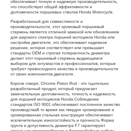
обеспечивает точную и надежную производительность,
что способствует общей эффективности и
долговечности поршневых стволов Honda Motorcycle.
Разработанный для совместимости и
производительности, этот хромовый поршневый
стержень является отличной заменой или обновлением
для широкого спектра поршней мотоцикла Honda.или
настройки двигателя, это обеспечивает надежное
решение, которое соответствует или превышает
стандарты OEM.и строгая толерантность диаметра
делает этот поршневый стержень выдающимся
выбором для энтузиастов и профессионалов, которые
требуют превосходного качества и производительности
от своих компонентов двигателя.
Короче говоря, Chrome Piston Rod - это тщательно
разработанный продукт, который предлагает
замечательную долговечность, точность и надежность
для поршней мотоциклов Honda.Соблюдение
стандартов ISO 9001 обеспечивает постоянное качество
производстваВ то время как твердое хромирование и
хромированная стальная конструкция обеспечивают
исключительную износостойкость и прочность.Форма
грунта и допустимость диаметра F7 гарантируют
идеальное приспособление и бесперебойную работу