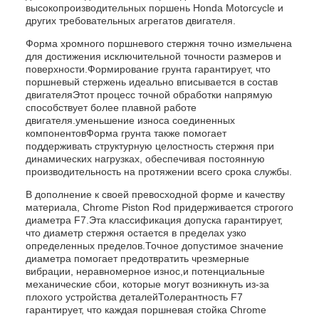
высокопроизводительных поршень Honda Motorcycle и
других требовательных агрегатов двигателя.
Форма хромного поршневого стержня точно измельчена
для достижения исключительной точности размеров и
поверхности.Формирование грунта гарантирует, что
поршневый стержень идеально вписывается в состав
двигателяЭтот процесс точной обработки напрямую
способствует более плавной работе
двигателя.уменьшение износа соединенных
компонентовФорма грунта также помогает
поддерживать структурную целостность стержня при
динамических нагрузках, обеспечивая постоянную
производительность на протяжении всего срока службы.
В дополнение к своей превосходной форме и качеству
материала, Chrome Piston Rod придерживается строгого
диаметра F7.Эта классификация допуска гарантирует,
что диаметр стержня остается в пределах узко
определенных пределов.Точное допустимое значение
диаметра помогает предотвратить чрезмерные
вибрации, неравномерное износ,и потенциальные
механические сбои, которые могут возникнуть из-за
плохого устройства деталейТолерантность F7
гарантирует, что каждая поршневая стойка Chrome