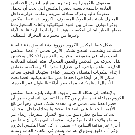
المصفوف بالكروم الممتازمقاومة ممتازة للتعبهذه الخصائص
المادية حاسمة بالنسبة لعصي المكبس التي يجب أن تتحمل
ضغوطًا عالية وحركة متبادلة سريعة وتقلبات حرارية داخل
المحرك.باستخدام الفولاذ المصفوف بالكروم، هذا عصا المكبس
يوفر التوازن المثالي بين القوة الميكانيكية وكفاءة التشغيل،مما
يجعلها الخيار المثالي لمكبسات هوندا للدراجات النارية عالية الأداء
وغيرها من مجموعات المحرك المتطلبة.
شكل عصا المكبس الكروم مزروع بدقة لتحقيق دقة قياسية
استثنائية وتشطيب السطح.تشكيل الأرض يضمن أن عصا المكبس
تناسب تماما في مجموعة المحرك، والحد من الاحتكاك وتحسين
نقل الحركة بين المكبس والعمود المتحرك. هذه العملية المعالجة
الدقيقة تساهم مباشرة في تشغيل المحرك أكثر سلاسة،انخفاض
ارتداء المكونات المتصلة، وتحسين كفاءة استهلاك الوقود. يساعد
شكل الأرض أيضًا في الحفاظ على سلامة هيكلية العصا تحت
الأحمال الديناميكية ، مما يضمن أداءً ثابتًا طوال عمر الخدمة.
بالإضافة إلى شكله الممتاز وجودة المواد، يلتزم عصا المكبس
الكروم بمراعاة قطر صارم من F7.هذا التصنيف التسامح يضمن أن
قطر العصا يبقى ضمن حدود محددة بشكل ضيق، وهو أمر بالغ
الأهمية للحفاظ على الفضاء الصحيح والمحاذاة داخل المحرك.
تساعد تسامح قطر دقيق في منع الاهتزاز المفرط، ارتداء غير
متساو،والإخفاقات الميكانيكية المحتملة التي يمكن أن تنشأ من
أجزاء غير ملائمةالتسامح F7 يضمن أن كل عصا المكبس الكروم
توفر أداء دقيق وموثوق به، مما يسهم في الكفاءة العامة ومتانة