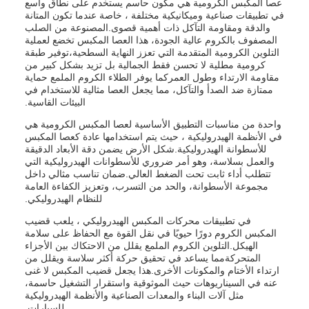
عصا المكبس الكرومية هي مكون حاسم يستخدم على نطاق واسع
في تطبيقات صناعية وميكانيكية مختلفة ، خاصة عندما تكون المتانة
والدقة ومقاومة التآكل ذات أهمية قصوى.المصنوعة من الصلب
المصفوف بالكروم عالية الجودة، هذا العصا المكبس تخضع لعملية
التلوين الكرومية المتقدمة التي تعزز النهاية السطحية،توفير طبقة
كرومية مطلية لا تحسن فقط الجمالية بل تزيد بشكل كبير من
مقاومة الارتداء وطول العمركما يوفر الطلاء الكروم الملمع حماية
ممتازة ضد الصدأ والتآكل، مما يجعل العصا مثالية للاستخدام في
البيئات القاسية.
واحدة من مناسبات التطبيق الأساسية لعصا المكبس الكرومية هي
في الأنظمة الهيدروليكية ، حيث يتم استخدامها عادة كعصا المكبس
للأسطوانة الهيدروليكية.شكل الأرض يضمن دقة الأبعاد الدقيقة
والعمل بسلاسة، وهو أمر ضروري للأسطوانات الهيدروليكية التي
تتطلب أداء ثابت تحت الضغط العالي.ضمان تناسب مثالي داخل
مجموعة الأسطوانة، والحد من التسرب، وتعزيز الكفاءة العامة
للنظام الهيدروليكي.
في تطبيقات محركات المكبس الهيدروليكي ، يلعب قضيب
المكبس الكروم دورًا حيويًا في نقل القوة مع الحفاظ على سلامة
الهيكل.التلوين الكروم الملمع يقلل من الاحتكاك بين الأجزاء
المتحركةمما يساعد في تحقيق حركة أكثر سلاسة ويقلل من
ارتداء الأختام والمكونات الأخرى.هذا يجعل قضيب المكبس لا غنى
عنه في السيناريوهات حيث الموثوقية واستقرار التشغيل حاسمة،
مثل آلات البناء والمعدات الصناعية والأنظمة الهيدروليكية
للسيارات.