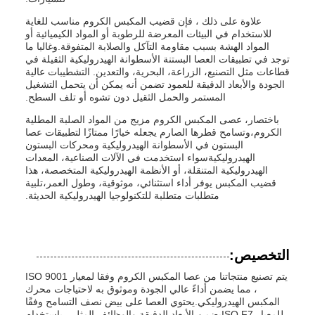
علاوة على ذلك ، فإن قضيب المكبس الكروم مناسب للغاية
للاستخدام في البيئات المعرضة للرطوبة أو المواد الكيميائية أو
المواد الهشة بسبب مقاومة التآكل والصلابة المتفوقة.وغالبا ما
توجد في تطبيقات العصا البستنة الأسطوانة الهيدروليكية الثقيلة في
قطاعات مثل التصنيع، الزراعة، البحرية، والتعدين. التشطيبات عالية
الجودة والأبعاد الدقيقة للعمود تضمن أنه يمكن أن يتحمل التشغيل
المستمر والحمل الثقيل دون تشوه أو تلف السطح.
باختصار، عصى المكبس الكروم مزيج من المواد الصلبة المطلية
الكروم،وتسامح قطرها الصارم يجعله خيارًا ممتازًا لتطبيقات عصا
البستون في الأسطوانة الهيدروليكية ومحركات البستون
الهيدروليكيةسواء استخدمت في الآلات الصناعية، المعدات
الهيدروليكية المتنقلة، أو الأنظمة الهيدروليكية المتخصصة، هذا
قضيب المكبس يوفر أداء استثنائي، موثوقية، وطول العمر،تلبية
متطلبات متطلبة للتكنولوجيا الهيدروليكية الحديثة.
التخصيص:
يتم تصنيع منتجاتنا من عصا المكبس الكروم وفقا لمعيار ISO 9001
، مما يضمن أداءً عالي الجودة وموثوق به لاحتياجات محرك
المكبس الهيدروليكي.يحتوي العصا على بيض نصف التسامح وفقًا
للمعيار ISO F7يضمن الأبعاد الدقيقة والوظائف المثلى. باستخدام