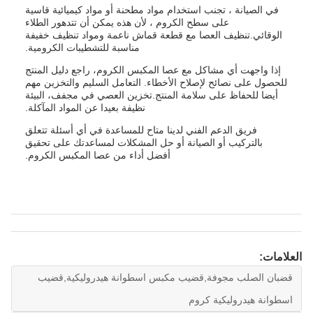
في الصيانة ، تجنب استخدام مواد مطحنة أو مواد كيميائية قاسية
على سطح الكروم ، لأن هذه يمكن أن تتدهور الطلاء
الوقائي.تنظيف العصا مع قطعة قماش ناعمة ومواد تنظيف خفيفة
مناسبة للتشطيبات الكرومية.
إذا واجهت أي مشاكل مع عصا المكبس الكروم، راجع دليل المنتج
للحصول على نصائح لإصلاح الأخطاء. التعامل السليم والتخزين مهم
أيضا للحفاظ على سلامة المنتج.تخزين العصي في مجفف، البيئة
نظيفة بعيدا عن المواد المآكلة.
فريق الدعم الفني لدينا متاح للمساعدة في أي أسئلة تتعلق
بالتركيب أو الصيانة أو حل المشكلات لمساعدتك على تحقيق
أفضل أداء من عصا المكبس الكروم.
العلامات:
قضبان الصلب مجوفة,قضيب مكبس اسطوانة هيدروليكية,قضيب
اسطوانة هيدروليكية كروم