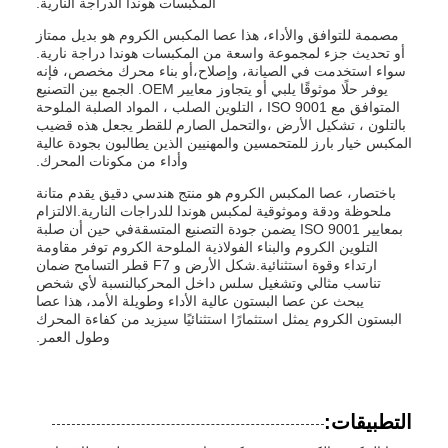
المكبسات هوندا الدراجة النارية.
مصممة للتوافق والأداء، هذا عصا المكبس الكروم هو بديل ممتاز
أو تحديث جزء لمجموعة واسعة من المكبسات هوندا دراجة نارية.
سواء استخدمت في الصيانة، وإصلاح،أو بناء محرك مخصص، فإنه
يوفر حلًا موثوقًا يلبي أو يتجاوز معايير OEM. الجمع بين التصنيع
المتوافق مع ISO 9001 ، التلوين الصلب ، المواد الصلبة الملوحة
بالتلون ، تشكيل الأرض ،والتحمل الصارم للقطر يجعل هذه قضيب
المكبس خيار بارز للمتحمسين والمهنيين الذين يطالبون بجودة عالية
وأداء من مكونات المحرك.
باختصار، عصا المكبس الكروم هو منتج هندسي دقيق يقدم متانة
ملحوظة ودقة وموثوقية لمكبس هوندا للدراجات النارية.الالتزام
بمعايير ISO 9001 يضمن جودة التصنيع المتسقةفي حين أن صلبة
التلوين الكروم والبناء الفولاذية الملوحة الكروم توفر مقاومة
ارتداء وقوة استثنائية.شكل الأرض و F7 قطر التسامح ضمان
تناسب مثالي وتشغيل سلس داخل المحركبالنسبة لأي شخص
يبحث عن عصا البستون عالية الأداء وطويلة الأمد، هذا عصا
البستون الكروم يمثل استثمارًا استثنائيًا سيزيد من كفاءة المحرك
وطول العمر.
التطبيقات: