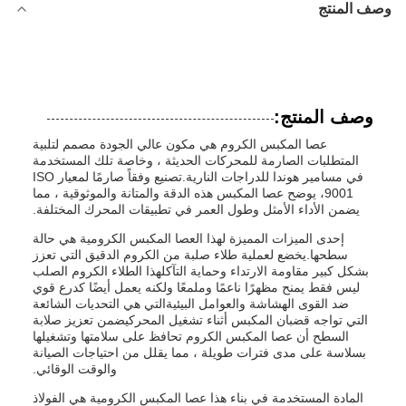
وصف المنتج
وصف المنتج:
عصا المكبس الكروم هي مكون عالي الجودة مصمم لتلبية
المتطلبات الصارمة للمحركات الحديثة ، وخاصة تلك المستخدمة
في مسامير هوندا للدراجات النارية.تصنيع وفقاً صارمًا لمعيار ISO
9001، يوضح عصا المكبس هذه الدقة والمتانة والموثوقية ، مما
يضمن الأداء الأمثل وطول العمر في تطبيقات المحرك المختلفة.
إحدى الميزات المميزة لهذا العصا المكبس الكرومية هي حالة
سطحها.يخضع لعملية طلاء صلبة من الكروم الدقيق التي تعزز
بشكل كبير مقاومة الارتداء وحماية التآكلهذا الطلاء الكروم الصلب
ليس فقط يمنح مظهرًا ناعمًا وملمعًا ولكنه يعمل أيضًا كدرع قوي
ضد القوى الهشاشة والعوامل البيئيةالتي هي التحديات الشائعة
التي تواجه قضبان المكبس أثناء تشغيل المحركيضمن تعزيز صلابة
السطح أن عصا المكبس الكروم تحافظ على سلامتها وتشغيلها
بسلاسة على مدى فترات طويلة ، مما يقلل من احتياجات الصيانة
والوقت الوقائي.
المادة المستخدمة في بناء هذا عصا المكبس الكرومية هي الفولاذ