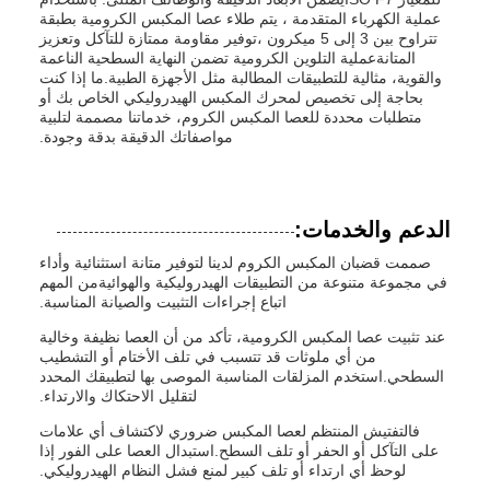
عملية الكهرباء المتقدمة ، يتم طلاء عصا المكبس الكرومية بطبقة
تتراوح بين 3 إلى 5 ميكرون ،توفير مقاومة ممتازة للتآكل وتعزيز
المتانةعملية التلوين الكرومية تضمن النهاية السطحية الناعمة
والقوية، مثالية للتطبيقات المطالبة مثل الأجهزة الطبية.ما إذا كنت
بحاجة إلى تخصيص لمحرك المكبس الهيدروليكي الخاص بك أو
متطلبات محددة للعصا المكبس الكروم، خدماتنا مصممة لتلبية
مواصفاتك الدقيقة بدقة وجودة.
الدعم والخدمات:
صممت قضبان المكبس الكروم لدينا لتوفير متانة استثنائية وأداء
في مجموعة متنوعة من التطبيقات الهيدروليكية والهوائيةمن المهم
اتباع إجراءات التثبيت والصيانة المناسبة.
عند تثبيت عصا المكبس الكرومية، تأكد من أن العصا نظيفة وخالية
من أي ملوثات قد تتسبب في تلف الأختام أو التشطيب
السطحي.استخدم المزلقات المناسبة الموصى بها لتطبيقك المحدد
لتقليل الاحتكاك والارتداء.
فالتفتيش المنتظم لعصا المكبس ضروري لاكتشاف أي علامات
على التآكل أو الحفر أو تلف السطح.استبدال العصا على الفور إذا
لوحظ أي ارتداء أو تلف كبير لمنع فشل النظام الهيدروليكي.