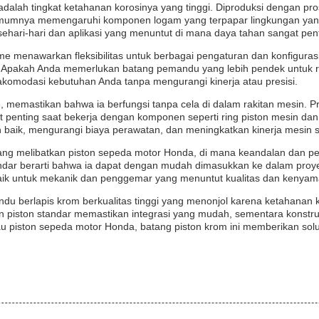
 adalah tingkat ketahanan korosinya yang tinggi. Diproduksi dengan pr
g umumnya memengaruhi komponen logam yang terpapar lingkungan yan
ehari-hari dan aplikasi yang menuntut di mana daya tahan sangat pent
me menawarkan fleksibilitas untuk berbagai pengaturan dan konfigura
n. Apakah Anda memerlukan batang pemandu yang lebih pendek untuk ra
gakomodasi kebutuhan Anda tanpa mengurangi kinerja atau presisi.
e, memastikan bahwa ia berfungsi tanpa cela di dalam rakitan mesin. P
t penting saat bekerja dengan komponen seperti ring piston mesin dan
h baik, mengurangi biaya perawatan, dan meningkatkan kinerja mesin 
yang melibatkan piston sepeda motor Honda, di mana keandalan dan p
andar berarti bahwa ia dapat dengan mudah dimasukkan ke dalam proye
 baik untuk mekanik dan penggemar yang menuntut kualitas dan kenya
u berlapis krom berkualitas tinggi yang menonjol karena ketahanan ko
an piston standar memastikan integrasi yang mudah, sementara konstr
u piston sepeda motor Honda, batang piston krom ini memberikan solu