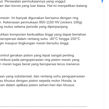
ntut. Perawatan permukaannya yang unggul,
dan korosi yang luar biasa. Hal ini menjadikan batang
n mesin. Ini banyak digunakan bersama dengan ring
in. Kekerasan permukaan 850-1150 HV (vickers 100g)
g mulus selama periode yang diperpanjang.
kan komponen berkualitas tinggi yang dapat bertahan
beroperasi dalam rentang suhu -40°C hingga 150°C.
gin maupun lingkungan mesin bersuhu tinggi,
ntrol gerakan piston yang tepat sangat penting.
ribusi pada pengoperasian ring piston mesin yang
an mesin tugas berat yang beroperasi terus menerus
aan yang substansial, dan rentang suhu pengoperasian
tau khusus dengan piston sepeda motor Honda, ia
n dalam aplikasi piston sehari-hari dan khusus.