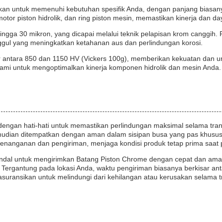
kan untuk memenuhi kebutuhan spesifik Anda, dengan panjang biasan
, motor piston hidrolik, dan ring piston mesin, memastikan kinerja dan da
hingga 30 mikron, yang dicapai melalui teknik pelapisan krom canggi
ggul yang meningkatkan ketahanan aus dan perlindungan korosi.
 antara 850 dan 1150 HV (Vickers 100g), memberikan kekuatan dan um
kami untuk mengoptimalkan kinerja komponen hidrolik dan mesin Anda.
ngan hati-hati untuk memastikan perlindungan maksimal selama trans
mudian ditempatkan dengan aman dalam sisipan busa yang pas khusus 
nanganan dan pengiriman, menjaga kondisi produk tetap prima saat 
dal untuk mengirimkan Batang Piston Chrome dengan cepat dan aman k
Tergantung pada lokasi Anda, waktu pengiriman biasanya berkisar anta
suransikan untuk melindungi dari kehilangan atau kerusakan selama tr