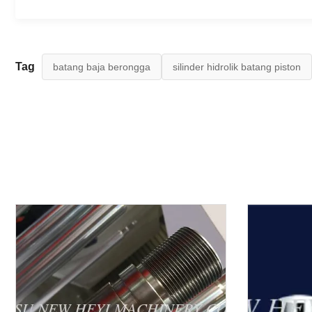
Tag
batang baja berongga
silinder hidrolik batang piston