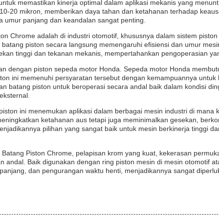
 untuk memastikan kinerja optimal dalam aplikasi mekanis yang menu
10-20 mikron, memberikan daya tahan dan ketahanan terhadap keausan 
na umur panjang dan keandalan sangat penting.
ton Chrome adalah di industri otomotif, khususnya dalam sistem pisto
n batang piston secara langsung memengaruhi efisiensi dan umur mes
ekan tinggi dan tekanan mekanis, mempertahankan pengoperasian yan
kan dengan piston sepeda motor Honda. Sepeda motor Honda membutuh
iston ini memenuhi persyaratan tersebut dengan kemampuannya untuk 
 batang piston untuk beroperasi secara andal baik dalam kondisi din
eksternal.
ston ini menemukan aplikasi dalam berbagai mesin industri di mana ko
ningkatkan ketahanan aus tetapi juga meminimalkan gesekan, berkont
njadikannya pilihan yang sangat baik untuk mesin berkinerja tinggi d
gi Batang Piston Chrome, pelapisan krom yang kuat, kekerasan permuk
andal. Baik digunakan dengan ring piston mesin di mesin otomotif a
panjang, dan pengurangan waktu henti, menjadikannya sangat diperluka