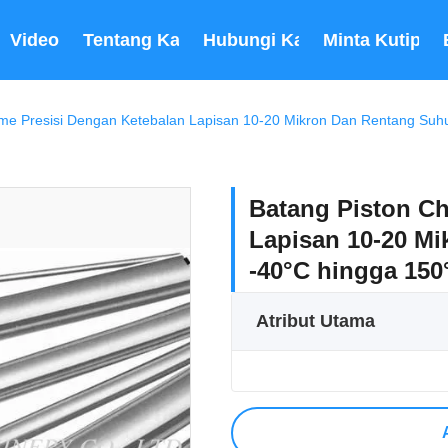
Video
Tentang Kami
Hubungi Kami
Minta Kutipan
me Presisi Dengan Ketebalan Lapisan 10-20 Mikron Dan Rentang Suhu
Batang Piston Ch
Lapisan 10-20 M
-40°C hingga 150
Atribut Utama