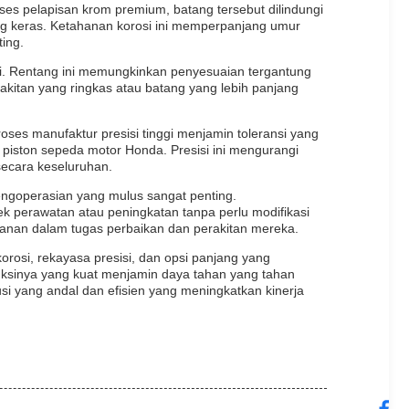
oses pelapisan krom premium, batang tersebut dilindungi
g keras. Ketahanan korosi ini memperpanjang umur
ing.
si. Rentang ini memungkinkan penyesuaian tergantung
kitan yang ringkas atau batang yang lebih panjang
roses manufaktur presisi tinggi menjamin toleransi yang
 piston sepeda motor Honda. Presisi ini mengurangi
secara keseluruhan.
engoperasian yang mulus sangat penting.
k perawatan atau peningkatan tanpa perlu modifikasi
manan dalam tugas perbaikan dan perakitan mereka.
rosi, rekayasa presisi, dan opsi panjang yang
uksinya yang kuat menjamin daya tahan yang tahan
si yang andal dan efisien yang meningkatkan kinerja