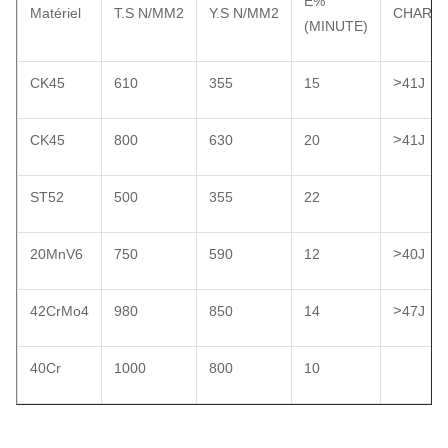
E%
Matériel
T.S N/MM2
Y.S N/MM2
CHARP
(MINUTE)
>
CK45
610
355
15
41J
>
CK45
800
630
20
41J
ST52
500
355
22
>
20MnV6
750
590
12
40J
>
42CrMo4
980
850
14
47J
40Cr
1000
800
10