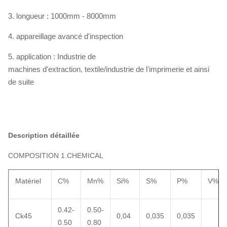
3. longueur : 1000mm - 8000mm
4. appareillage avancé d'inspection
5. application : Industrie de
machines d'extraction, textile/industrie de l'imprimerie et ainsi
de suite
Description détaillée
COMPOSITION 1.CHEMICAL
Matériel
C%
Mn%
Si%
S%
P%
V%
0.42-
0.50-
Ck45
0,04
0,035
0,035
0.50
0.80