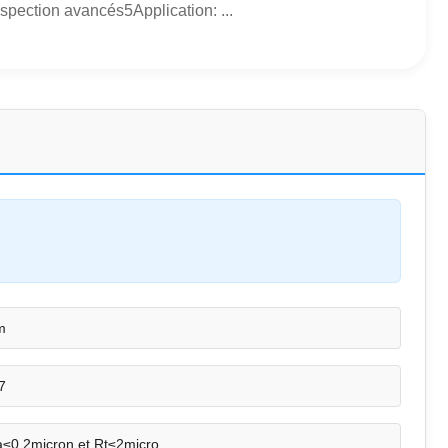
pection avancés5Application: ...
m
7
≤0.2micron et Rt≤2micro