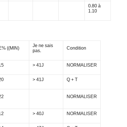
0.80 à
1.10
Je ne sais
E% ((MIN)
Condition
pas.
15
> 41J
NORMALISER
20
> 41J
Q + T
22
NORMALISER
12
> 40J
NORMALISER