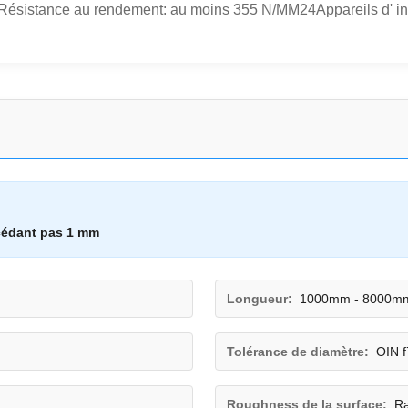
Résistance au rendement: au moins 355 N/MM24Appareils d' ins
cédant pas 1 mm
Longueur:
1000mm - 8000m
Tolérance de diamètre:
OIN f
Roughness de la surface:
Ra