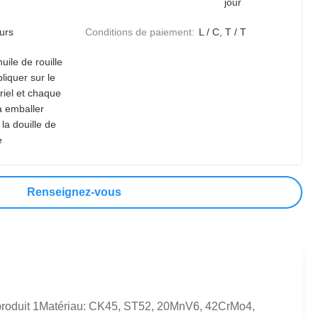
jour
urs
Conditions de paiement:
L / C, T / T
huile de rouille
liquer sur le
riel et chaque
à emballer
la douille de
e
Renseignez-vous
 produit 1Matériau: CK45, ST52, 20MnV6, 42CrMo4,