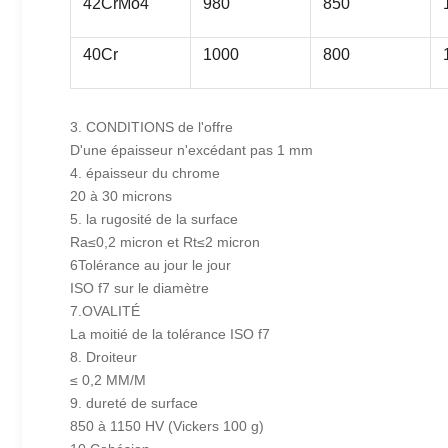
42CrMo4
980
850
40Cr
1000
800
3. CONDITIONS de l'offre
D'une épaisseur n'excédant pas 1 mm
4. épaisseur du chrome
20 à 30 microns
5. la rugosité de la surface
Ra≤0,2 micron et Rt≤2 micron
6Tolérance au jour le jour
ISO f7 sur le diamètre
7.OVALITÉ
La moitié de la tolérance ISO f7
8. Droiteur
≤ 0,2 MM/M
9. dureté de surface
850 à 1150 HV (Vickers 100 g)