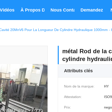
Vidéos
À Propos De Nous
Nous Contacter
Demandez Un 
 Cavité 20MnV6 Pour La Longueur De Cylindre Hydraulique 1000mm 
métal Rod de la 
cylindre hydrau
Attributs clés
Nom de la marque:
HY
Attestation:
ISO9
Prix:
nego