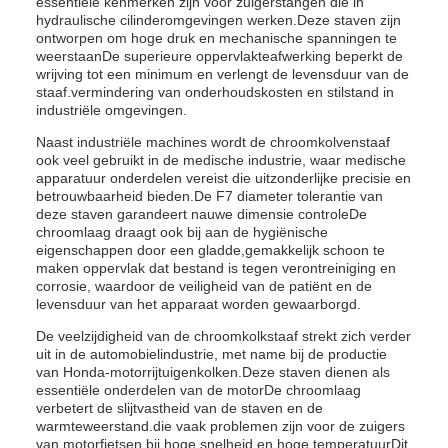
essentiële kenmerken zijn voor zuigerstangen die in
hydraulische cilinderomgevingen werken.Deze staven zijn
ontworpen om hoge druk en mechanische spanningen te
weerstaanDe superieure oppervlakteafwerking beperkt de
wrijving tot een minimum en verlengt de levensduur van de
staaf.vermindering van onderhoudskosten en stilstand in
industriële omgevingen.
Naast industriële machines wordt de chroomkolvenstaaf
ook veel gebruikt in de medische industrie, waar medische
apparatuur onderdelen vereist die uitzonderlijke precisie en
betrouwbaarheid bieden.De F7 diameter tolerantie van
deze staven garandeert nauwe dimensie controleDe
chroomlaag draagt ook bij aan de hygiënische
eigenschappen door een gladde,gemakkelijk schoon te
maken oppervlak dat bestand is tegen verontreiniging en
corrosie, waardoor de veiligheid van de patiënt en de
levensduur van het apparaat worden gewaarborgd.
De veelzijdigheid van de chroomkolkstaaf strekt zich verder
uit in de automobielindustrie, met name bij de productie
van Honda-motorrijtuigenkolken.Deze staven dienen als
essentiële onderdelen van de motorDe chroomlaag
verbetert de slijtvastheid van de staven en de
warmteweerstand.die vaak problemen zijn voor de zuigers
van motorfietsen bij hoge snelheid en hoge temperatuurDit