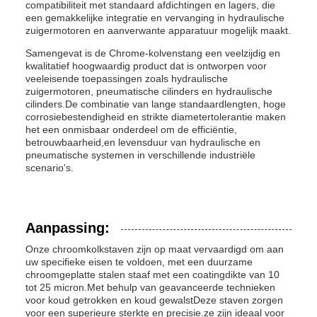
compatibiliteit met standaard afdichtingen en lagers, die
een gemakkelijke integratie en vervanging in hydraulische
zuigermotoren en aanverwante apparatuur mogelijk maakt.
Samengevat is de Chrome-kolvenstang een veelzijdig en
kwalitatief hoogwaardig product dat is ontworpen voor
veeleisende toepassingen zoals hydraulische
zuigermotoren, pneumatische cilinders en hydraulische
cilinders.De combinatie van lange standaardlengten, hoge
corrosiebestendigheid en strikte diametertolerantie maken
het een onmisbaar onderdeel om de efficiëntie,
betrouwbaarheid,en levensduur van hydraulische en
pneumatische systemen in verschillende industriële
scenario's.
Aanpassing:
Onze chroomkolkstaven zijn op maat vervaardigd om aan
uw specifieke eisen te voldoen, met een duurzame
chroomgeplatte stalen staaf met een coatingdikte van 10
tot 25 micron.Met behulp van geavanceerde technieken
voor koud getrokken en koud gewalstDeze staven zorgen
voor een superieure sterkte en precisie.ze zijn ideaal voor