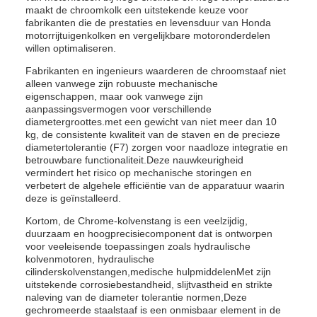
maakt de chroomkolk een uitstekende keuze voor
fabrikanten die de prestaties en levensduur van Honda
motorrijtuigenkolken en vergelijkbare motoronderdelen
willen optimaliseren.
Fabrikanten en ingenieurs waarderen de chroomstaaf niet
alleen vanwege zijn robuuste mechanische
eigenschappen, maar ook vanwege zijn
aanpassingsvermogen voor verschillende
diametergroottes.met een gewicht van niet meer dan 10
kg, de consistente kwaliteit van de staven en de precieze
diametertolerantie (F7) zorgen voor naadloze integratie en
betrouwbare functionaliteit.Deze nauwkeurigheid
vermindert het risico op mechanische storingen en
verbetert de algehele efficiëntie van de apparatuur waarin
deze is geïnstalleerd.
Kortom, de Chrome-kolvenstang is een veelzijdig,
duurzaam en hoogprecisiecomponent dat is ontworpen
voor veeleisende toepassingen zoals hydraulische
kolvenmotoren, hydraulische
cilinderskolvenstangen,medische hulpmiddelenMet zijn
uitstekende corrosiebestandheid, slijtvastheid en strikte
naleving van de diameter tolerantie normen,Deze
gechromeerde staalstaaf is een onmisbaar element in de