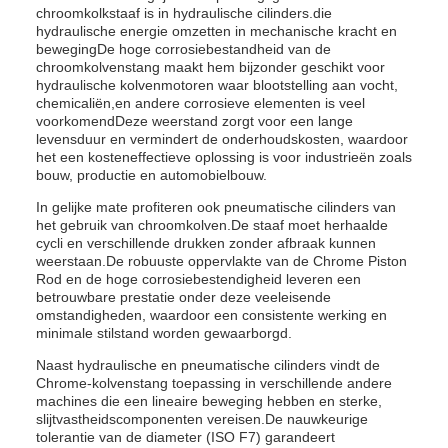
chroomkolkstaaf is in hydraulische cilinders.die
hydraulische energie omzetten in mechanische kracht en
bewegingDe hoge corrosiebestandheid van de
chroomkolvenstang maakt hem bijzonder geschikt voor
hydraulische kolvenmotoren waar blootstelling aan vocht,
chemicaliën,en andere corrosieve elementen is veel
voorkomendDeze weerstand zorgt voor een lange
levensduur en vermindert de onderhoudskosten, waardoor
het een kosteneffectieve oplossing is voor industrieën zoals
bouw, productie en automobielbouw.
In gelijke mate profiteren ook pneumatische cilinders van
het gebruik van chroomkolven.De staaf moet herhaalde
cycli en verschillende drukken zonder afbraak kunnen
weerstaan.De robuuste oppervlakte van de Chrome Piston
Rod en de hoge corrosiebestendigheid leveren een
betrouwbare prestatie onder deze veeleisende
omstandigheden, waardoor een consistente werking en
minimale stilstand worden gewaarborgd.
Naast hydraulische en pneumatische cilinders vindt de
Chrome-kolvenstang toepassing in verschillende andere
machines die een lineaire beweging hebben en sterke,
slijtvastheidscomponenten vereisen.De nauwkeurige
tolerantie van de diameter (ISO F7) garandeert