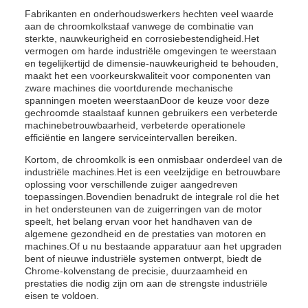
Fabrikanten en onderhoudswerkers hechten veel waarde
aan de chroomkolkstaaf vanwege de combinatie van
sterkte, nauwkeurigheid en corrosiebestendigheid.Het
vermogen om harde industriële omgevingen te weerstaan
en tegelijkertijd de dimensie-nauwkeurigheid te behouden,
maakt het een voorkeurskwaliteit voor componenten van
zware machines die voortdurende mechanische
spanningen moeten weerstaanDoor de keuze voor deze
gechroomde staalstaaf kunnen gebruikers een verbeterde
machinebetrouwbaarheid, verbeterde operationele
efficiëntie en langere serviceintervallen bereiken.
Kortom, de chroomkolk is een onmisbaar onderdeel van de
industriële machines.Het is een veelzijdige en betrouwbare
oplossing voor verschillende zuiger aangedreven
toepassingen.Bovendien benadrukt de integrale rol die het
in het ondersteunen van de zuigerringen van de motor
speelt, het belang ervan voor het handhaven van de
algemene gezondheid en de prestaties van motoren en
machines.Of u nu bestaande apparatuur aan het upgraden
bent of nieuwe industriële systemen ontwerpt, biedt de
Chrome-kolvenstang de precisie, duurzaamheid en
prestaties die nodig zijn om aan de strengste industriële
eisen te voldoen.