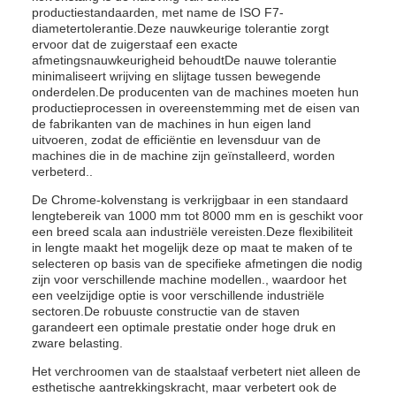
productiestandaarden, met name de ISO F7-
diametertolerantie.Deze nauwkeurige tolerantie zorgt
ervoor dat de zuigerstaaf een exacte
afmetingsnauwkeurigheid behoudtDe nauwe tolerantie
minimaliseert wrijving en slijtage tussen bewegende
onderdelen.De producenten van de machines moeten hun
productieprocessen in overeenstemming met de eisen van
de fabrikanten van de machines in hun eigen land
uitvoeren, zodat de efficiëntie en levensduur van de
machines die in de machine zijn geïnstalleerd, worden
verbeterd..
De Chrome-kolvenstang is verkrijgbaar in een standaard
lengtebereik van 1000 mm tot 8000 mm en is geschikt voor
een breed scala aan industriële vereisten.Deze flexibiliteit
in lengte maakt het mogelijk deze op maat te maken of te
selecteren op basis van de specifieke afmetingen die nodig
zijn voor verschillende machine modellen., waardoor het
een veelzijdige optie is voor verschillende industriële
sectoren.De robuuste constructie van de staven
garandeert een optimale prestatie onder hoge druk en
zware belasting.
Het verchroomen van de staalstaaf verbetert niet alleen de
esthetische aantrekkingskracht, maar verbetert ook de