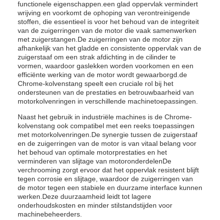
functionele eigenschappen.een glad oppervlak vermindert
wrijving en voorkomt de ophoping van verontreinigende
stoffen, die essentieel is voor het behoud van de integriteit
van de zuigerringen van de motor die vaak samenwerken
met zuigerstangen.De zuigerringen van de motor zijn
afhankelijk van het gladde en consistente oppervlak van de
zuigerstaaf om een strak afdichting in de cilinder te
vormen, waardoor gaslekken worden voorkomen en een
efficiënte werking van de motor wordt gewaarborgd.de
Chrome-kolvenstang speelt een cruciale rol bij het
ondersteunen van de prestaties en betrouwbaarheid van
motorkolvenringen in verschillende machinetoepassingen.
Naast het gebruik in industriële machines is de Chrome-
kolvenstang ook compatibel met een reeks toepassingen
met motorkolvenringen.De synergie tussen de zuigerstaaf
en de zuigerringen van de motor is van vitaal belang voor
het behoud van optimale motorprestaties en het
verminderen van slijtage van motoronderdelenDe
verchrooming zorgt ervoor dat het oppervlak resistent blijft
tegen corrosie en slijtage, waardoor de zuigerringen van
de motor tegen een stabiele en duurzame interface kunnen
werken.Deze duurzaamheid leidt tot lagere
onderhoudskosten en minder stilstandstijden voor
machinebeheerders.