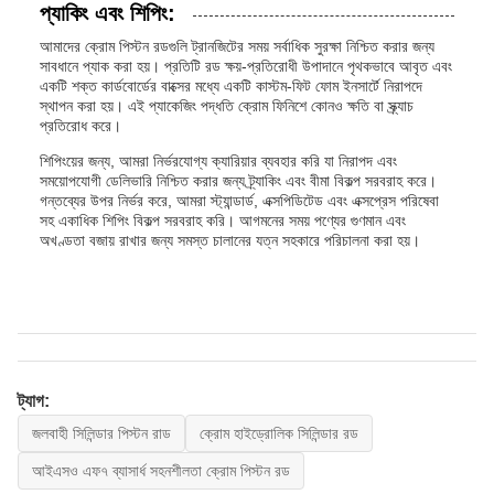
প্যাকিং এবং শিপিং:
আমাদের ক্রোম পিস্টন রডগুলি ট্রানজিটের সময় সর্বাধিক সুরক্ষা নিশ্চিত করার জন্য
সাবধানে প্যাক করা হয়। প্রতিটি রড ক্ষয়-প্রতিরোধী উপাদানে পৃথকভাবে আবৃত এবং
একটি শক্ত কার্ডবোর্ডের বাক্সের মধ্যে একটি কাস্টম-ফিট ফোম ইনসার্টে নিরাপদে
স্থাপন করা হয়। এই প্যাকেজিং পদ্ধতি ক্রোম ফিনিশে কোনও ক্ষতি বা স্ক্র্যাচ
প্রতিরোধ করে।
শিপিংয়ের জন্য, আমরা নির্ভরযোগ্য ক্যারিয়ার ব্যবহার করি যা নিরাপদ এবং
সময়োপযোগী ডেলিভারি নিশ্চিত করার জন্য ট্র্যাকিং এবং বীমা বিকল্প সরবরাহ করে।
গন্তব্যের উপর নির্ভর করে, আমরা স্ট্যান্ডার্ড, এক্সপিডিটেড এবং এক্সপ্রেস পরিষেবা
সহ একাধিক শিপিং বিকল্প সরবরাহ করি। আগমনের সময় পণ্যের গুণমান এবং
অখণ্ডতা বজায় রাখার জন্য সমস্ত চালানের যত্ন সহকারে পরিচালনা করা হয়।
ট্যাগ:
জলবাহী সিলিন্ডার পিস্টন রাড
ক্রোম হাইড্রোলিক সিলিন্ডার রড
আইএসও এফ৭ ব্যাসার্ধ সহনশীলতা ক্রোম পিস্টন রড