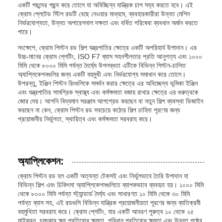
একটি পছন্দের পছন্দ করে তোলে যা অবিচ্ছিন্ন যান্ত্রিক চাপ সহ্য করতে হবে। এই
ক্রোম প্লেটেড স্টিল রডটি বেছে নেওয়ার মাধ্যমে, ব্যবহারকারীরা উন্নত মেশিন
নির্ভরযোগ্যতা, উন্নত অপারেশনাল দক্ষতা এবং বর্ধিত পরিষেবা ব্যবধান অর্জন করতে
পারে।
সংক্ষেপে, ক্রোম পিস্টন রড শিল্প যন্ত্রপাতির ক্ষেত্রে একটি অপরিহার্য উপাদান। এর
উচ্চ-মানের ক্রোম প্লেটিং, ISO F7 ব্যাস সহনশীলতার প্রতি আনুগত্য এবং ১০০০
মিমি থেকে ৮০০০ মিমি পর্যন্ত দৈর্ঘ্যে উপলব্ধতা এটিকে বিভিন্ন পিস্টন-চালিত
অ্যাপ্লিকেশনগুলির জন্য একটি বহুমুখী এবং নির্ভরযোগ্য সমাধান করে তোলে।
উপরন্তু, ইঞ্জিন পিস্টন রিংগুলিকে সমর্থন করার ক্ষেত্রে এর অবিচ্ছেদ্য ভূমিকা ইঞ্জিন
এবং যন্ত্রপাতির সামগ্রিক স্বাস্থ্য এবং কর্মক্ষমতা বজায় রাখার ক্ষেত্রে এর গুরুত্বকে
জোর দেয়। আপনি বিদ্যমান সরঞ্জাম আপগ্রেড করছেন বা নতুন শিল্প ব্যবস্থা ডিজাইন
করছেন না কেন, ক্রোম পিস্টন রড সবচেয়ে কঠোর শিল্প চাহিদা পূরণের জন্য
প্রয়োজনীয় নির্ভুলতা, স্থায়িত্ব এবং কর্মক্ষমতা সরবরাহ করে।
অ্যাপ্লিকেশন:
ক্রোম পিস্টন রড হল একটি অত্যন্ত টেকসই এবং নির্ভুলভাবে তৈরি উপাদান যা
বিভিন্ন শিল্প এবং চিকিৎসা অ্যাপ্লিকেশনগুলিতে ব্যাপকভাবে ব্যবহৃত হয়। ১০০০ মিমি
থেকে ৮০০০ মিমি পর্যন্ত স্ট্যান্ডার্ড দৈর্ঘ্য এবং সাধারণত ১০ মিমি থেকে ৩০ মিমি
পর্যন্ত ব্যাস সহ, এই রডগুলি বিভিন্ন যান্ত্রিক প্রয়োজনীয়তা পূরণের জন্য ব্যতিক্রমী
বহুমুখিতা সরবরাহ করে। ক্রোম প্লেটিং, যার একটি আবরণ পুরুত্ব ১০ থেকে ২৫
মাইক্রন, চমৎকার ক্ষয় প্রতিরোধ ক্ষমতা, পরিধান প্রতিরোধ ক্ষমতা এবং উন্নত পৃষ্ঠের