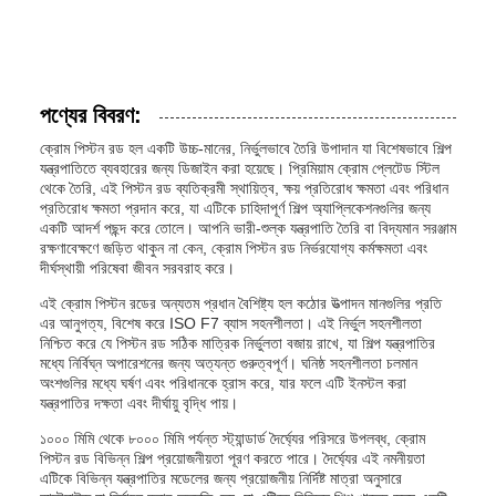
পণ্যের বিবরণ:
ক্রোম পিস্টন রড হল একটি উচ্চ-মানের, নির্ভুলভাবে তৈরি উপাদান যা বিশেষভাবে শিল্প
যন্ত্রপাতিতে ব্যবহারের জন্য ডিজাইন করা হয়েছে। প্রিমিয়াম ক্রোম প্লেটেড স্টিল
থেকে তৈরি, এই পিস্টন রড ব্যতিক্রমী স্থায়িত্ব, ক্ষয় প্রতিরোধ ক্ষমতা এবং পরিধান
প্রতিরোধ ক্ষমতা প্রদান করে, যা এটিকে চাহিদাপূর্ণ শিল্প অ্যাপ্লিকেশনগুলির জন্য
একটি আদর্শ পছন্দ করে তোলে। আপনি ভারী-শুল্ক যন্ত্রপাতি তৈরি বা বিদ্যমান সরঞ্জাম
রক্ষণাবেক্ষণে জড়িত থাকুন না কেন, ক্রোম পিস্টন রড নির্ভরযোগ্য কর্মক্ষমতা এবং
দীর্ঘস্থায়ী পরিষেবা জীবন সরবরাহ করে।
এই ক্রোম পিস্টন রডের অন্যতম প্রধান বৈশিষ্ট্য হল কঠোর উত্পাদন মানগুলির প্রতি
এর আনুগত্য, বিশেষ করে ISO F7 ব্যাস সহনশীলতা। এই নির্ভুল সহনশীলতা
নিশ্চিত করে যে পিস্টন রড সঠিক মাত্রিক নির্ভুলতা বজায় রাখে, যা শিল্প যন্ত্রপাতির
মধ্যে নির্বিঘ্ন অপারেশনের জন্য অত্যন্ত গুরুত্বপূর্ণ। ঘনিষ্ঠ সহনশীলতা চলমান
অংশগুলির মধ্যে ঘর্ষণ এবং পরিধানকে হ্রাস করে, যার ফলে এটি ইনস্টল করা
যন্ত্রপাতির দক্ষতা এবং দীর্ঘায়ু বৃদ্ধি পায়।
১০০০ মিমি থেকে ৮০০০ মিমি পর্যন্ত স্ট্যান্ডার্ড দৈর্ঘ্যের পরিসরে উপলব্ধ, ক্রোম
পিস্টন রড বিভিন্ন শিল্প প্রয়োজনীয়তা পূরণ করতে পারে। দৈর্ঘ্যের এই নমনীয়তা
এটিকে বিভিন্ন যন্ত্রপাতির মডেলের জন্য প্রয়োজনীয় নির্দিষ্ট মাত্রা অনুসারে