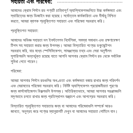
সহায়তা এবং পরিষেবা:
আমাদের ক্রোম পিস্টন রড পণ্যটি চাহিদাপূর্ণ অ্যাপ্লিকেশনগুলিতে উচ্চ কর্মক্ষমতা এবং
স্থায়িত্বের জন্য ডিজাইন করা হয়েছে। সর্বোত্তম কার্যকারিতা এবং দীর্ঘায়ু নিশ্চিত
করতে, আমরা ব্যাপক প্রযুক্তিগত সহায়তা এবং পরিষেবা সরবরাহ করি।
প্রযুক্তিগত সহায়তা:
আমাদের অভিজ্ঞ সহায়তা দল ইনস্টলেশন নির্দেশিকা, সমস্যা সমাধান এবং রক্ষণাবেক্ষণ
টিপস সহ সহায়তা করার জন্য উপলব্ধ। আমরা বিস্তারিত পণ্যের ডকুমেন্টেশন
সরবরাহ করি, যার মধ্যে স্পেসিফিকেশন, সামঞ্জস্যের তথ্য এবং সেরা অনুশীলন
সুপারিশগুলি অন্তর্ভুক্ত রয়েছে যাতে আপনি আপনার ক্রোম পিস্টন রড থেকে সর্বাধিক
সুবিধা পেতে পারেন।
পরিষেবা:
আমরা আপনার পিস্টন রডগুলির অখণ্ডতা এবং কর্মক্ষমতা বজায় রাখার জন্য পরিদর্শন
এবং মেরামতের পরিষেবা সরবরাহ করি। নির্দিষ্ট অ্যাপ্লিকেশন প্রয়োজনীয়তা পূরণের
জন্য কাস্টমাইজেশন বিকল্পগুলি উপলব্ধ। অতিরিক্তভাবে, আমরা আপনার সরঞ্জামগুলি
মসৃণভাবে চলতে রাখার জন্য প্রতিস্থাপন যন্ত্রাংশ এবং আপগ্রেড সরবরাহ করি।
বিস্তারিত প্রযুক্তিগত সহায়তার জন্য বা আমাদের পরিষেবাগুলি সম্পর্কে আরও
জানতে, অনুগ্রহ করে পণ্যের ম্যানুয়ালটি দেখুন বা আমাদের সহায়তা পোর্টালে যান।