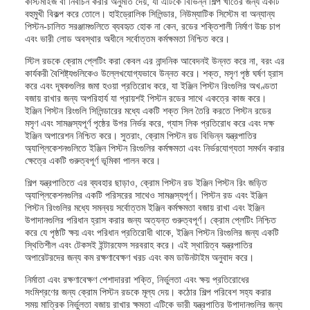
কাস্টমাইজ বা নির্বাচন করার অনুমতি দেয়, যা এটিকে বিভিন্ন শিল্প খাতের জন্য একটি
বহুমুখী বিকল্প করে তোলে। হাইড্রোলিক সিলিন্ডার, নিউম্যাটিক সিস্টেম বা অন্যান্য
পিস্টন-চালিত সরঞ্জামগুলিতে ব্যবহৃত হোক না কেন, রডের শক্তিশালী নির্মাণ উচ্চ চাপ
এবং ভারী লোড অবস্থার অধীনে সর্বোত্তম কর্মক্ষমতা নিশ্চিত করে।
স্টিল রডকে ক্রোম প্লেটিং করা কেবল এর নান্দনিক আবেদনই উন্নত করে না, বরং এর
কার্যকরী বৈশিষ্ট্যগুলিকেও উল্লেখযোগ্যভাবে উন্নত করে। শক্ত, মসৃণ পৃষ্ঠ ঘর্ষণ হ্রাস
করে এবং দূষকগুলির জমা হওয়া প্রতিরোধ করে, যা ইঞ্জিন পিস্টন রিংগুলির অখণ্ডতা
বজায় রাখার জন্য অপরিহার্য যা প্রায়শই পিস্টন রডের সাথে একত্রে কাজ করে।
ইঞ্জিন পিস্টন রিংগুলি সিলিন্ডারের মধ্যে একটি শক্ত সিল তৈরি করতে পিস্টন রডের
মসৃণ এবং সামঞ্জস্যপূর্ণ পৃষ্ঠের উপর নির্ভর করে, গ্যাস লিক প্রতিরোধ করে এবং দক্ষ
ইঞ্জিন অপারেশন নিশ্চিত করে। সুতরাং, ক্রোম পিস্টন রড বিভিন্ন যন্ত্রপাতির
অ্যাপ্লিকেশনগুলিতে ইঞ্জিন পিস্টন রিংগুলির কর্মক্ষমতা এবং নির্ভরযোগ্যতা সমর্থন করার
ক্ষেত্রে একটি গুরুত্বপূর্ণ ভূমিকা পালন করে।
শিল্প যন্ত্রপাতিতে এর ব্যবহার ছাড়াও, ক্রোম পিস্টন রড ইঞ্জিন পিস্টন রিং জড়িত
অ্যাপ্লিকেশনগুলির একটি পরিসরের সাথেও সামঞ্জস্যপূর্ণ। পিস্টন রড এবং ইঞ্জিন
পিস্টন রিংগুলির মধ্যে সমন্বয় সর্বোত্তম ইঞ্জিন কর্মক্ষমতা বজায় রাখা এবং ইঞ্জিন
উপাদানগুলির পরিধান হ্রাস করার জন্য অত্যন্ত গুরুত্বপূর্ণ। ক্রোম প্লেটিং নিশ্চিত
করে যে পৃষ্ঠটি ক্ষয় এবং পরিধান প্রতিরোধী থাকে, ইঞ্জিন পিস্টন রিংগুলির জন্য একটি
স্থিতিশীল এবং টেকসই ইন্টারফেস সরবরাহ করে। এই স্থায়িত্ব যন্ত্রপাতির
অপারেটরদের জন্য কম রক্ষণাবেক্ষণ খরচ এবং কম ডাউনটাইম অনুবাদ করে।
নির্মাতা এবং রক্ষণাবেক্ষণ পেশাদাররা শক্তি, নির্ভুলতা এবং ক্ষয় প্রতিরোধের
সংমিশ্রণের জন্য ক্রোম পিস্টন রডকে মূল্য দেয়। কঠোর শিল্প পরিবেশ সহ্য করার
সময় মাত্রিক নির্ভুলতা বজায় রাখার ক্ষমতা এটিকে ভারী যন্ত্রপাতির উপাদানগুলির জন্য