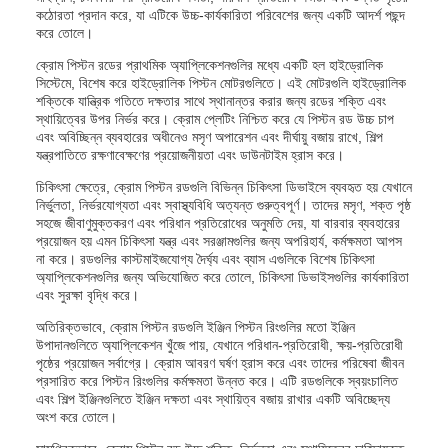
কঠোরতা প্রদান করে, যা এটিকে উচ্চ-কার্যকারিতা পরিবেশের জন্য একটি আদর্শ পছন্দ
করে তোলে।
ক্রোম পিস্টন রডের প্রাথমিক অ্যাপ্লিকেশনগুলির মধ্যে একটি হল হাইড্রোলিক
সিস্টেমে, বিশেষ করে হাইড্রোলিক পিস্টন মোটরগুলিতে। এই মোটরগুলি হাইড্রোলিক
শক্তিকে যান্ত্রিক গতিতে দক্ষতার সাথে স্থানান্তর করার জন্য রডের শক্তি এবং
স্থায়িত্বের উপর নির্ভর করে। ক্রোম প্লেটিং নিশ্চিত করে যে পিস্টন রড উচ্চ চাপ
এবং অবিচ্ছিন্ন ব্যবহারের অধীনেও মসৃণ অপারেশন এবং দীর্ঘায়ু বজায় রাখে, শিল্প
যন্ত্রপাতিতে রক্ষণাবেক্ষণের প্রয়োজনীয়তা এবং ডাউনটাইম হ্রাস করে।
চিকিৎসা ক্ষেত্রে, ক্রোম পিস্টন রডগুলি বিভিন্ন চিকিৎসা ডিভাইসে ব্যবহৃত হয় যেখানে
নির্ভুলতা, নির্ভরযোগ্যতা এবং স্বাস্থ্যবিধি অত্যন্ত গুরুত্বপূর্ণ। তাদের মসৃণ, শক্ত পৃষ্ঠ
সহজে জীবাণুমুক্তকরণ এবং পরিধান প্রতিরোধের অনুমতি দেয়, যা বারবার ব্যবহারের
প্রয়োজন হয় এমন চিকিৎসা যন্ত্র এবং সরঞ্জামগুলির জন্য অপরিহার্য, কর্মক্ষমতা আপস
না করে। রডগুলির কাস্টমাইজযোগ্য দৈর্ঘ্য এবং ব্যাস এগুলিকে বিশেষ চিকিৎসা
অ্যাপ্লিকেশনগুলির জন্য অভিযোজিত করে তোলে, চিকিৎসা ডিভাইসগুলির কার্যকারিতা
এবং সুরক্ষা বৃদ্ধি করে।
অতিরিক্তভাবে, ক্রোম পিস্টন রডগুলি ইঞ্জিন পিস্টন রিংগুলির মতো ইঞ্জিন
উপাদানগুলিতে অ্যাপ্লিকেশন খুঁজে পায়, যেখানে পরিধান-প্রতিরোধী, ক্ষয়-প্রতিরোধী
পৃষ্ঠের প্রয়োজন সর্বাগ্রে। ক্রোম আবরণ ঘর্ষণ হ্রাস করে এবং তাদের পরিষেবা জীবন
প্রসারিত করে পিস্টন রিংগুলির কর্মক্ষমতা উন্নত করে। এটি রডগুলিকে স্বয়ংচালিত
এবং শিল্প ইঞ্জিনগুলিতে ইঞ্জিন দক্ষতা এবং স্থায়িত্ব বজায় রাখার একটি অবিচ্ছেদ্য
অংশ করে তোলে।