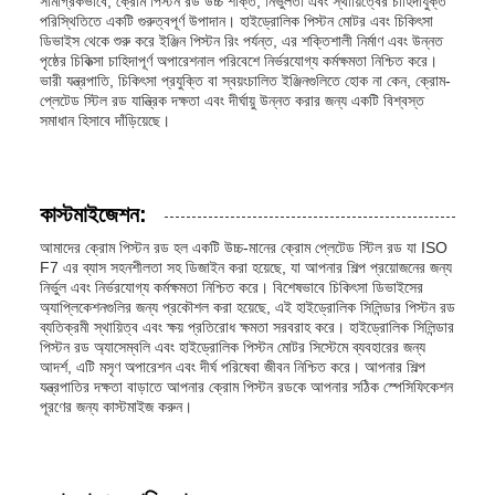
সামগ্রিকভাবে, ক্রোম পিস্টন রড উচ্চ শক্তি, নির্ভুলতা এবং স্থায়িত্বের চাহিদাযুক্ত
পরিস্থিতিতে একটি গুরুত্বপূর্ণ উপাদান। হাইড্রোলিক পিস্টন মোটর এবং চিকিৎসা
ডিভাইস থেকে শুরু করে ইঞ্জিন পিস্টন রিং পর্যন্ত, এর শক্তিশালী নির্মাণ এবং উন্নত
পৃষ্ঠের চিকিত্সা চাহিদাপূর্ণ অপারেশনাল পরিবেশে নির্ভরযোগ্য কর্মক্ষমতা নিশ্চিত করে।
ভারী যন্ত্রপাতি, চিকিৎসা প্রযুক্তি বা স্বয়ংচালিত ইঞ্জিনগুলিতে হোক না কেন, ক্রোম-
প্লেটেড স্টিল রড যান্ত্রিক দক্ষতা এবং দীর্ঘায়ু উন্নত করার জন্য একটি বিশ্বস্ত
সমাধান হিসাবে দাঁড়িয়েছে।
কাস্টমাইজেশন:
আমাদের ক্রোম পিস্টন রড হল একটি উচ্চ-মানের ক্রোম প্লেটেড স্টিল রড যা ISO
F7 এর ব্যাস সহনশীলতা সহ ডিজাইন করা হয়েছে, যা আপনার শিল্প প্রয়োজনের জন্য
নির্ভুল এবং নির্ভরযোগ্য কর্মক্ষমতা নিশ্চিত করে। বিশেষভাবে চিকিৎসা ডিভাইসের
অ্যাপ্লিকেশনগুলির জন্য প্রকৌশল করা হয়েছে, এই হাইড্রোলিক সিলিন্ডার পিস্টন রড
ব্যতিক্রমী স্থায়িত্ব এবং ক্ষয় প্রতিরোধ ক্ষমতা সরবরাহ করে। হাইড্রোলিক সিলিন্ডার
পিস্টন রড অ্যাসেম্বলি এবং হাইড্রোলিক পিস্টন মোটর সিস্টেমে ব্যবহারের জন্য
আদর্শ, এটি মসৃণ অপারেশন এবং দীর্ঘ পরিষেবা জীবন নিশ্চিত করে। আপনার শিল্প
যন্ত্রপাতির দক্ষতা বাড়াতে আপনার ক্রোম পিস্টন রডকে আপনার সঠিক স্পেসিফিকেশন
পূরণের জন্য কাস্টমাইজ করুন।