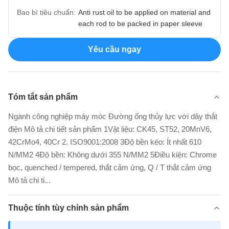
Bao bì tiêu chuẩn:
Anti rust oil to be applied on material and
each rod to be packed in paper sleeve
Yêu cầu ngay
Tóm tắt sản phẩm
Ngành công nghiệp máy móc Đường ống thủy lực với dây thắt
điện Mô tả chi tiết sản phẩm 1Vật liệu: CK45, ST52, 20MnV6,
42CrMo4, 40Cr 2. ISO9001:2008 3Độ bền kéo: Ít nhất 610
N/MM2 4Độ bền: Không dưới 355 N/MM2 5Điều kiện: Chrome
bọc, quenched / tempered, thắt cảm ứng, Q / T thắt cảm ứng
Mô tả chi ti...
Thuộc tính tùy chỉnh sản phẩm