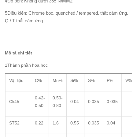
4Độ bền: Không dưới 355 N/MM2
5Điều kiện: Chrome bọc, quenched / tempered, thắt cảm ứng,
Q / T thắt cảm ứng
Mô tả chi tiết
1Thành phần hóa học
Vật liệu
C%
Mn%
Si%
S%
P%
V%
0.42-
0.50-
Ck45
0.04
0.035
0.035
0.50
0.80
ST52
0.22
1.6
0.55
0.035
0.04