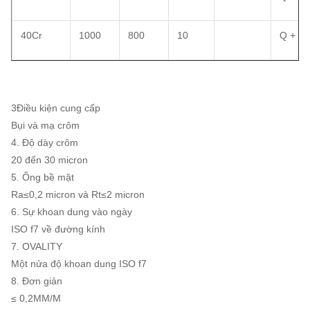
40Cr
1000
800
10
Q + T
3Điều kiện cung cấp
Bụi và mạ crôm
4. Độ dày crôm
20 đến 30 micron
5. Ống bề mặt
Ra≤0,2 micron và Rt≤2 micron
6. Sự khoan dung vào ngày
ISO f7 về đường kính
7. OVALITY
Một nửa độ khoan dung ISO f7
8. Đơn giản
≤ 0,2MM/M