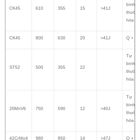
bình
CK45
610
355
15
>41J
thườn
hóa
CK45
800
630
20
>41J
Q + T
Tự
bình
ST52
500
355
22
thườn
hóa
Tự
bình
20MnV6
750
590
12
>40J
thườn
hóa
42CrMo4
980
850
14
>47J
Q + T