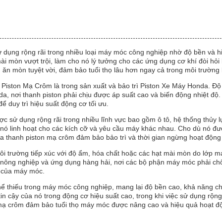
dụng rộng rãi trong nhiều loại máy móc công nghiệp nhờ độ bền và hiệ
ài mòn vượt trội, làm cho nó lý tưởng cho các ứng dụng cơ khí đòi hỏ
ăn mòn tuyệt vời, đảm bảo tuổi thọ lâu hơn ngay cả trong môi trường 
Piston Mạ Crôm là trong sản xuất và bảo trì Piston Xe Máy Honda. Độ
a, nơi thanh piston phải chịu được áp suất cao và biến động nhiệt độ
ể duy trì hiệu suất động cơ tối ưu.
ử dụng rộng rãi trong nhiều lĩnh vực bao gồm ô tô, hệ thống thủy lực
 linh hoạt cho các kích cỡ và yêu cầu máy khác nhau. Cho dù nó đượ
 thanh piston mạ crôm đảm bảo bảo trì và thời gian ngừng hoạt động t
 trường tiếp xúc với độ ẩm, hóa chất hoặc các hạt mài mòn do lớp mạ
 nông nghiệp và ứng dụng hàng hải, nơi các bộ phận máy móc phải chố
hể của máy móc.
ể thiếu trong máy móc công nghiệp, mang lại độ bền cao, khả năng c
n cậy của nó trong động cơ hiệu suất cao, trong khi việc sử dụng rộng
n mạ crôm đảm bảo tuổi thọ máy móc được nâng cao và hiệu quả hoạt đ