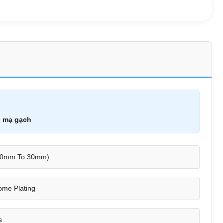
 mạ gạch
 10mm To 30mm)
ome Plating
s