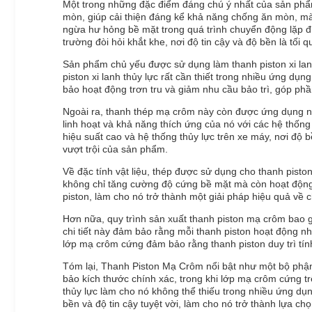
Một trong những đặc điểm đáng chú ý nhất của sản phẩ
mòn, giúp cải thiện đáng kể khả năng chống ăn mòn, mà
ngừa hư hỏng bề mặt trong quá trình chuyển động lặp đi 
trường đòi hỏi khắt khe, nơi độ tin cậy và độ bền là tối q
Sản phẩm chủ yếu được sử dụng làm thanh piston xi lanh
piston xi lanh thủy lực rất cần thiết trong nhiều ứng 
bảo hoạt động trơn tru và giảm nhu cầu bảo trì, góp ph
Ngoài ra, thanh thép mạ crôm này còn được ứng dụng ng
linh hoạt và khả năng thích ứng của nó với các hệ thố
hiệu suất cao và hệ thống thủy lực trên xe máy, nơi độ
vượt trội của sản phẩm.
Về đặc tính vật liệu, thép được sử dụng cho thanh pist
không chỉ tăng cường độ cứng bề mặt mà còn hoạt động 
piston, làm cho nó trở thành một giải pháp hiệu quả về 
Hơn nữa, quy trình sản xuất thanh piston mạ crôm bao g
chi tiết này đảm bảo rằng mỗi thanh piston hoạt động nh
lớp mạ crôm cứng đảm bảo rằng thanh piston duy trì tính
Tóm lại, Thanh Piston Mạ Crôm nổi bật như một bộ phận
bảo kích thước chính xác, trong khi lớp mạ crôm cứng 
thủy lực làm cho nó không thể thiếu trong nhiều ứng d
bền và độ tin cậy tuyệt vời, làm cho nó trở thành lựa ch