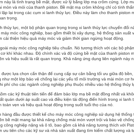
m này là tình trạng bề mặt, được xử lý bằng lớp mạ crôm cứng. Lớp m
i mòn và mỏi của thanh piston. Bề mặt mạ crôm không chỉ có tính th
lặp lại trong các cụm xi lanh thủy lực. Điều này làm cho thanh piston
uan trọng.
 thủy lực, một bộ phận quan trọng trong xi lanh thủy lực chuyển đổi
dụng máy móc công nghiệp, bao gồm thiết bị xây dựng, hệ thống sản xuấ
ần cải thiện hiệu quả máy móc và giảm thời gian ngừng hoạt động.
oài máy móc công nghiệp tiêu chuẩn. Nó tương thích với các bộ phận 
ng cơ khí khác nhau. Độ chính xác và độ cứng bề mặt của thanh piston
 bền và hiệu suất là rất quan trọng. Khả năng ứng dụng liên ngành này
on được lựa chọn cẩn thận để cung cấp sự cân bằng tối ưu giữa độ bề
như một lớp bảo vệ chống lại các yếu tố môi trường và mài mòn cơ họ
chi phí cho các ngành công nghiệp phụ thuộc nhiều vào hệ thống thủy l
ồm các kỹ thuật tiên tiến để đảm bảo lớp mạ bề mặt đồng nhất và khô
ất quán dưới áp suất cao và điều kiện tải động điển hình trong xi lanh
 toàn vẹn và hiệu quả hoạt động trong suốt tuổi thọ của nó.
 hàng đầu được thiết kế cho máy móc công nghiệp sử dụng hệ thống t
trên bề mặt mang lại khả năng chống mài mòn vượt trội và bảo vệ chốn
ụng công nghiệp nặng và ô tô, bao gồm cả khả năng tương thích với Pi
ọn ưu tiên cho các kỹ sư và nhà sản xuất đang tìm kiếm chất lượng và t