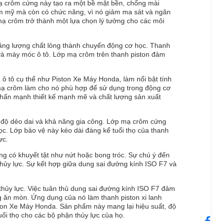
ạ crôm cứng này tạo ra một bề mặt bền, chống mài
ẩm mỹ mà còn có chức năng, vì nó giảm ma sát và ngăn
 mạ crôm trở thành một lựa chọn lý tưởng cho các môi
 năng lượng chất lỏng thành chuyển động cơ học. Thanh
t và máy móc ô tô. Lớp mạ crôm trên thanh piston đảm
ô tô cụ thể như Piston Xe Máy Honda, làm nổi bật tính
 mạ crôm làm cho nó phù hợp để sử dụng trong động cơ
 nhấn mạnh thiết kế mạnh mẽ và chất lượng sản xuất
n, độ dẻo dai và khả năng gia công. Lớp mạ crôm cứng
c. Lớp bảo vệ này kéo dài đáng kể tuổi thọ của thanh
ực.
ng có khuyết tật như nứt hoặc bong tróc. Sự chú ý đến
 thủy lực. Sự kết hợp giữa dung sai đường kính ISO F7 và
hủy lực. Việc tuân thủ dung sai đường kính ISO F7 đảm
g ăn mòn. Ứng dụng của nó làm thanh piston xi lanh
ston Xe Máy Honda. Sản phẩm này mang lại hiệu suất, độ
uổi thọ cho các bộ phận thủy lực của họ.