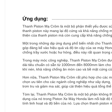
Ứng dụng:
Thanh Piston Mạ Crôm là một bộ phận thiết yếu được sử 
thanh piston này mang lại độ cứng và khả năng chống m
thiện của thanh piston mà còn cung cấp khả năng chống 
Một trong những dịp ứng dụng phổ biến nhất cho Thanh 
góp đáng kể vào hiệu quả và độ tin cậy của xe máy Hond
chống trầy xước hoặc hư hỏng, điều này rất quan trọng đ
Trong máy móc công nghiệp, Thanh Piston Mạ Crôm được s
dài tiêu chuẩn có sẵn từ 1000mm đến 8000mm làm cho nó
khí nén, khả năng chống ăn mòn cao và bề mặt cứng của
Hơn nữa, Thanh Piston Mạ Crôm rất phù hợp cho các môi
chọn ưu tiên cho các ngành công nghiệp như xây dựng,
trơn tru và giảm ma sát, giúp cải thiện hiệu quả tổng t
Tóm lại, Thanh Piston Mạ Crôm là một bộ phận không th
dụng của nó trong Piston Xe Máy Honda làm nổi bật độ ti
tính linh hoạt và độ bền của nó. Lựa chọn thanh pisto