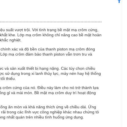
u suất vượt trội. Với tình trạng bề mặt mạ crôm cứng,
i khắt khe. Lớp mạ crôm không chỉ nâng cao bề mặt hoàn
khắc nghiệt.
 chính xác và độ bền của thanh piston mạ crôm đóng
. Lớp mạ crôm đảm bảo thanh piston vẫn trơn tru và
 và sản xuất thiết bị hạng nặng. Các tùy chọn chiều
c sử dụng trong xi lanh thủy lực, máy nén hay hệ thống
ối thiểu.
 crôm cứng của nó. Điều này làm cho nó trở thành lựa
ng gỉ và mài mòn. Bề mặt mạ crôm duy trì hoạt động
hống ăn mòn và khả năng thích ứng về chiều dài. Ứng
 rãi trong các lĩnh vực công nghiệp khác nhau chứng tỏ
ộng nhất quán trên nhiều tình huống ứng dụng.