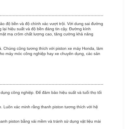
ảo độ bền và độ chính xác vượt trội. Với dung sai đường
g lại hiệu suất và độ bền đáng tin cậy. Đường kính
ề mặt mạ crôm chất lượng cao, tăng cường khả năng
uả. Chúng cũng tương thích với piston xe máy Honda, làm
c cho máy móc công nghiệp hay xe chuyên dụng, các sản
ụng công nghiệp. Để đảm bảo hiệu suất và tuổi thọ tối
n. Luôn xác minh rằng thanh piston tương thích với hệ
anh piston bằng vải mềm và tránh sử dụng vật liệu mài