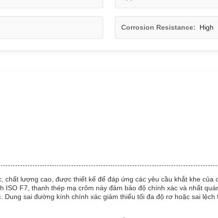
Corrosion Resistance:
High
c, chất lượng cao, được thiết kế để đáp ứng các yêu cầu khắt khe củ
h ISO F7, thanh thép mạ crôm này đảm bảo độ chính xác và nhất quán v
c. Dung sai đường kính chính xác giảm thiểu tối đa độ rơ hoặc sai lệch