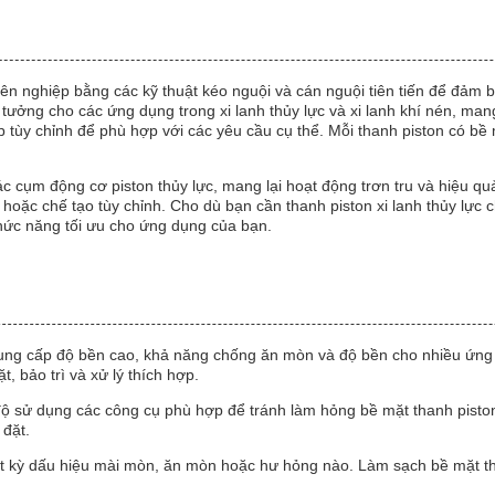
 nghiệp bằng các kỹ thuật kéo nguội và cán nguội tiên tiến để đảm b
 tưởng cho các ứng dụng trong xi lanh thủy lực và xi lanh khí nén, man
tùy chỉnh để phù hợp với các yêu cầu cụ thể. Mỗi thanh piston có b
 cụm động cơ piston thủy lực, mang lại hoạt động trơn tru và hiệu q
 hoặc chế tạo tùy chỉnh. Cho dù bạn cần thanh piston xi lanh thủy lự
hức năng tối ưu cho ứng dụng của bạn.
ung cấp độ bền cao, khả năng chống ăn mòn và độ bền cho nhiều ứng d
t, bảo trì và xử lý thích hợp.
h độ sử dụng các công cụ phù hợp để tránh làm hỏng bề mặt thanh pisto
 đặt.
ất kỳ dấu hiệu mài mòn, ăn mòn hoặc hư hỏng nào. Làm sạch bề mặt th