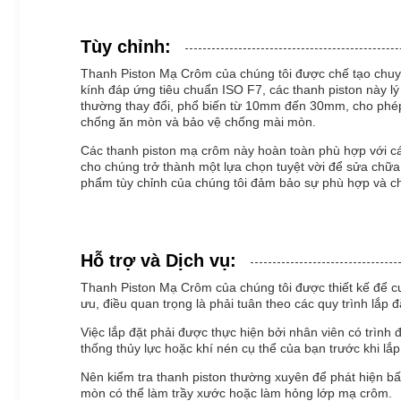
Tùy chỉnh:
Thanh Piston Mạ Crôm của chúng tôi được chế tạo chuyên
kính đáp ứng tiêu chuẩn ISO F7, các thanh piston này lý
thường thay đổi, phổ biến từ 10mm đến 30mm, cho phép 
chống ăn mòn và bảo vệ chống mài mòn.
Các thanh piston mạ crôm này hoàn toàn phù hợp với các
cho chúng trở thành một lựa chọn tuyệt vời để sửa chữa
phẩm tùy chỉnh của chúng tôi đảm bảo sự phù hợp và c
Hỗ trợ và Dịch vụ:
Thanh Piston Mạ Crôm của chúng tôi được thiết kế để c
ưu, điều quan trọng là phải tuân theo các quy trình lắp đặ
Việc lắp đặt phải được thực hiện bởi nhân viên có trìn
thống thủy lực hoặc khí nén cụ thể của bạn trước khi lắp
Nên kiểm tra thanh piston thường xuyên để phát hiện b
mòn có thể làm trầy xước hoặc làm hỏng lớp mạ crôm.