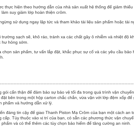
được thực hiện theo hướng dẫn của nhà sản xuất hệ thống để giảm thiểu
 làm suy giảm lớp hoàn thiện crôm.
y ngừng sử dụng ngay lập tức và tham khảo tài liệu sản phẩm hoặc tài
i trường sạch sẽ, khô ráo, tránh xa các chất gây ô nhiễm và nhiệt độ k
c hư hỏng sớm.
lựa chọn sản phẩm, tư vấn lắp đặt, khắc phục sự cố và các yêu cầu bảo
h.
ói cẩn thận để đảm bảo sự bảo vệ tối đa trong quá trình vận chuyển
đặt bên trong một hộp carton chắc chắn, vừa vặn với lớp đệm xốp để 
sản phẩm và hướng dẫn xử lý.
yển đáng tin cậy để giao Thanh Piston Mạ Crôm của bạn một cách an t
ng cấp. Tùy thuộc vào vị trí của bạn, có sẵn các phương thức vận chuy
ản phẩm và có thể thêm các tùy chọn bảo hiểm để tăng cường an ninh.