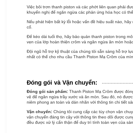
Việc bôi trơn thanh piston và các phớt liên quan phải 
khuyến nghị để ngăn ngừa các phản ứng hóa học có thể
Nếu phát hiện bất kỳ lỗi hoặc vấn đề hiệu suất nào, hã
cố.
Để kéo dài tuổi thọ, hãy bảo quản thanh piston trong mô
vẹn của lớp hoàn thiện crôm và ngăn ngừa ăn mòn hoặ
Đội ngũ hỗ trợ kỹ thuật của chúng tôi sẵn sàng hỗ trợ 
nhất có thể cho nhu cầu Thanh Piston Mạ Crôm của mìn
Đóng gói và Vận chuyển:
Đóng gói sản phẩm:
Thanh Piston Mạ Crôm được đóng g
vệ để ngăn ngừa trầy xước và ăn mòn. Sau đó, nó được 
niêm phong an toàn và dán nhãn với thông tin chi tiết 
Vận chuyển:
Chúng tôi cung cấp các tùy chọn vận chu
vận chuyển đáng tin cậy với thông tin theo dõi được cu
đều được xử lý cẩn thận để duy trì tính toàn vẹn của s