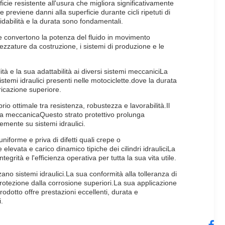
icie resistente all'usura che migliora significativamente
previene danni alla superficie durante cicli ripetuti di
fidabilità e la durata sono fondamentali.
che convertono la potenza del fluido in movimento
trezzature da costruzione, i sistemi di produzione e le
ità e la sua adattabilità ai diversi sistemi meccaniciLa
stemi idraulici presenti nelle motociclette.dove la durata
bricazione superiore.
rio ottimale tra resistenza, robustezza e lavorabilità.Il
ura meccanicaQuesto strato protettivo prolunga
emente su sistemi idraulici.
niforme e priva di difetti quali crepe o
evata e carico dinamico tipiche dei cilindri idrauliciLa
ità e l'efficienza operativa per tutta la sua vita utile.
ano sistemi idraulici.La sua conformità alla tolleranza di
rotezione dalla corrosione superiori.La sua applicazione
rodotto offre prestazioni eccellenti, durata e
.