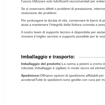
l'usura.Utilizzare solo lubrificanti raccomandati per evit
Se si osservano difetti o problemi di prestazione, inter
risoluzione dei problemi.
Per prolungare la durata di vita, conservare le barre d
aiuta a mantenere l'integrità della finitura cromata e pre
Il nostro team di supporto tecnico è disponibile per aiutar
ricevere il miglior servizio e supporto possibile per le 
Imballaggio e trasporto:
Imballaggio del prodotto:
La canna a pistoni a cromo è
robustaL'imballaggio è sigillato in modo sicuro ed etichetta
Spedizione:
Offriamo opzioni di spedizione affidabili p
acceleratiTutte le spedizioni sono gestite con cura per m