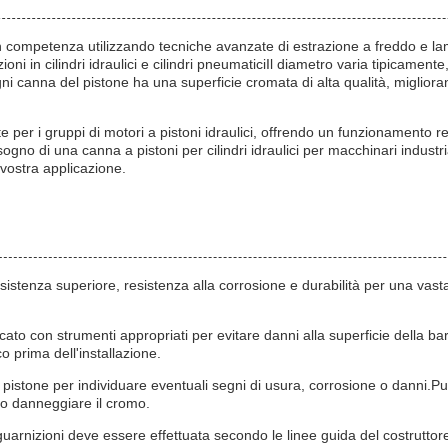
n competenza utilizzando tecniche avanzate di estrazione a freddo e la
ioni in cilindri idraulici e cilindri pneumaticiIl diametro varia tipica
 canna del pistone ha una superficie cromata di alta qualità, miglioran
 per i gruppi di motori a pistoni idraulici, offrendo un funzionamento re
no di una canna a pistoni per cilindri idraulici per macchinari industriali
 vostra applicazione.
esistenza superiore, resistenza alla corrosione e durabilità per una vas
cato con strumenti appropriati per evitare danni alla superficie della ba
o prima dell'installazione.
istone per individuare eventuali segni di usura, corrosione o danni.Pu
e o danneggiare il cromo.
guarnizioni deve essere effettuata secondo le linee guida del costruttore