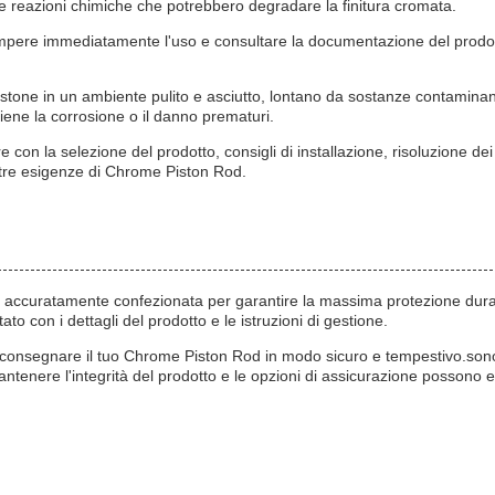
are reazioni chimiche che potrebbero degradare la finitura cromata.
rompere immediatamente l'uso e consultare la documentazione del prodott
i pistone in un ambiente pulito e asciutto, lontano da sostanze contam
viene la corrosione o il danno prematuri.
e con la selezione del prodotto, consigli di installazione, risoluzione dei
vostre esigenze di Chrome Piston Rod.
 accuratamente confezionata per garantire la massima protezione durante
to con i dettagli del prodotto e le istruzioni di gestione.
er consegnare il tuo Chrome Piston Rod in modo sicuro e tempestivo.sono
antenere l'integrità del prodotto e le opzioni di assicurazione possono 