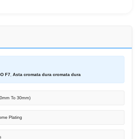
SO F7
,
Asta cromata dura cromata dura
 10mm To 30mm)
ome Plating
s