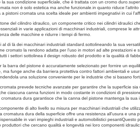
è la sua condizione superficiale, che è trattata con un cromo duro.superf
mata non è solo estetica ma anche funzionale.in quanto riduce l'attrito e 
a a pistoni cromata una scelta ideale per ambienti impegnativi in cui l'af
tone del cilindro idraulico, un componente critico nei cilindri idraulici 
essenziali in varie applicazioni di macchinari industriali, comprese le at
ienza delle macchine e ridurre i tempi di fermo.
 al di là dei macchinari industriali standard.sottolineando la sua versatil
ne cromato la rendono adatta per l'uso in motori ad alte prestazioni e si
tti i settori sottolinea il design robusto del prodotto e la qualità di fab
per la barra del pistone è accuratamente selezionato per fornire un equilib
, ma funge anche da barriera protettiva contro fattori ambientali e us
endendola una soluzione conveniente per le industrie che si basano fort
i cromata prevede tecniche avanzate per garantire che la superficie sia u
e ciascuna canna funzioni in modo costante in condizioni di pressione el
cromatura dura garantisce che la canna del pistone mantenga la sua integr
mponente di alto livello su misura per macchinari industriali che utilizz
 cromatura dura della superficie offre una resistenza all'usura e una p
ispensabile in vari impieghi industriali e automobilistici pesantiQuesto p
e produttori che cercano qualità e longevità nei loro componenti idraulici