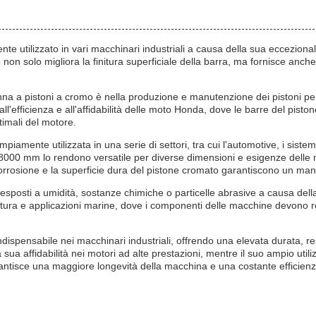
 utilizzato in vari macchinari industriali a causa della sua ecceziona
non solo migliora la finitura superficiale della barra, ma fornisce anch
nna a pistoni a cromo è nella produzione e manutenzione dei pistoni pe
ll'efficienza e all'affidabilità delle moto Honda, dove le barre del pisto
imali del motore.
piamente utilizzata in una serie di settori, tra cui l'automotive, i sistem
00 mm lo rendono versatile per diverse dimensioni e esigenze delle macc
corrosione e la superficie dura del pistone cromato garantiscono un man
i esposti a umidità, sostanze chimiche o particelle abrasive a causa de
ltura e applicazioni marine, dove i componenti delle macchine devono res
dispensabile nei macchinari industriali, offrendo una elevata durata, re
a affidabilità nei motori ad alte prestazioni, mentre il suo ampio utilizzo
antisce una maggiore longevità della macchina e una costante efficienz