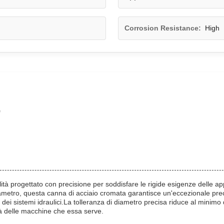
Corrosion Resistance:
High
o
à progettato con precisione per soddisfare le rigide esigenze delle appl
diametro, questa canna di acciaio cromata garantisce un'eccezionale pre
dei sistemi idraulici.La tolleranza di diametro precisa riduce al minimo 
tà delle macchine che essa serve.