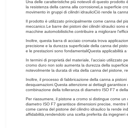
Una delle caratteristiche più notevoli di questo prodotto 
la resistenza della canna alla corrosioneLa superficie cro
movimento in gruppi di cilindri idrauliciCiò rende la cann
Il prodotto è utilizzato principalmente come canna del pis
meccanico.Le barre dei pistoni dei cilindri idraulici sono 
macchine automobilistiche.contribuire a migliorare l'effic
Inoltre, questa barra di acciaio cromata trova applicazioni
precisione e la durezza superficiale della canna del pisto
e le prestazioni sono fondamentaliQuesta applicabilità a tu
In termini di proprietà del materiale, l'acciaio utilizzato 
cromo duro non solo aumenta la durezza della superficie
notevolmente la durata di vita della canna del pistone, r
Inoltre, il processo di fabbricazione della canna a piston
desquamazioni.Questa attenzione ai dettagli garantisce ch
combinazione della tolleranza di diametro ISO F7 e della 
Per riassumere, il pistone a cromo si distingue come un co
diametro ISO F7 garantisce dimensioni precise, mentre la
come canna del pistone del cilindro idraulico la rende ind
affidabilità,rendendolo una scelta preferita da ingegneri 