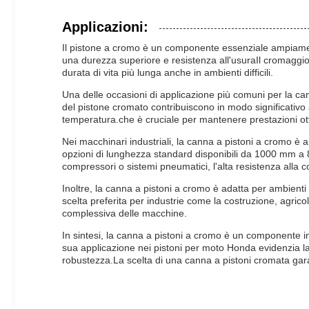
Applicazioni:
Il pistone a cromo è un componente essenziale ampiamente
una durezza superiore e resistenza all'usuraIl cromaggio 
durata di vita più lunga anche in ambienti difficili.
Una delle occasioni di applicazione più comuni per la ca
del pistone cromato contribuiscono in modo significativo a
temperatura.che è cruciale per mantenere prestazioni ott
Nei macchinari industriali, la canna a pistoni a cromo è am
opzioni di lunghezza standard disponibili da 1000 mm a 80
compressori o sistemi pneumatici, l'alta resistenza alla 
Inoltre, la canna a pistoni a cromo è adatta per ambient
scelta preferita per industrie come la costruzione, agrico
complessiva delle macchine.
In sintesi, la canna a pistoni a cromo è un componente in
sua applicazione nei pistoni per moto Honda evidenzia la su
robustezza.La scelta di una canna a pistoni cromata gar