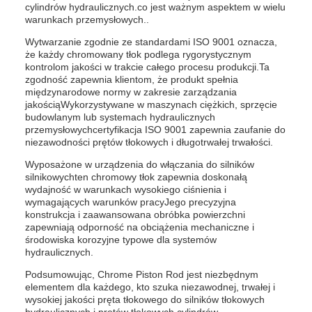
cylindrów hydraulicznych.co jest ważnym aspektem w wielu
warunkach przemysłowych..
Wytwarzanie zgodnie ze standardami ISO 9001 oznacza,
że każdy chromowany tłok podlega rygorystycznym
kontrolom jakości w trakcie całego procesu produkcji.Ta
zgodność zapewnia klientom, że produkt spełnia
międzynarodowe normy w zakresie zarządzania
jakościąWykorzystywane w maszynach ciężkich, sprzęcie
budowlanym lub systemach hydraulicznych
przemysłowychcertyfikacja ISO 9001 zapewnia zaufanie do
niezawodności prętów tłokowych i długotrwałej trwałości.
Wyposażone w urządzenia do włączania do silników
silnikowychten chromowy tłok zapewnia doskonałą
wydajność w warunkach wysokiego ciśnienia i
wymagających warunków pracyJego precyzyjna
konstrukcja i zaawansowana obróbka powierzchni
zapewniają odporność na obciążenia mechaniczne i
środowiska korozyjne typowe dla systemów
hydraulicznych.
Podsumowując, Chrome Piston Rod jest niezbędnym
elementem dla każdego, kto szuka niezawodnej, trwałej i
wysokiej jakości pręta tłokowego do silników tłokowych