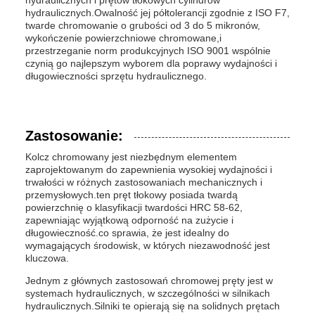
hydraulicznych i prętów tłokowych cylindrów
hydraulicznych.Owalność jej półtolerancji zgodnie z ISO F7,
twarde chromowanie o grubości od 3 do 5 mikronów,
wykończenie powierzchniowe chromowane,i
przestrzeganie norm produkcyjnych ISO 9001 wspólnie
czynią go najlepszym wyborem dla poprawy wydajności i
długowieczności sprzętu hydraulicznego.
Zastosowanie:
Kolcz chromowany jest niezbędnym elementem
zaprojektowanym do zapewnienia wysokiej wydajności i
trwałości w różnych zastosowaniach mechanicznych i
przemysłowych.ten pręt tłokowy posiada twardą
powierzchnię o klasyfikacji twardości HRC 58-62,
zapewniając wyjątkową odporność na zużycie i
długowieczność.co sprawia, że jest idealny do
wymagających środowisk, w których niezawodność jest
kluczowa.
Jednym z głównych zastosowań chromowej pręty jest w
systemach hydraulicznych, w szczególności w silnikach
hydraulicznych.Silniki te opierają się na solidnych prętach