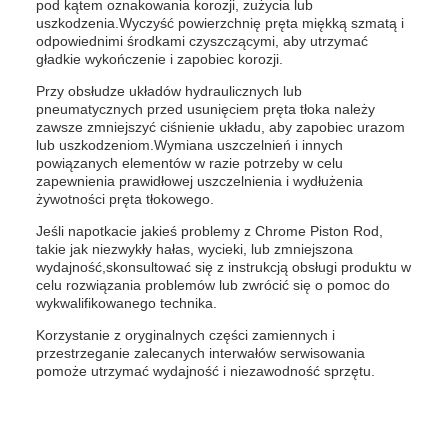
pod kątem oznakowania korozji, zużycia lub
uszkodzenia.Wyczyść powierzchnię pręta miękką szmatą i
odpowiednimi środkami czyszczącymi, aby utrzymać
gładkie wykończenie i zapobiec korozji.
Przy obsłudze układów hydraulicznych lub
pneumatycznych przed usunięciem pręta tłoka należy
zawsze zmniejszyć ciśnienie układu, aby zapobiec urazom
lub uszkodzeniom.Wymiana uszczelnień i innych
powiązanych elementów w razie potrzeby w celu
zapewnienia prawidłowej uszczelnienia i wydłużenia
żywotności pręta tłokowego.
Jeśli napotkacie jakieś problemy z Chrome Piston Rod,
takie jak niezwykły hałas, wycieki, lub zmniejszona
wydajność,skonsultować się z instrukcją obsługi produktu w
celu rozwiązania problemów lub zwrócić się o pomoc do
wykwalifikowanego technika.
Korzystanie z oryginalnych części zamiennych i
przestrzeganie zalecanych interwałów serwisowania
pomoże utrzymać wydajność i niezawodność sprzętu.