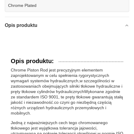
Chrome Plated
Opis produktu
Opis produktu:
Chrome Piston Rod jest precyzyjnym elementem
zaprojektowanym w celu spełnienia rygorystycznych
wymagań systemów hydraulicznych,w szczególności w
zastosowaniach obejmujących silniki tłokowe hydrauliczne i
pręty tłokowe cylindrów hydraulicznychWykonane zgodnie
ze standardem ISO 9001, te pręty tłokowe gwarantują stałą
jakość i niezawodność.co czyni go niezbędną częścią
różnych urządzeń hydraulicznych przemysłowych i
mobilnych.
Jedną z najważniejszych cech tego chromowanego
tłokowego jest wyjątkowa tolerancja jajowości,
utrzymywana na połowie tolerancji określonej w normie ISO