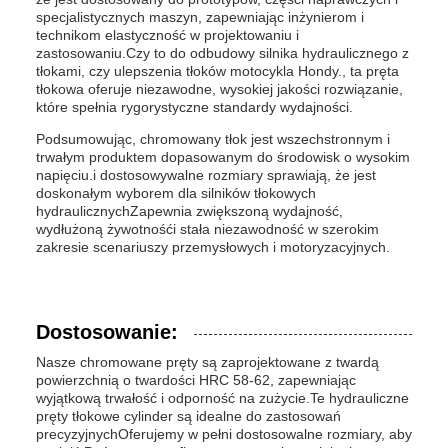
specjalistycznych maszyn, zapewniając inżynierom i
technikom elastyczność w projektowaniu i
zastosowaniu.Czy to do odbudowy silnika hydraulicznego z
tłokami, czy ulepszenia tłoków motocykla Hondy., ta pręta
tłokowa oferuje niezawodne, wysokiej jakości rozwiązanie,
które spełnia rygorystyczne standardy wydajności.
Podsumowując, chromowany tłok jest wszechstronnym i
trwałym produktem dopasowanym do środowisk o wysokim
napięciu.i dostosowywalne rozmiary sprawiają, że jest
doskonałym wyborem dla silników tłokowych
hydraulicznychZapewnia zwiększoną wydajność,
wydłużoną żywotnośći stała niezawodność w szerokim
zakresie scenariuszy przemysłowych i motoryzacyjnych.
Dostosowanie:
Nasze chromowane pręty są zaprojektowane z twardą
powierzchnią o twardości HRC 58-62, zapewniając
wyjątkową trwałość i odporność na zużycie.Te hydrauliczne
pręty tłokowe cylinder są idealne do zastosowań
precyzyjnychOferujemy w pełni dostosowalne rozmiary, aby