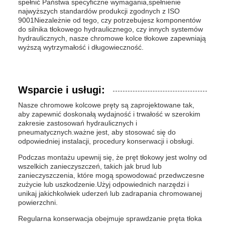
spełnić Państwa specyficzne wymagania,spełnienie
najwyższych standardów produkcji zgodnych z ISO
9001Niezależnie od tego, czy potrzebujesz komponentów
do silnika tłokowego hydraulicznego, czy innych systemów
hydraulicznych, nasze chromowe kolce tłokowe zapewniają
wyższą wytrzymałość i długowieczność.
Wsparcie i usługi:
Nasze chromowe kolcowe pręty są zaprojektowane tak,
aby zapewnić doskonałą wydajność i trwałość w szerokim
zakresie zastosowań hydraulicznych i
pneumatycznych.ważne jest, aby stosować się do
odpowiedniej instalacji, procedury konserwacji i obsługi.
Podczas montażu upewnij się, że pręt tłokowy jest wolny od
wszelkich zanieczyszczeń, takich jak brud lub
zanieczyszczenia, które mogą spowodować przedwczesne
zużycie lub uszkodzenie.Użyj odpowiednich narzędzi i
unikaj jakichkolwiek uderzeń lub zadrapania chromowanej
powierzchni.
Regularna konserwacja obejmuje sprawdzanie pręta tłoka