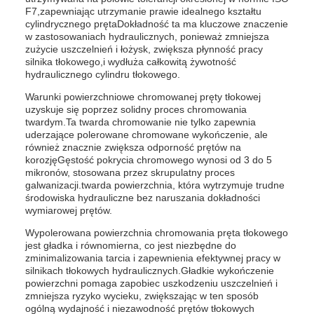
F7,zapewniając utrzymanie prawie idealnego kształtu
cylindrycznego prętaDokładność ta ma kluczowe znaczenie
w zastosowaniach hydraulicznych, ponieważ zmniejsza
zużycie uszczelnień i łożysk, zwiększa płynność pracy
silnika tłokowego,i wydłuża całkowitą żywotność
hydraulicznego cylindru tłokowego.
Warunki powierzchniowe chromowanej pręty tłokowej
uzyskuje się poprzez solidny proces chromowania
twardym.Ta twarda chromowanie nie tylko zapewnia
uderzające polerowane chromowane wykończenie, ale
również znacznie zwiększa odporność prętów na
korozjęGęstość pokrycia chromowego wynosi od 3 do 5
mikronów, stosowana przez skrupulatny proces
galwanizacji.twarda powierzchnia, która wytrzymuje trudne
środowiska hydrauliczne bez naruszania dokładności
wymiarowej prętów.
Wypolerowana powierzchnia chromowania pręta tłokowego
jest gładka i równomierna, co jest niezbędne do
zminimalizowania tarcia i zapewnienia efektywnej pracy w
silnikach tłokowych hydraulicznych.Gładkie wykończenie
powierzchni pomaga zapobiec uszkodzeniu uszczelnień i
zmniejsza ryzyko wycieku, zwiększając w ten sposób
ogólną wydajność i niezawodność prętów tłokowych