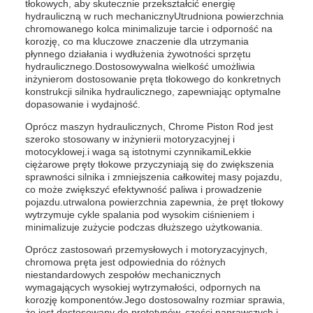
tłokowych, aby skutecznie przekształcić energię
hydrauliczną w ruch mechanicznyUtrudniona powierzchnia
chromowanego kolca minimalizuje tarcie i odporność na
korozję, co ma kluczowe znaczenie dla utrzymania
płynnego działania i wydłużenia żywotności sprzętu
hydraulicznego.Dostosowywalna wielkość umożliwia
inżynierom dostosowanie pręta tłokowego do konkretnych
konstrukcji silnika hydraulicznego, zapewniając optymalne
dopasowanie i wydajność.
Oprócz maszyn hydraulicznych, Chrome Piston Rod jest
szeroko stosowany w inżynierii motoryzacyjnej i
motocyklowej.i waga są istotnymi czynnikamiLekkie
ciężarowe pręty tłokowe przyczyniają się do zwiększenia
sprawności silnika i zmniejszenia całkowitej masy pojazdu,
co może zwiększyć efektywność paliwa i prowadzenie
pojazdu.utrwalona powierzchnia zapewnia, że pręt tłokowy
wytrzymuje cykle spalania pod wysokim ciśnieniem i
minimalizuje zużycie podczas dłuższego użytkowania.
Oprócz zastosowań przemysłowych i motoryzacyjnych,
chromowa pręta jest odpowiednia do różnych
niestandardowych zespołów mechanicznych
wymagających wysokiej wytrzymałości, odpornych na
korozję komponentów.Jego dostosowalny rozmiar sprawia,
że jest dostosowany do prototypów, części naprawczych i