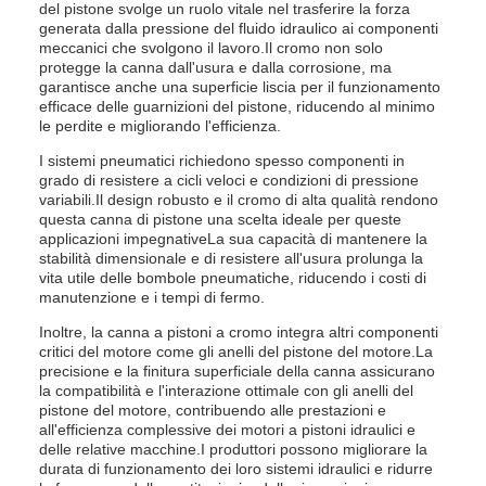
del pistone svolge un ruolo vitale nel trasferire la forza
generata dalla pressione del fluido idraulico ai componenti
meccanici che svolgono il lavoro.Il cromo non solo
protegge la canna dall'usura e dalla corrosione, ma
garantisce anche una superficie liscia per il funzionamento
efficace delle guarnizioni del pistone, riducendo al minimo
le perdite e migliorando l'efficienza.
I sistemi pneumatici richiedono spesso componenti in
grado di resistere a cicli veloci e condizioni di pressione
variabili.Il design robusto e il cromo di alta qualità rendono
questa canna di pistone una scelta ideale per queste
applicazioni impegnativeLa sua capacità di mantenere la
stabilità dimensionale e di resistere all'usura prolunga la
vita utile delle bombole pneumatiche, riducendo i costi di
manutenzione e i tempi di fermo.
Inoltre, la canna a pistoni a cromo integra altri componenti
critici del motore come gli anelli del pistone del motore.La
precisione e la finitura superficiale della canna assicurano
la compatibilità e l'interazione ottimale con gli anelli del
pistone del motore, contribuendo alle prestazioni e
all'efficienza complessive dei motori a pistoni idraulici e
delle relative macchine.I produttori possono migliorare la
durata di funzionamento dei loro sistemi idraulici e ridurre