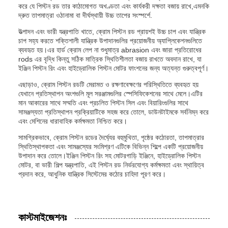
করে যে পিস্টন রড তার কাঠামোগত অখণ্ডতা এবং কার্যকরী দক্ষতা বজায় রাখে,এমনকি
দ্রুত তাপমাত্রা ওঠানামা বা দীর্ঘস্থায়ী উচ্চ তাপের সংস্পর্শে.
উত্পাদন এবং ভারী যন্ত্রপাতি খাতে, ক্রোম পিস্টন রড প্রায়শই উচ্চ চাপ এবং যান্ত্রিক
চাপ সহ্য করতে শক্তিশালী যান্ত্রিক উপাদানগুলির প্রয়োজনীয় অ্যাপ্লিকেশনগুলিতে
ব্যবহৃত হয়।এর হার্ড ক্রোম লেপ না শুধুমাত্র abrasion এবং জারা প্রতিরোধের
rods এর বৃদ্ধি কিন্তু সঠিক মাত্রিক স্থিতিশীলতা বজায় রাখতে অবদান রাখে, যা
ইঞ্জিন পিস্টন রিং এবং হাইড্রোলিক পিস্টন মোটর ফাংশনের জন্য অত্যন্ত গুরুত্বপূর্ণ।
এছাড়াও, ক্রোম পিস্টন রডটি মেরামত ও রক্ষণাবেক্ষণের পরিস্থিতিতে ব্যবহৃত হয়
যেখানে প্রতিস্থাপন অংশগুলি মূল সরঞ্জামগুলির স্পেসিফিকেশনের সাথে মেলে।এটির
মান আকারের সাথে সম্মতি এবং প্রচলিত পিস্টন সিল এবং বিয়ারিংগুলির সাথে
সামঞ্জস্যতা প্রতিস্থাপন প্রক্রিয়াটিকে সহজ করে তোলে, ডাউনটাইমকে সর্বনিম্ন করে
এবং মেশিনের ধারাবাহিক কর্মক্ষমতা নিশ্চিত করে।
সামগ্রিকভাবে, ক্রোম পিস্টন রডের দৈর্ঘ্যের বহুমুখিতা, পৃষ্ঠের কঠোরতা, তাপমাত্রার
স্থিতিস্থাপকতা এবং সামঞ্জস্যের সংমিশ্রণ এটিকে বিভিন্ন শিল্পে একটি প্রয়োজনীয়
উপাদান করে তোলে।ইঞ্জিন পিস্টন রিং সহ মোটরগাড়ি ইঞ্জিনে, হাইড্রোলিক পিস্টন
মোটর, বা ভারী শিল্প যন্ত্রপাতি, এই পিস্টন রড নির্ভরযোগ্য কর্মক্ষমতা এবং স্থায়িত্ব
প্রদান করে, আধুনিক যান্ত্রিক সিস্টেমের কঠোর চাহিদা পূরণ করে।
কাস্টমাইজেশনঃ