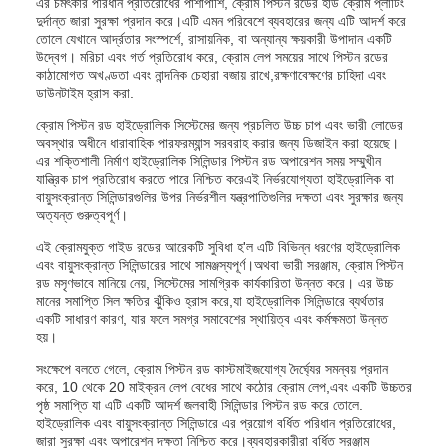
এর চমৎকার পরিধান প্রতিরোধের পাশাপাশি, ক্রোম পিস্টন রডের হার্ড ক্রোম প্লাটিং
দুর্দান্ত জারা সুরক্ষা প্রদান করে।এটি এমন পরিবেশে ব্যবহারের জন্য এটি আদর্শ করে
তোলে যেখানে আর্দ্রতার সংস্পর্শে, রাসায়নিক, বা অন্যান্য ক্ষয়কারী উপাদান একটি
উদ্বেগ। মরিচা এবং গর্ত প্রতিরোধ করে, ক্রোম লেপ সময়ের সাথে পিস্টন রডের
কাঠামোগত অখণ্ডতা এবং নান্দনিক চেহারা বজায় রাখে,রক্ষণাবেক্ষণের চাহিদা এবং
ডাউনটাইম হ্রাস করা.
ক্রোম পিস্টন রড হাইড্রোলিক সিস্টেমের জন্য প্রচলিত উচ্চ চাপ এবং ভারী লোডের
অবস্থার অধীনে ধারাবাহিক পারফরম্যান্স সরবরাহ করার জন্য ডিজাইন করা হয়েছে।
এর শক্তিশালী নির্মাণ হাইড্রোলিক সিলিন্ডার পিস্টন রড অপারেশন সময় সম্মুখীন
যান্ত্রিক চাপ প্রতিরোধ করতে পারে নিশ্চিত করেএই নির্ভরযোগ্যতা হাইড্রোলিক বা
বায়ুসংক্রান্ত সিলিন্ডারগুলির উপর নির্ভরশীল যন্ত্রপাতিগুলির দক্ষতা এবং সুরক্ষার জন্য
অত্যন্ত গুরুত্বপূর্ণ।
এই ক্রোমযুক্ত গাইড রডের আরেকটি সুবিধা হ'ল এটি বিভিন্ন ধরণের হাইড্রোলিক
এবং বায়ুসংক্রান্ত সিলিন্ডারের সাথে সামঞ্জস্যপূর্ণ।অথবা ভারী সরঞ্জাম, ক্রোম পিস্টন
রড মসৃণভাবে মানিয়ে নেয়, সিস্টেমের সামগ্রিক কার্যকারিতা উন্নত করে। এর উচ্চ
মানের সমাপ্তি সিল ক্ষতির ঝুঁকিও হ্রাস করে,যা হাইড্রোলিক সিলিন্ডারে ব্যর্থতার
একটি সাধারণ কারণ, যার ফলে সমগ্র সমাবেশের স্থায়িত্ব এবং কর্মক্ষমতা উন্নত
হয়।
সংক্ষেপে বলতে গেলে, ক্রোম পিস্টন রড কাস্টমাইজযোগ্য দৈর্ঘ্যের সমন্বয় প্রদান
করে, 10 থেকে 20 মাইক্রন লেপ বেধের সাথে কঠোর ক্রোম লেপ,এবং একটি উচ্চতর
পৃষ্ঠ সমাপ্তি যা এটি একটি আদর্শ জলবাহী সিলিন্ডার পিস্টন রড করে তোলে.
হাইড্রোলিক এবং বায়ুসংক্রান্ত সিলিন্ডারে এর প্রয়োগ বর্ধিত পরিধান প্রতিরোধের,
জারা সুরক্ষা এবং অপারেশন দক্ষতা নিশ্চিত করে।ব্যবহারকারীরা বর্ধিত সরঞ্জাম