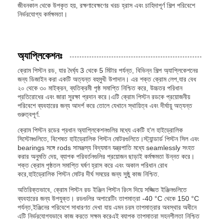
জীবনকাল থেকে উপকৃত হয়, রক্ষণাবেক্ষণের খরচ হ্রাস এবং চাহিদাপূর্ণ শিল্প পরিবেশে
নির্ভরযোগ্য কর্মক্ষমতা।
অ্যাপ্লিকেশনঃ
ক্রোম পিস্টন রড, যার দৈর্ঘ্য 3 থেকে 5 মিটার পর্যন্ত, বিভিন্ন শিল্প অ্যাপ্লিকেশনের
জন্য ডিজাইন করা একটি অত্যন্ত বহুমুখী উপাদান। এর শক্ত ক্রোম লেপ,যার বেধ
২০ থেকে ৩০ মাইক্রন, ব্যতিক্রমী পৃষ্ঠ সমাপ্তি নিশ্চিত করে, উচ্চতর পরিধান
প্রতিরোধের এবং জারা সুরক্ষা প্রদান করে।এটি ক্রোম পিস্টন রডকে প্রয়োজনীয়
পরিবেশে ব্যবহারের জন্য আদর্শ করে তোলে যেখানে স্থায়িত্ব এবং দীর্ঘায়ু অত্যন্ত
গুরুত্বপূর্ণ.
ক্রোম পিস্টন রডের প্রধান অ্যাপ্লিকেশনগুলির মধ্যে একটি হ'ল হাইড্রোলিক
সিস্টেমগুলিতে, বিশেষত হাইড্রোলিক পিস্টন মোটরগুলিতে।স্ট্যান্ডার্ড পিস্টন সিল এবং
bearings সঙ্গে rods সামঞ্জস্য বিদ্যমান যন্ত্রপাতি মধ্যে seamlessly সংহত
করার অনুমতি দেয়, ব্যাপক পরিবর্তনগুলির প্রয়োজন ছাড়াই কর্মক্ষমতা উন্নত করে।
শক্ত ক্রোম পৃষ্ঠতল সমাপ্তি ঘর্ষণ হ্রাস করে এবং অকাল পরিধান রোধ
করে,হাইড্রোলিক পিস্টন মোটর দীর্ঘ সময়ের জন্য সুষ্ঠু কাজ নিশ্চিত.
অতিরিক্তভাবে, ক্রোম পিস্টন রড ইঞ্জিন পিস্টন রিংস দিয়ে সজ্জিত ইঞ্জিনগুলিতে
ব্যবহারের জন্য উপযুক্ত। রডগুলির অপারেটিং তাপমাত্রা -40 °C থেকে 150 °C
পর্যন্ত,ইঞ্জিনের পরিবেশে সাধারণত দেখা যায় এমন চরম তাপমাত্রার অবস্থার অধীনে
এটি নির্ভরযোগ্যভাবে কাজ করতে সক্ষম করেএই ব্যাপক তাপমাত্রা সহনশীলতা নিশ্চিত