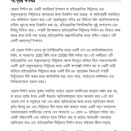
পণ্যের বর্ণনাঃ
ক্রোম পিস্টন রড একটি অপরিহার্য উপাদান যা হাইড্রোলিক সিলিন্ডার এবং
বায়ুসংক্রান্ত সিলিন্ডারে ব্যবহারের জন্য ডিজাইন করা হয়েছে, যা ব্যতিক্রমী স্থায়িত্ব
এবং কর্মক্ষমতা প্রদান করে।এই ক্রোমযুক্ত গাইড রড বিভিন্ন শিল্প অ্যাপ্লিকেশনের
চাহিদা পূরণের জন্য ডিজাইন করা হয়, হাইড্রোলিক সিস্টেমগুলির সুষ্ঠু অপারেশন এবং
দীর্ঘায়ু নিশ্চিত করে। পণ্যটি বিশেষভাবে হাইড্রোলিক সিলিন্ডার পিস্টন রড হিসাবে কাজ
করার জন্য তৈরি করা হয়েছে,হাইড্রোলিক যন্ত্রপাতিগুলির মধ্যে শক্তি প্রেরণে এটি
একটি গুরুত্বপূর্ণ উপাদান.
এই ক্রোম পিস্টন রডের মূল বৈশিষ্ট্যগুলির মধ্যে একটি হ'ল এর কাস্টমাইজযোগ্য
দৈর্ঘ্য, যা সাধারণত 100 মিমি থেকে 1000 মিমি পর্যন্ত হয়।এই নমনীয়তা এটি
হাইড্রোলিক এবং বায়ুসংক্রান্ত সিলিন্ডার নকশা বিস্তৃত মানিয়ে নিতে পারবেনআপনি
একটি ছোট বায়ুসংক্রান্ত সিলিন্ডার জন্য একটি কম্প্যাক্ট পিস্টন রড বা একটি ভারী
দায়িত্ব হাইড্রোলিক সিলিন্ডার জন্য একটি দীর্ঘ রড প্রয়োজন কিনাএই পণ্যটি
নিখুঁতভাবে ফিট করার জন্য কাস্টমাইজ করা যেতে পারে, সর্বোত্তম কর্মক্ষমতা এবং
নির্ভরযোগ্যতা প্রদান করে।
ক্রোম পিস্টন রডের পৃষ্ঠের সমাপ্তি কঠোর ক্রোম প্লাটিংয়ের মাধ্যমে অর্জন করা হয়,
যা রডের পৃষ্ঠের উপর একটি উচ্চতর প্রতিরক্ষামূলক স্তর সরবরাহ করে।এই হার্ড
ক্রোম লেপ না শুধুমাত্র পরা এবং জারা প্রতিরোধের জন্য রডের প্রতিরোধ ক্ষমতা
বৃদ্ধি কিন্তু রড এবং সিলিন্ডার সীল মধ্যে ঘর্ষণ কমাতে দ্বারা একটি মসৃণ অপারেশন
অবদানক্রোম প্লাটিংয়ের লেপের বেধ সাধারণত ১০ থেকে ২০ মাইক্রন পর্যন্ত হয়।
একটি শক্তিশালী এবং অভিন্ন স্তর নিশ্চিত করা যা কঠোর অপারেটিং অবস্থার
প্রতিরোধ করে এবং হাইড্রোলিক সিলিন্ডার পিস্টন রডের পরিষেবা জীবন বাড়ায়.