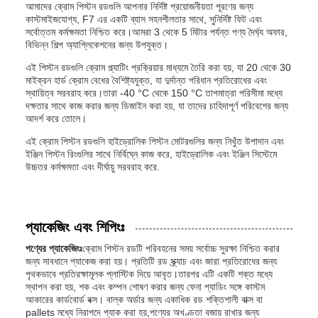
আমাদের ক্রোম পিস্টন রডগুলি আপনার নির্দিষ্ট প্রয়োজনীয়তা পূরণের জন্য
কাস্টমাইজযোগ্য, F7 এর একটি ব্যাস সহনশীলতার সাথে, সুনির্দিষ্ট ফিট এবং
সর্বোত্তম কর্মক্ষমতা নিশ্চিত করে।আমরা 3 থেকে 5 মিটার পর্যন্ত পণ্য দৈর্ঘ্য অফার,
বিভিন্ন শিল্প অ্যাপ্লিকেশনের জন্য উপযুক্ত।
এই পিস্টন রডগুলি ক্রোম প্ল্যাটিং প্রক্রিয়ার মাধ্যমে তৈরি করা হয়, যা 20 থেকে 30
মাইক্রন হার্ড ক্রোম বেধের বৈশিষ্ট্যযুক্ত, যা দুর্দান্ত পরিধান প্রতিরোধের এবং
স্থায়িত্ব সরবরাহ করে।তারা -40 °C থেকে 150 °C তাপমাত্রা পরিসীমা মধ্যে
দক্ষতার সাথে কাজ করার জন্য ডিজাইন করা হয়, যা তাদের চাহিদাপূর্ণ পরিবেশের জন্য
আদর্শ করে তোলে।
এই ক্রোম পিস্টন রডগুলি হাইড্রোলিক পিস্টন মোটরগুলির জন্য নিখুঁত উপাদান এবং
ইঞ্জিন পিস্টন রিংগুলির সাথে নির্বিঘ্নে কাজ করে, হাইড্রোলিক এবং ইঞ্জিন সিস্টেমে
উচ্চতর কর্মক্ষমতা এবং দীর্ঘায়ু সরবরাহ করে.
প্যাকেজিং এবং শিপিংঃ
পণ্যের প্যাকেজিংঃ
ক্রোম পিস্টন রডটি পরিবহনের সময় সর্বোচ্চ সুরক্ষা নিশ্চিত করার
জন্য সাবধানে প্যাকেজ করা হয়। প্রতিটি রড স্ক্র্যাচ এবং জারা প্রতিরোধের জন্য
পৃথকভাবে প্রতিরক্ষামূলক প্লাস্টিক দিয়ে আবৃত।তারপর এটি একটি শক্ত মধ্যে
স্থাপন করা হয়, শক এবং কম্পন শোষণ করার জন্য ফেনা প্যাডিং সঙ্গে কাস্টম
আকারের কার্ডবোর্ড বক্স। বাল্ক অর্ডার জন্য একাধিক রড শক্তিশালী বাক্স বা
pallets মধ্যে নিরাপদে প্যাক করা হয়,পণ্যের অখণ্ডতা বজায় রাখার জন্য