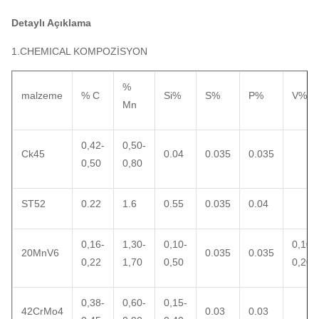
Detaylı Açıklama
1.CHEMICAL KOMPOZİSYON
%
malzeme
% C
Si%
S%
P%
V%
Mn
0,42-
0,50-
Ck45
0.04
0.035
0.035
0,50
0,80
ST52
0.22
1.6
0.55
0.035
0.04
0,16-
1,30-
0,10-
0,10-
20MnV6
0.035
0.035
0,22
1,70
0,50
0,20
0,38-
0,60-
0,15-
42CrMo4
0.03
0.03