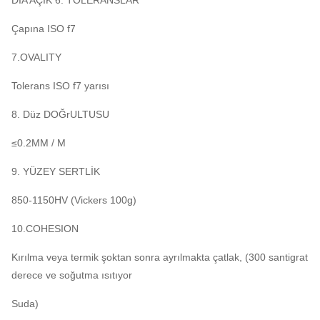
DIA AÇIK 6. TOLERANSLAR
Çapına ISO f7
7.OVALITY
Tolerans ISO f7 yarısı
8. Düz DOĞrULTUSU
≤0.2MM / M
9. YÜZEY SERTLİK
850-1150HV (Vickers 100g)
10.COHESION
Kırılma veya termik şoktan sonra ayrılmakta çatlak, (300 santigrat
derece ve soğutma ısıtıyor
Suda)