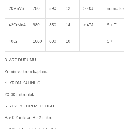
20MnV6
750
590
12
> 40J
normalleşti
42CrMo4
980
850
14
> 47J
S + T
40Cr
1000
800
10
S + T
3. ARZ DURUMU
Zemin ve krom kaplama
4. KROM KALINLIĞI
20-30 mikronluk
5. YÜZEY PÜRÜZLÜLÜĞÜ
Ra≤0.2 mikron Rt≤2 mikro