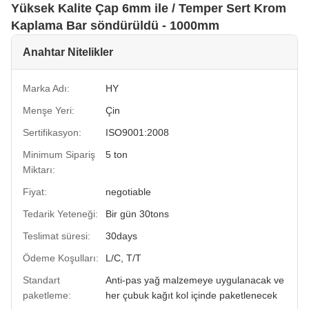
Yüksek Kalite Çap 6mm ile / Temper Sert Krom
Kaplama Bar söndürüldü - 1000mm
Anahtar Nitelikler
Marka Adı:
HY
Menşe Yeri:
Çin
Sertifikasyon:
ISO9001:2008
Minimum Sipariş
5 ton
Miktarı:
Fiyat:
negotiable
Tedarik Yeteneği:
Bir gün 30tons
Teslimat süresi:
30days
Ödeme Koşulları:
L/C, T/T
Standart
Anti-pas yağ malzemeye uygulanacak ve
paketleme:
her çubuk kağıt kol içinde paketlenecek