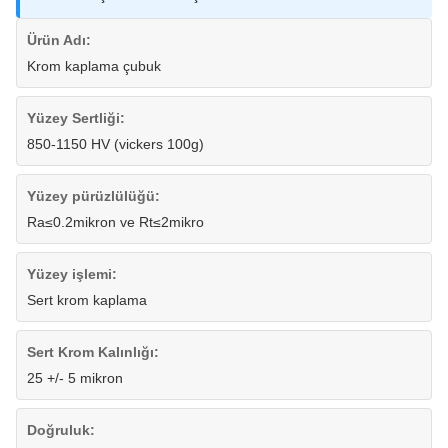
Ürün Adı:
Krom kaplama çubuk
Yüzey Sertliği:
850-1150 HV (vickers 100g)
Yüzey pürüzlülüğü:
Ra≤0.2mikron ve Rt≤2mikro
Yüzey işlemi:
Sert krom kaplama
Sert Krom Kalınlığı:
25 +/- 5 mikron
Doğruluk: