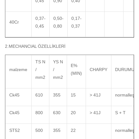
0,45
0,90
0,40
0,37-
0,50-
0,17-
40Cr
0,45
0,80
0,37
2.MECHANCIAL ÖZELLİKLERİ
TS N
YS N
E%
malzeme
/
/
CHARPY
DURUMU
(MIN)
mm2
mm2
Ck45
610
355
15
> 41J
normalleşti
Ck45
800
630
20
> 41J
S + T
ST52
500
355
22
normalleşti