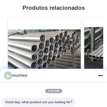
Produtos relacionados
wuxiheyi
4:33 AM
CK45 Rod sem costura de metal oco,
CK45 Rod r
Rod cromado para cilindro hidráulico
chapeado cr
Good day, what product are you looking for?
hidráulico