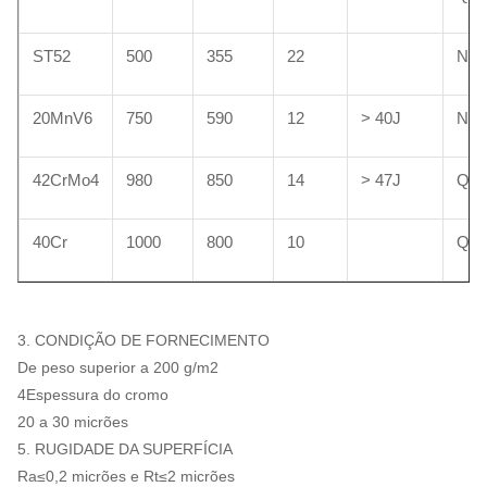
ST52
500
355
22
NO
20MnV6
750
590
12
> 40J
NO
42CrMo4
980
850
14
> 47J
Q +
40Cr
1000
800
10
Q +
3. CONDIÇÃO DE FORNECIMENTO
De peso superior a 200 g/m2
4Espessura do cromo
20 a 30 micrões
5. RUGIDADE DA SUPERFÍCIA
Ra≤0,2 micrões e Rt≤2 micrões