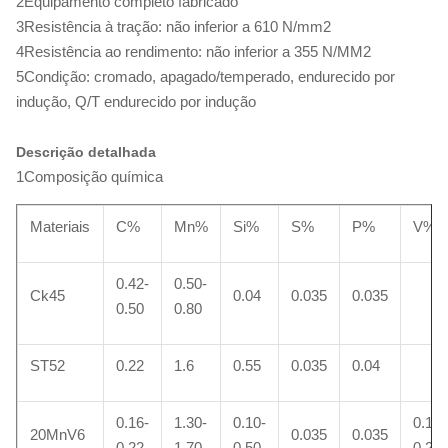
2Equipamento completo fabricado
3Resistência à tração: não inferior a 610 N/mm2
4Resistência ao rendimento: não inferior a 355 N/MM2
5Condição: cromado, apagado/temperado, endurecido por
indução, Q/T endurecido por indução
Descrição detalhada
1Composição química
Materiais
C%
Mn%
Si%
S%
P%
V%
0.42-
0.50-
Ck45
0.04
0.035
0.035
0.50
0.80
ST52
0.22
1.6
0.55
0.035
0.04
0.16-
1.30-
0.10-
0.10-
20MnV6
0.035
0.035
0.22
1.70
0.50
0.20