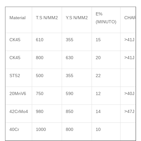
E%
Material
T.S N/MM2
Y.S N/MM2
CHARP
(MINUTO)
>
CK45
610
355
15
41J
>
CK45
800
630
20
41J
ST52
500
355
22
>
20MnV6
750
590
12
40J
>
42CrMo4
980
850
14
47J
40Cr
1000
800
10