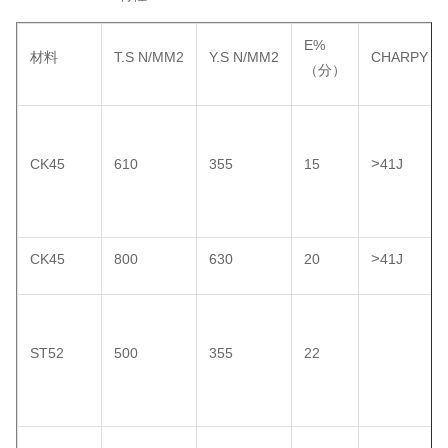
E%
材料
T.S N/MM2
Y.S N/MM2
CHARPY
（分）
>
CK45
610
355
15
41J
>
CK45
800
630
20
41J
ST52
500
355
22