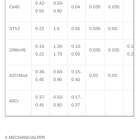
0.42-
0.50-
Ck45
0.04
0.035
0.035
0.50
0.80
ST52
0.22
1.6
0.55
0.035
0.04
0.16-
1.30-
0.10-
0.10-
20MnV6
0.035
0.035
0.22
1.70
0.50
0.20
0.38-
0.60-
0.15-
42CrMo4
0.03
0.03
0.45
0.90
0.40
0.37-
0.50-
0.17-
40Cr
0.45
0.80
0.37
2.MECHANCIAL特性