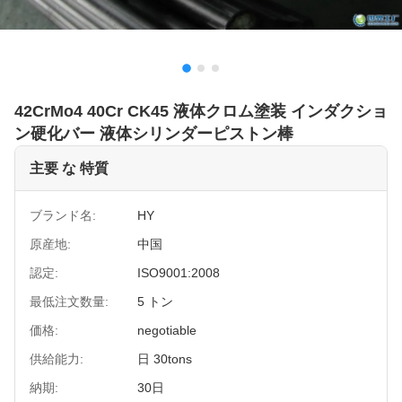
42CrMo4 40Cr CK45 液体クロム塗装 インダクショ
ン硬化バー 液体シリンダーピストン棒
主要 な 特質
ブランド名:
HY
原産地:
中国
認定:
ISO9001:2008
最低注文数量:
5 トン
価格:
negotiable
供給能力:
日 30tons
納期:
30日