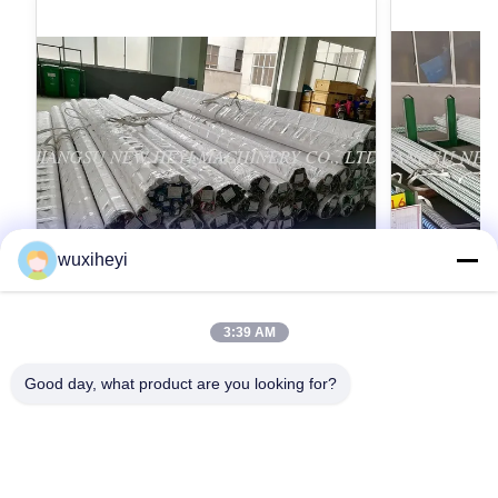
wuxiheyi
3:39 AM
CK45 42CrMo 20MnV6 40Crの誘導はF7
重い機械の
許容の棒を堅くしました
るChrom
Good day, what product are you looking for?
HRC52-58
High Quality Induction Hardened Bar 42CrMo
Induction Har
With F7 Tolerance Detailed Product Description
58 Material C
1. Material: CK45, ST52, 20MnV6, 42CrMo4,
Product Descri
40Cr 2. Diameter: 6mm - 1000mm 3. Length:
最高 の 価格 を 入手 する
20MnV6, 42Cr
最高
1000mm - 8000mm 4. Advanced inspection
1000mm 3. Le