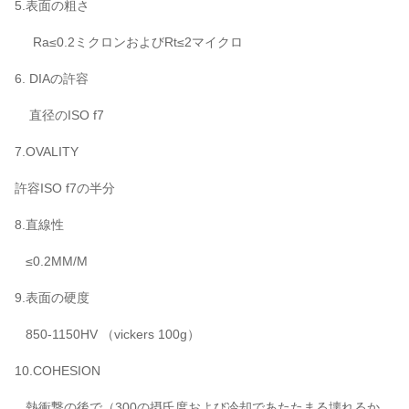
5.表面の粗さ
Ra≤0.2ミクロンおよびRt≤2マイクロ
6. DIAの許容
直径のISO f7
7.OVALITY
許容ISO f7の半分
8.直線性
≤0.2MM/M
9.表面の硬度
850-1150HV （vickers 100g）
10.COHESION
熱衝撃の後で（300の摂氏度および冷却であたたまる壊れるか、