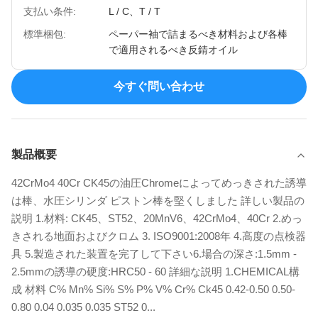
支払い条件:
L / C、T / T
標準梱包:
ペーパー袖で詰まるべき材料および各棒
で適用されるべき反錆オイル
今すぐ問い合わせ
製品概要
42CrMo4 40Cr CK45の油圧Chromeによってめっきされた誘導
は棒、水圧シリンダ ピストン棒を堅くしました 詳しい製品の
説明 1.材料: CK45、ST52、20MnV6、42CrMo4、40Cr 2.めっ
きされる地面およびクロム 3. ISO9001:2008年 4.高度の点検器
具 5.製造された装置を完了して下さい6.場合の深さ:1.5mm -
2.5mmの誘導の硬度:HRC50 - 60 詳細な説明 1.CHEMICAL構
成 材料 C% Mn% Si% S% P% V% Cr% Ck45 0.42-0.50 0.50-
0.80 0.04 0.035 0.035 ST52 0...