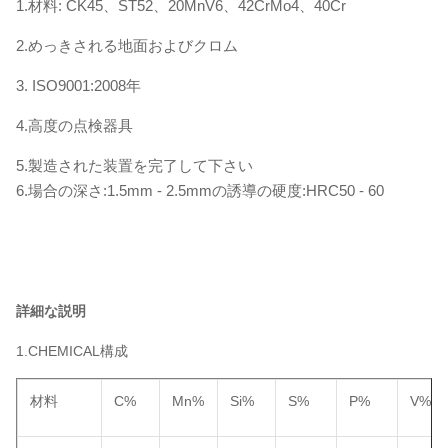
1.材料: CK45、ST52、20MnV6、42CrMo4、40Cr
2.めっきされる地面およびクロム
3. ISO9001:2008年
4.高度の点検器具
5.製造された装置を完了して下さい
6.場合の深さ:1.5mm - 2.5mmの誘導の硬度:HRC50 - 60
詳細な説明
1.CHEMICAL構成
材料
C%
Mn%
Si%
S%
P%
V%