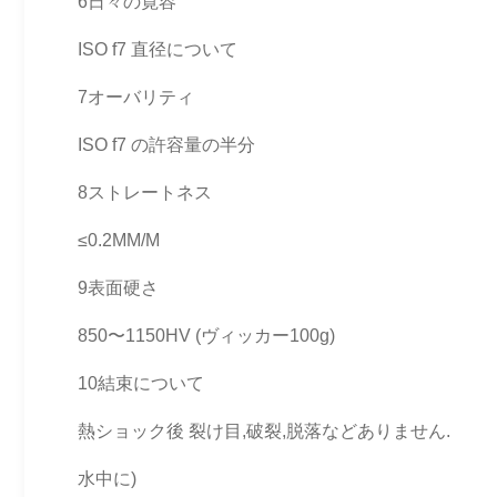
6日々の寛容
ISO f7 直径について
7オーバリティ
ISO f7 の許容量の半分
8ストレートネス
≤0.2MM/M
9表面硬さ
850〜1150HV (ヴィッカー100g)
10結束について
熱ショック後 裂け目,破裂,脱落などありません.
水中に)