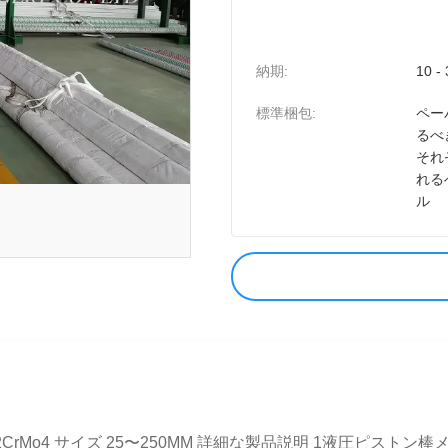
納期:
10 -
標準梱包:
ペー
るべ
それ
れる
ル
Mo4 サイズ 25〜250MM 詳細な製品説明 1液圧ピストン棒メーカー2材