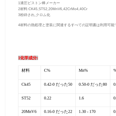
1液圧ピストン棒メーカー
2材料:CK45,ST52,20MnV6,42CrMo4,40Cr
3粉砕され,クロム化
4材料の熱処理と塗装に関連するすべての証明書は利用可能
1化学成分:
材料
C%
Mn%
Ck45
0.42-0 だった50
0.50-0 だった80
0
ST52
0.22
1.6
0
20MnV6
0.16-0 だった22
1.30 - 170
0