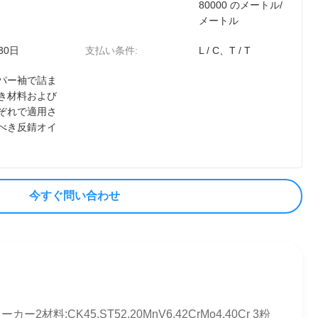
80000 のメートル/
メートル
 30日
支払い条件:
L / C、T / T
パー袖で詰ま
き材料および
ぞれで適用さ
べき反錆オイ
今すぐ問い合わせ
料:CK45,ST52,20MnV6,42CrMo4,40Cr 3粉