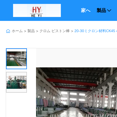
家へ
製品
ホーム
製品
クロム ピストン棒
20-30ミクロン材料CK45
>
>
>