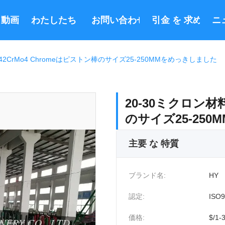
動画
わたしたち に つい て
お問い合わせ
引金 を 求め て 
ニ
 42CrMo4 Chromeはピストン棒のサイズ25-250MMをめっきしました
20-30ミクロン材料
のサイズ25-25
主要 な 特質
ブランド名:
HY
認定:
ISO9
価格:
$/1-