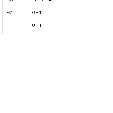
>47J
Q + T
Q + T