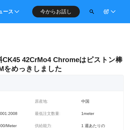
ください
ュース
今からお話し
CK45 42CrMo4 Chromeはピストン棒
0MMをめっきしました
原産地:
中国
001:2008
最低注文数量:
1meter
300/Meter
供給能力:
1 週あたりの