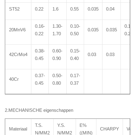
ST52
0.22
1.6
0.55
0.035
0.04
0.16-
1.30-
0.10-
0.10-
20MnV6
0.035
0.035
0.22
1.70
0.50
0.20
0.38-
0.60-
0.15-
42CrMo4
0.03
0.03
0.45
0.90
0.40
0.37-
0.50-
0.17-
40Cr
0.45
0.80
0.37
2.MECHANISCHE eigenschappen
T.S.
Y.S.
E%
Materiaal
CHARPY
Voo
N/MM2
N/MM2
((MIN)