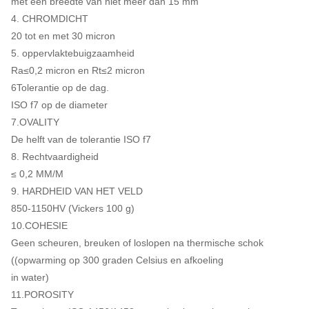
met een breedte van niet meer dan 15 mm
4. CHROMDICHT
20 tot en met 30 micron
5. oppervlaktebuigzaamheid
Ra≤0,2 micron en Rt≤2 micron
6Tolerantie op de dag.
ISO f7 op de diameter
7.OVALITY
De helft van de tolerantie ISO f7
8. Rechtvaardigheid
≤ 0,2 MM/M
9. HARDHEID VAN HET VELD
850-1150HV (Vickers 100 g)
10.COHESIE
Geen scheuren, breuken of loslopen na thermische schok
((opwarming op 300 graden Celsius en afkoeling
in water)
11.POROSITY