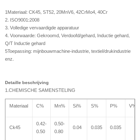
1Materiaal: CK45, ST52, 20MnV6, 42CrMo4, 40Cr
2. ISO9001:2008
3. Volledige vervaardigde apparatuur
4. Voorwaarde: Gekroomd, Verdoofd/gehard, Inductie gehard,
Q/T Inductie gehard
5Toepassing: mijnbouwmachine-industrie, textiel/drukindustrie
enz.
Detaille beschrijving
1.CHEMISCHE SAMENSTELING
Materiaal
C%
Mn%
Si%
S%
P%
V%
0.42-
0.50-
Ck45
0.04
0.035
0.035
0.50
0.80