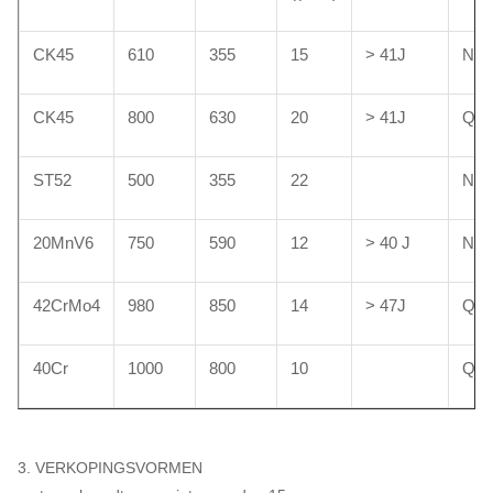
CK45
610
355
15
> 41J
NO
CK45
800
630
20
> 41J
Q +
ST52
500
355
22
NO
20MnV6
750
590
12
> 40 J
NO
42CrMo4
980
850
14
> 47J
Q +
40Cr
1000
800
10
Q +
3. VERKOPINGSVORMEN