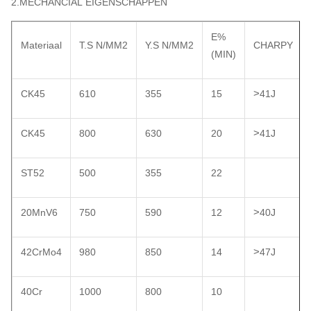
2.MECHANCIAL EIGENSCHAPPEN
E%
Materiaal
T.S N/MM2
Y.S N/MM2
CHARPY
(MIN)
>
CK45
610
355
15
41J
>
CK45
800
630
20
41J
ST52
500
355
22
>
20MnV6
750
590
12
40J
>
42CrMo4
980
850
14
47J
40Cr
1000
800
10