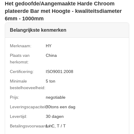
Het gedoofde/Aangemaakte Harde Chroom
plateerde Bar met Hoogte - kwaliteitsdiameter
6mm - 1000mm
Belangrijkste kenmerken
Merknaam:
HY
Plaats van
China
herkomst:
Certificering:
ISO9001:2008
Minimale
5 ton
bestelhoeveelheid:
Prijs:
negotiable
Leveringscapaciteit:
30tons een dag
Levertijd:
30 dagen
Betalingsvoorwaarden:
L / C, T / T