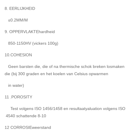
8. EERLIJKHEID
≤0.2MM/M
9. OPPERVLAKTEhardheid
850-1150HV (vickers 100g)
10.COHESION
Geen barsten die, die of na thermische schok breken losmaken
die (bij 300 graden en het koelen van Celsius opwarmen
in water)
11 .POROSITY
Test volgens ISO 1456/1458 en resultaatyaluation volgens ISO
4540 schattende 8-10
12 CORROSIEweerstand