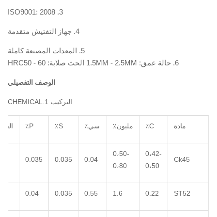
3. ISO9001: 2008
4. جهاز التفتيش متقدمة
5. المعدات المصنعة كاملة
6. حالة عمق: 1.5MM - 2.5MM الحث صلابة: HRC50 - 60
الوصف التفصيلي
التركيب 1.CHEMICAL
مادة
C٪
مليون٪
سي٪
S٪
P٪
الخا
0،50-
0،42-
0.035
0.035
0.04
Ck45
0،80
0،50
0.04
0.035
0.55
1.6
0.22
ST52