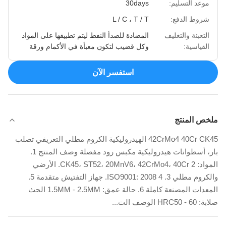
موعد التسليم:
30days
شروط الدفع:
L / C ، T / T
التعبئة والتغليف
المضادة للصدأ النفط ليتم تطبيقها على المواد
القياسية:
وكل قضيب لتكون معبأة في الأكمام ورقة
استفسر الآن
ملخص المنتج
42CrMo4 40Cr CK45 الهيدروليكية الكروم مطلي التعريفي تصلب
بار، أسطوانات هيدروليكية مكبس رود مفصلة وصف المنتج 1.
المواد: CK45، ST52، 20MnV6، 42CrMo4، 40Cr 2. الأرضي
والكروم مطلي 3. ISO9001: 2008 4. جهاز التفتيش متقدمة 5.
المعدات المصنعة كاملة 6. حالة عمق: 1.5MM - 2.5MM الحث
صلابة: HRC50 - 60 الوصف الت...