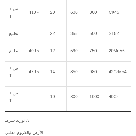
س +
> 41J
20
630
800
CK45
T
ST52
500
355
22
تطبيع
20MnV6
750
590
12
> 40J
تطبيع
س +
> 47J
14
850
980
42CrMo4
T
س +
10
800
1000
40Cr
T
3. توريد شرط
الأرض والكروم مطلي