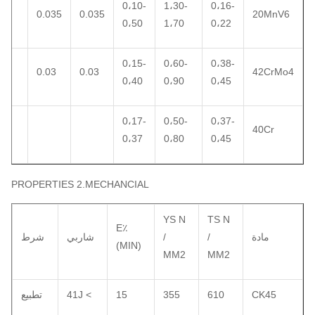
-
0،10-
1،30-
0،16-
0.035
0.035
20MnV6
0
0،50
1،70
0،22
0،15-
0،60-
0،38-
0.03
0.03
42CrMo4
0،40
0،90
0،45
0،17-
0،50-
0،37-
40Cr
0،37
0،80
0،45
PROPERTIES 2.MECHANCIAL
YS N
TS N
E٪
مادة
/
/
شاربي
شرط
(MIN)
MM2
MM2
CK45
610
355
15
> 41J
تطبيع