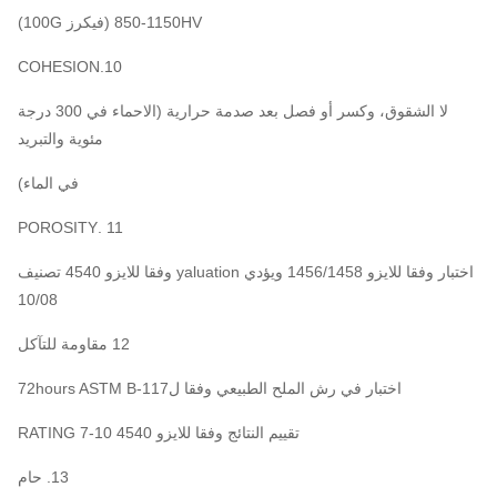
850-1150HV (فيكرز 100G)
10.COHESION
لا الشقوق، وكسر أو فصل بعد صدمة حرارية (الاحماء في 300 درجة
مئوية والتبريد
في الماء)
11 .POROSITY
اختبار وفقا للايزو 1456/1458 ويؤدي yaluation وفقا للايزو 4540 تصنيف
10/08
12 مقاومة للتآكل
اختبار في رش الملح الطبيعي وفقا ل117-72hours ASTM B
تقييم النتائج وفقا للايزو 4540 RATING 7-10
13. حام